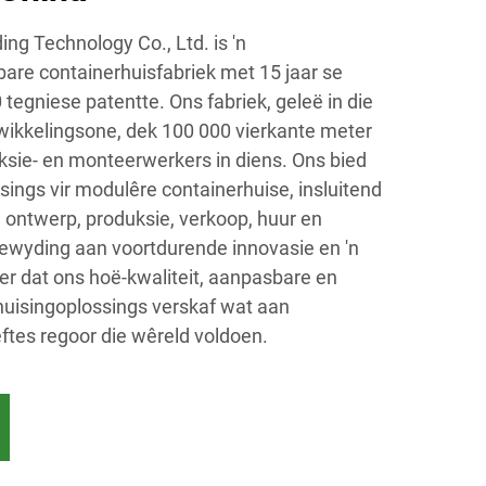
ng Technology Co., Ltd. is 'n
re containerhuisfabriek met 15 jaar se
tegniese patentte. Ons fabriek, geleë in die
kkelingsone, dek 100 000 vierkante meter
ksie- en monteerwerkers in diens. Ons bied
ngs vir modulêre containerhuise, insluitend
 ontwerp, produksie, verkoop, huur en
ewyding aan voortdurende innovasie en 'n
er dat ons hoë-kwaliteit, aanpasbare en
uisingoplossings verskaf wat aan
ftes regoor die wêreld voldoen.