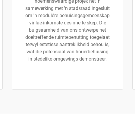
noemenswaardige projek het 'n
samewerking met 'n stadsraad ingesluit
om 'n modulêre behuisingsgemeenskap
vir lae-inkomste gesinne te skep. Die
buigsaamheid van ons ontwerpe het
doeltreffende ruimtebenutting toegelaat
terwyl estetiese aantreklikheid behou is,
wat die potensiaal van houerbehuising
in stedelike omgewings demonstreer.