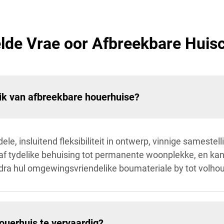
lde Vrae oor Afbreekbare Huis
uik van afbreekbare houerhuise?
e, insluitend fleksibiliteit in ontwerp, vinnige samestelli
anaf tydelike behuising tot permanente woonplekke, en k
ra hul omgewingsvriendelike boumateriale by tot volhou
ouerhuis te vervaardig?