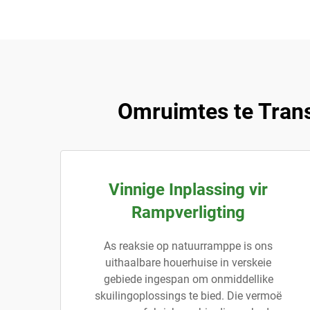
Omruimtes te Tran
Vinnige Inplassing vir
Rampverligting
As reaksie op natuurramppe is ons
uithaalbare houerhuise in verskeie
gebiede ingespan om onmiddellike
skuilingoplossings te bied. Die vermoë