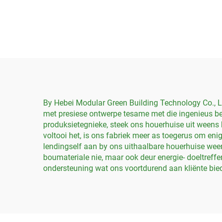
Huiscontainer Luukse
Huisc
Module Afskakelbare
Kle
Huis in 'n Huiscontainer
Laaistasie
By Hebei Modular Green Building Technology Co., L
met presiese ontwerpe tesame met die ingenieus be
produksietegnieke, steek ons houerhuise uit weens b
voltooi het, is ons fabriek meer as toegerus om en
lendingself aan by ons uithaalbare houerhuise ween
boumateriale nie, maar ook deur energie- doeltre
ondersteuning wat ons voortdurend aan kliënte bie