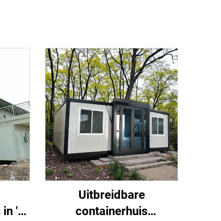
p
Uitbreidbare
in 'n
containerhuis