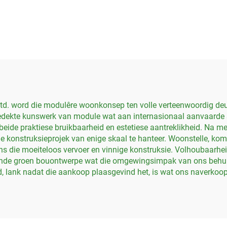
ontainer Draagbare
Huiscontainer Mak
in Huis vir Kantoor
te Bou Klein Hu
Gebou
Herberg Afskakel
Vlakpakket Huis i
Huiscontaine
td. word die modulêre woonkonsep ten volle verteenwoordig deu
dekte kunswerk van module wat aan internasionaal aanvaarde st
eide praktiese bruikbaarheid en estetiese aantreklikheid. Na me
ige konstruksieprojek van enige skaal te hanteer. Woonstelle, k
s die moeiteloos vervoer en vinnige konstruksie. Volhoubaarheid
ffende groen bouontwerpe wat die omgewingsimpak van ons behu
d, lank nadat die aankoop plaasgevind het, is wat ons naverkoo