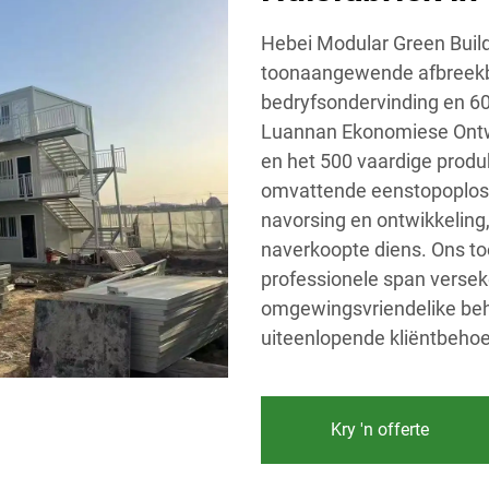
Hebei Modular Green Buildi
toonaangewende afbreekba
bedryfsondervinding en 60 
Luannan Ekonomiese Ontwi
en het 500 vaardige produ
omvattende eenstopoplossi
navorsing en ontwikkeling,
naverkoopte diens. Ons to
professionele span versek
omgewingsvriendelike beh
uiteenlopende kliëntbehoe
Kry 'n offerte