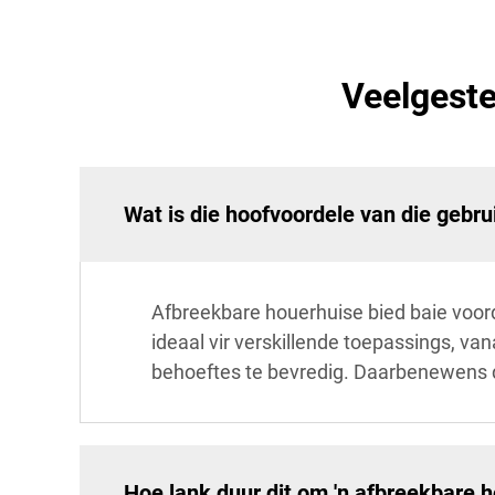
Veelgeste
Wat is die hoofvoordele van die gebr
Afbreekbare houerhuise bied baie voordel
ideaal vir verskillende toepassings, v
behoeftes te bevredig. Daarbenewens d
Hoe lank duur dit om 'n afbreekbare h