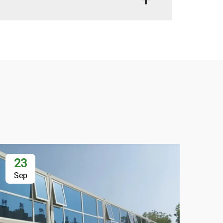
23
2
Sep
Se