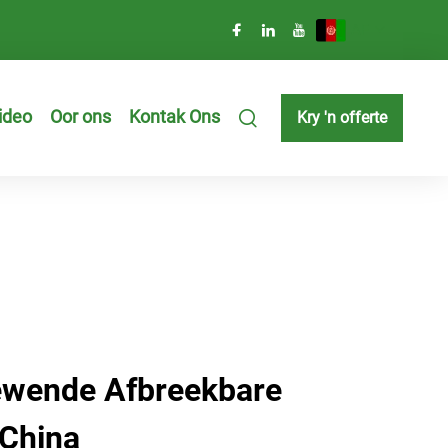
AF
ideo
Oor ons
Kontak Ons
Kry 'n offerte
ewende Afbreekbare
 China