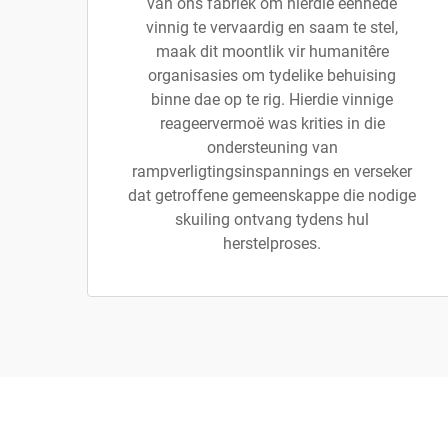
van ons fabriek om hierdie eenhede
vinnig te vervaardig en saam te stel,
maak dit moontlik vir humanitêre
organisasies om tydelike behuising
binne dae op te rig. Hierdie vinnige
reageervermoë was krities in die
ondersteuning van
rampverligtingsinspannings en verseker
dat getroffene gemeenskappe die nodige
skuiling ontvang tydens hul
herstelproses.