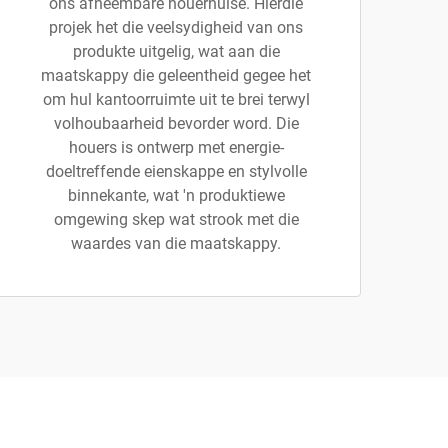
ons afneembare houerhuise. Hierdie
projek het die veelsydigheid van ons
produkte uitgelig, wat aan die
maatskappy die geleentheid gegee het
om hul kantoorruimte uit te brei terwyl
volhoubaarheid bevorder word. Die
houers is ontwerp met energie-
doeltreffende eienskappe en stylvolle
binnekante, wat 'n produktiewe
omgewing skep wat strook met die
waardes van die maatskappy.