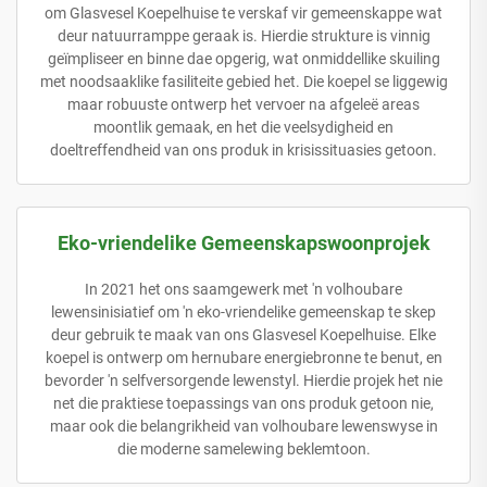
om Glasvesel Koepelhuise te verskaf vir gemeenskappe wat
deur natuurramppe geraak is. Hierdie strukture is vinnig
geïmpliseer en binne dae opgerig, wat onmiddellike skuiling
met noodsaaklike fasiliteite gebied het. Die koepel se liggewig
maar robuuste ontwerp het vervoer na afgeleë areas
moontlik gemaak, en het die veelsydigheid en
doeltreffendheid van ons produk in krisissituasies getoon.
Eko-vriendelike Gemeenskapswoonprojek
In 2021 het ons saamgewerk met 'n volhoubare
lewensinisiatief om 'n eko-vriendelike gemeenskap te skep
deur gebruik te maak van ons Glasvesel Koepelhuise. Elke
koepel is ontwerp om hernubare energiebronne te benut, en
bevorder 'n selfversorgende lewenstyl. Hierdie projek het nie
net die praktiese toepassings van ons produk getoon nie,
maar ook die belangrikheid van volhoubare lewenswyse in
die moderne samelewing beklemtoon.