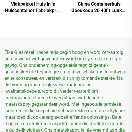
Vlakpakket Huis in 'n
China Containerhuis
Huiscontainer Fabriekprys
Goedkoop 20 40Ft Luukse
Module Huis vir
Model Modulêre
Arbeiderskot
Uitskuifbare Containerhuis
Elke Glasvesel Koepelhuis begin hoog en word vervaardig
uit glasvesel wat gewaardeer word om sy sterkte en ligte
gewig. Ons onderneming-opgeleide tegnici gebruik
gesofistikeerde tegnologie om glasvesel skerms te ontwerp
en te konstrueer, en versterk dit vir bykomende sterkte. Na
die vorming van die glasvesel materiaal in
kwaliteitskoepels, word dit verder versterk om
internasionale toetse te weerstaan, wat deur die
maatskappy gegarandeer word. Met ingeboude termiese
isolators is die koepel nie net aantrekliker om na te kyk nie,
maar bied dit ook energie-doeltreffende oplossings. Baie
tegniese en strukturele aspekte binne die modulêre ruimte
is duidelik sigbaar. Ons maatskappy is nie vreemd aan die