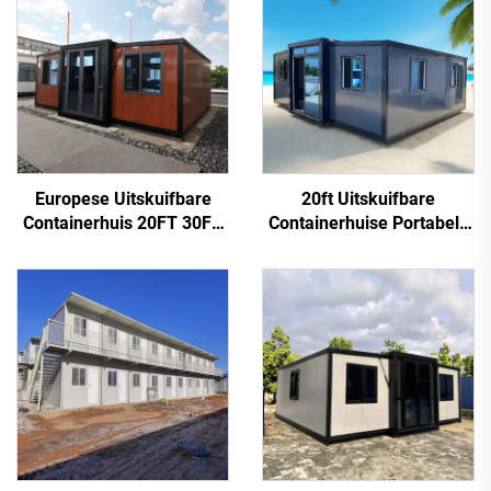
Europese Uitskuifbare
20ft Uitskuifbare
Containerhuis 20FT 30FT
Containerhuise Portabele
40FT Portabele Huis
Klein Huis 2 3 4
Australië
Slaapkamer