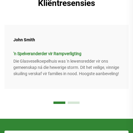
Kliëntresensies
John Smith
'n Spelveranderder vir Rampverligting
Die Glasveselkoepelhuis was 'n lewensredder vir ons
gemeenskap ná die hewerige storm. Dit het veilige, vinnige
skuiling verskaf vir families in nood. Hoogste aanbeveling!