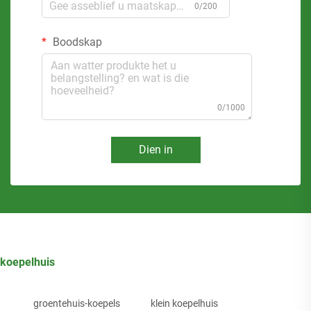
0/200
Boodskap
0/1000
Dien in
koepelhuis
groentehuis-koepels
klein koepelhuis