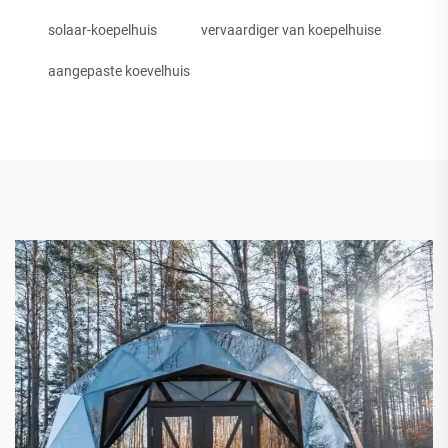
solaar-koepelhuis
vervaardiger van koepelhuise
aangepaste koevelhuis