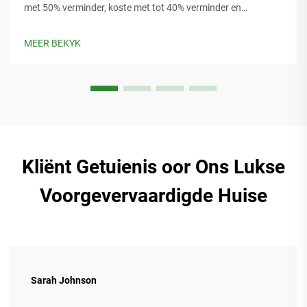
met 50% verminder, koste met tot 40% verminder en
deursettingsverrigte, volhoubare oplossings vir stedelike,
plattelandse en noodgebruik bied. Leer meer.
MEER BEKYK
Kliënt Getuienis oor Ons Lukse
Voorgevervaardigde Huise
Sarah Johnson