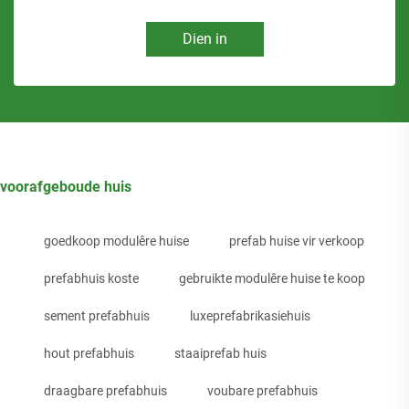
Dien in
voorafgeboude huis
goedkoop modulêre huise
prefab huise vir verkoop
prefabhuis koste
gebruikte modulêre huise te koop
sement prefabhuis
luxeprefabrikasiehuis
hout prefabhuis
staaiprefab huis
draagbare prefabhuis
voubare prefabhuis