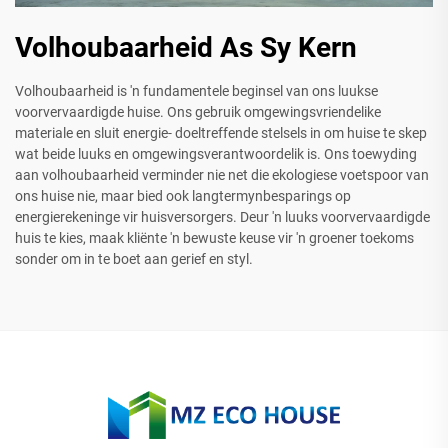
Volhoubaarheid As Sy Kern
Volhoubaarheid is 'n fundamentele beginsel van ons luukse
voorvervaardigde huise. Ons gebruik omgewingsvriendelike
materiale en sluit energie- doeltreffende stelsels in om huise te skep
wat beide luuks en omgewingsverantwoordelik is. Ons toewyding
aan volhoubaarheid verminder nie net die ekologiese voetspoor van
ons huise nie, maar bied ook langtermynbesparings op
energierekeninge vir huisversorgers. Deur 'n luuks voorvervaardigde
huis te kies, maak kliënte 'n bewuste keuse vir 'n groener toekoms
sonder om in te boet aan gerief en styl.