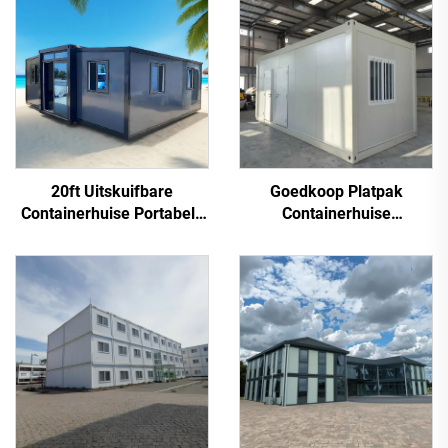
20ft Uitskuifbare
Goedkoop Platpak
Containerhuise Portabele
Containerhuise
Klein Huis 2 3 4
Klaargemaakte na
Slaapkamer
Containerwoonstel