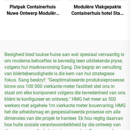
Platpak Containerhuis
Modulêre Vlakgepakte
Nuwe Ontwerp Modulêre
Containerhuis hotel Staal
Hospitaal Konstruksie
Sandwichpaneel Klein
Containerhuis in Maleisië
Huis
Besigheid bied luukse huise aan wat spesiaal vervaardig is
om moderne behoeftes te bevredig teen uitstekende pryse,
volgens hul marknavorsing Sang. Die begrip en vervulling
van kliëntebenodighede is die kern van hul strategiese
fokus. Sang beskryf: "Geoptimaliseerde produksieprosesse
binne ons 100 000 vierkante meter fasiliteit stel ons in
staat om elke komponent volgens die tevredenheid van ons
kliënt te konfigureer en ontwerp." HMG het meer as 500
werkers met algehele 1m vierkante meter bouervaring; HMG
het die arbeidsmag en gespesialiseerde prosesse om alle
dimensies van die projek te hanteer. Ek hou regtig daarvan
hoe hulle sosiale verantwoordelikheid by die ontwerp van