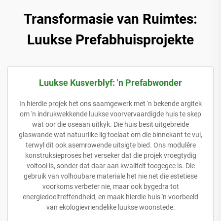
Transformasie van Ruimtes:
Luukse Prefabhuisprojekte
Luukse Kusverblyf: 'n Prefabwonder
In hierdie projek het ons saamgewerk met 'n bekende argitek
om 'n indrukwekkende luukse voorvervaardigde huis te skep
wat oor die oseaan uitkyk. Die huis besit uitgebreide
glaswande wat natuurlike lig toelaat om die binnekant te vul,
terwyl dit ook asemrowende uitsigte bied. Ons modulêre
konstruksieproses het verseker dat die projek vroegtydig
voltooi is, sonder dat daar aan kwaliteit toegegee is. Die
gebruik van volhoubare materiale het nie net die estetiese
voorkoms verbeter nie, maar ook bygedra tot
energiedoeltreffendheid, en maak hierdie huis 'n voorbeeld
van ekologievriendelike luukse woonstede.