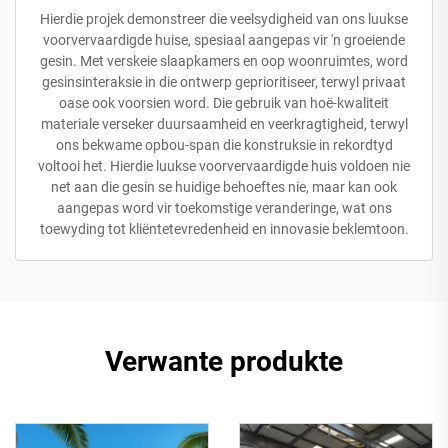
Hierdie projek demonstreer die veelsydigheid van ons luukse
voorvervaardigde huise, spesiaal aangepas vir 'n groeiende
gesin. Met verskeie slaapkamers en oop woonruimtes, word
gesinsinteraksie in die ontwerp geprioritiseer, terwyl privaat
oase ook voorsien word. Die gebruik van hoë-kwaliteit
materiale verseker duursaamheid en veerkragtigheid, terwyl
ons bekwame opbou-span die konstruksie in rekordtyd
voltooi het. Hierdie luukse voorvervaardigde huis voldoen nie
net aan die gesin se huidige behoeftes nie, maar kan ook
aangepas word vir toekomstige veranderinge, wat ons
toewyding tot kliëntetevredenheid en innovasie beklemtoon.
Verwante produkte