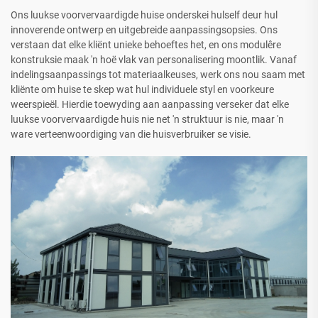
Ons luukse voorvervaardigde huise onderskei hulself deur hul
innoverende ontwerp en uitgebreide aanpassingsopsies. Ons
verstaan dat elke kliënt unieke behoeftes het, en ons modulêre
konstruksie maak 'n hoë vlak van personalisering moontlik. Vanaf
indelingsaanpassings tot materiaalkeuses, werk ons nou saam met
kliënte om huise te skep wat hul individuele styl en voorkeure
weerspieël. Hierdie toewyding aan aanpassing verseker dat elke
luukse voorvervaardigde huis nie net 'n struktuur is nie, maar 'n
ware verteenwoordiging van die huisverbruiker se visie.