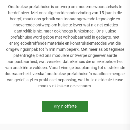
Ons luukse prefabhuise is ontwerp om moderne woonstelsels te
herdefinieer. Met ons uitgebreide ondervinding van 15 jaar in die
bedryf, maak ons gebruik van toonaangewende tegnologie en
innoverende ontwerp om huise te lewer wat nie net esteties
aantreklik is nie, maar ook hoogs funksioneel. Ons luukse
prefabhuise word gebou met volhoubaarheid in gedagte, met
energiedoeltreffende materiale en konstruksiemetodes wat die
omgewingsimpak tot 'n minimum beperk. Met meer as 60 tegniese
patentregte, bied ons modulêre ontwerpe ongeëwenaarde
aanpasbaarheid, wat verseker dat elke huis die unieke behoeftes
van ons kliënte voldoen. Vanaf vinnige bouplanning tot uitstekende
duursaamheid, verskaf ons luukse prefabhuise 'n naadlose mengsel
van gerief, styl en praktiese toepassing, wat hulle die ideale keuse
maak vir kieskeurige eienaars.
Kry 'n offerte