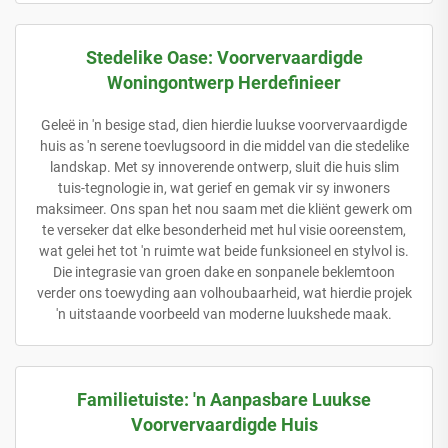
Stedelike Oase: Voorvervaardigde
Woningontwerp Herdefinieer
Geleë in 'n besige stad, dien hierdie luukse voorvervaardigde
huis as 'n serene toevlugsoord in die middel van die stedelike
landskap. Met sy innoverende ontwerp, sluit die huis slim
tuis-tegnologie in, wat gerief en gemak vir sy inwoners
maksimeer. Ons span het nou saam met die kliënt gewerk om
te verseker dat elke besonderheid met hul visie ooreenstem,
wat gelei het tot 'n ruimte wat beide funksioneel en stylvol is.
Die integrasie van groen dake en sonpanele beklemtoon
verder ons toewyding aan volhoubaarheid, wat hierdie projek
'n uitstaande voorbeeld van moderne luukshede maak.
Familietuiste: 'n Aanpasbare Luukse
Voorvervaardigde Huis