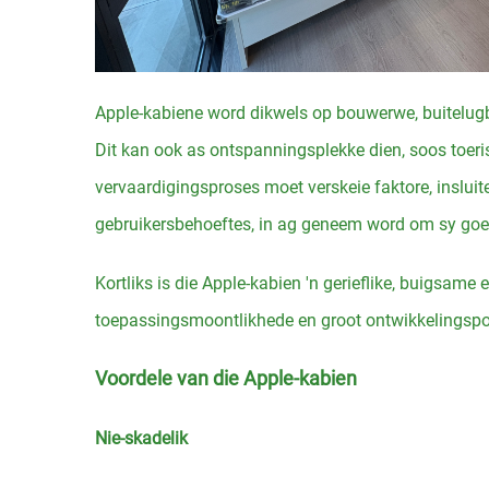
Apple-kabiene word dikwels op bouwerwe, buitelug
Dit kan ook as ontspanningsplekke dien, soos toe
vervaardigingsproses moet verskeie faktore, inslu
gebruikersbehoeftes, in ag geneem word om sy goe
Kortliks is die Apple-kabien 'n gerieflike, buigsa
toepassingsmoontlikhede en groot ontwikkelingspo
Voordele van die Apple-kabien
Nie-skadelik