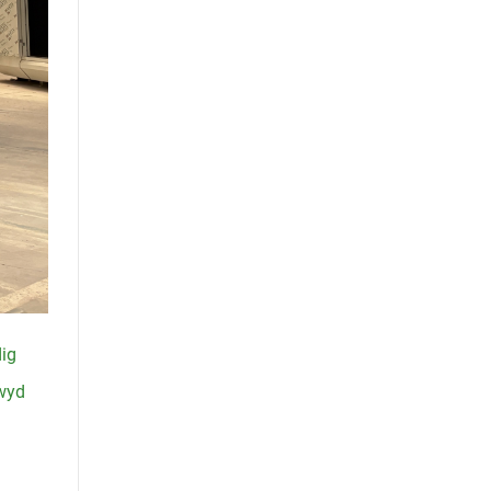
dig
dwyd