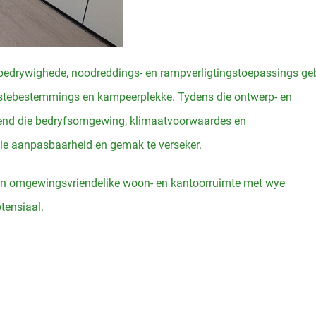
bedrywighede, noodreddings- en rampverligtingstoepassings geb
ristebestemmings en kampeerplekke. Tydens die ontwerp- en
itend die bedryfsomgewing, klimaatvoorwaardes en
ie aanpasbaarheid en gemak te verseker.
me en omgewingsvriendelike woon- en kantoorruimte met wye
tensiaal.