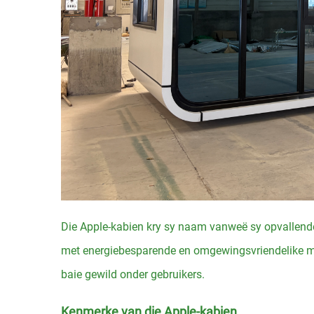
Die Apple-kabien kry sy naam vanweë sy opvallende
met energiebesparende en omgewingsvriendelike ma
baie gewild onder gebruikers.
Kenmerke van die Apple-kabien