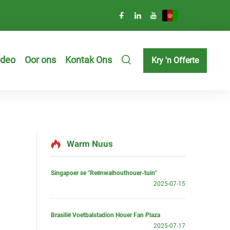
AF
ideo
Oor ons
Kontak Ons
Kry 'n Offerte
Warm Nuus
Singapoer se "Reënwalhouthouer-tuin"
2025-07-15
Brasilië Voetbalstadion Houer Fan Plaza
2025-07-17