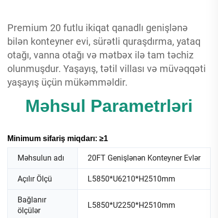
Premium 20 futlu ikiqat qanadlı genişlənə
bilən konteyner evi, sürətli quraşdırma, yataq
otağı, vanna otağı və mətbəx ilə tam təchiz
olunmuşdur. Yaşayış, tətil villası və müvəqqəti
yaşayış üçün mükəmməldir.
Məhsul Parametrləri
Minimum sifariş miqdarı: ≥1
Məhsulun adı
20FT Genişlənən Konteyner Evlər
Açılır Ölçü
L5850*U6210*H2510mm
Bağlanır
L5850*U2250*H2510mm
ölçülər