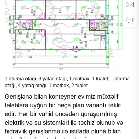
1 oturma otağı, 3 yataq otağı, 1 mətbəx, 1 tualet; 1 oturma
otağı, 4 yataq otağı, 1 mətbəx, 2 tualet
Genişlənə bilən konteyner evimiz müxtəlif
tələblərə uyğun bir neçə plan variantı təklif
edir. Hər bir vahid öncədən quraşdırılmış
elektrik və su sistemləri ilə təchiz olunub və
hidravlik genişlənmə ilə istifadə oluna bilən