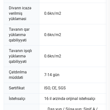
Divarın icazə
verilmiş
0.6kn/m2
yükləməsi
Tavanın qar
yüklənmə
0.6kn/m2
qabiliyyəti
Tavanın işıqlı
yüklənmə
0.6kn/m2
qabiliyyəti
Çatdırılma
7-14 gün
müddəti
Sertifikat
ISO, CE, SGS
İstehsalçı
16 il ərzində orijinal istehsalçı
Daş yun / Şüşə yun: Sinif A /