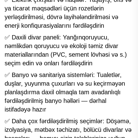
ya ticarət məqsədləri üçün rozetlərin
yerləşdirilməsi, dövrə layihələndirilməsi və
enerji konfiqurasiyalarını fərdiləşdirin
✅ Daxili divar paneli: Yanğınqoruyucu,
nəmlikdən qoruyucu və ekoloji təmiz divar
materiallarından (PVC, sement lövhəsi və s.)
seçim edin və onları fərdiləşdirin
✅ Banyo və sanitariya sistemləri: Tualetlər,
duşlar, yuyunma çuxurları və su keçirməyən
planlaşdırma daxil olmaqla tam avadanlıqlı
fərdiləşdirilmiş banyo həlləri — dərhal
istifadəyə hazır
✅ Daha çox fərdiləşdirilmiş seçimlər: Döşəmə,
izolyasiya, mətbəx təchizatı, bölücü divarlar və