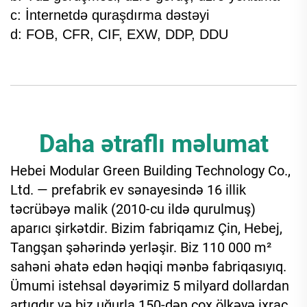
c: İnternetdə quraşdırma dəstəyi
d: FOB, CFR, CIF, EXW, DDP, DDU
Daha ətraflı məlumat
Hebei Modular Green Building Technology Co.,
Ltd. — prefabrik ev sənayesində 16 illik
təcrübəyə malik (2010-cu ildə qurulmuş)
aparıcı şirkətdir. Bizim fabriqamız Çin, Hebej,
Tangşan şəhərində yerləşir. Biz 110 000 m²
sahəni əhatə edən həqiqi mənbə fabriqasıyıq.
Ümumi istehsal dəyərimiz 5 milyard dollardan
artıqdır və biz uğurla 150-dən çox ölkəyə ixrac