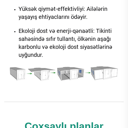
Yüksək qiymət-effektivliyi: Ailələrin 
yaşayış ehtiyaclarını ödəyir. 
Ekoloji dost və enerji-qənaətli: Tikinti 
sahəsində sıfır tullantı, ölkənin aşağı 
karbonlu və ekoloji dost siyasətlərinə 
uyğundur. 
Çoxsaylı planlar