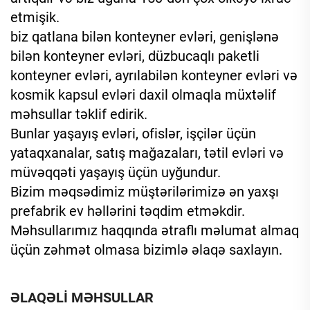
etmişik.
biz qatlana bilən konteyner evləri, genişlənə
bilən konteyner evləri, düzbucaqlı paketli
konteyner evləri, ayrılabilən konteyner evləri və
kosmik kapsul evləri daxil olmaqla müxtəlif
məhsullar təklif edirik.
Bunlar yaşayış evləri, ofislər, işçilər üçün
yataqxanalar, satış mağazaları, tətil evləri və
müvəqqəti yaşayış üçün uyğundur.
Bizim məqsədimiz müştərilərimizə ən yaxşı
prefabrik ev həllərini təqdim etməkdir.
Məhsullarımız haqqında ətraflı məlumat almaq
üçün zəhmət olmasa bizimlə əlaqə saxlayın.
ƏLAQƏLİ MƏHSULLAR