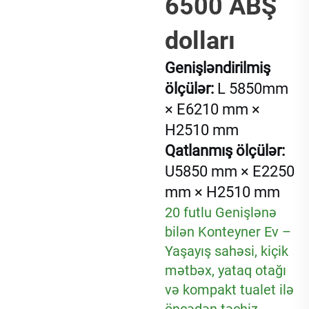
6500 ABŞ
dolları
Genişləndirilmiş
ölçülər:
L
5850
mm
× E6210 mm ×
H2510 mm
Qatlanmış ölçülər:
U5850 mm × E2250
mm × H2510 mm
20 futlu Genişlənə
bilən Konteyner Ev –
Yaşayış sahəsi, kiçik
mətbəx, yataq otağı
və kompakt tualet ilə