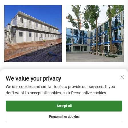
20ft Hərəkətli Ayrilan
Ağıllı Otel Hərəkətli
Konteyner Evi Ofis Binası
Prefabrikasiya Edilmiş
We value your privacy
üçün Portativ Kiçik Evi
Kosmik Kapsul Yuxu
We use cookies and similar tools to provide our services. If you
Kabinası Villa Üçün Su
don't want to accept all cookies, click Personalize cookies.
Keçirməz
Accept all
Personalize cookies