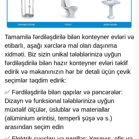
Tamamilə fərdiləşdirilə bilən konteyner evləri və
etibarlı, aşağı xərclərə mal olan daşınma
xidməti. Biz sizin unikal tələblərinizə uyğun
fərdiləşdirilə bilən hazır konteyner evləri təklif
edirik və məkanınızın hər bir detali üçün çevik
seçimlər təqdim edirik:
✅ Fərdiləşdirilə bilən qapılar və pəncərələr:
Dizayn və funksional tələblərinizə uyğun
müxtəlif ölçülər, üslublar və materiallar
(alüminium ərintisi, temperli şüşə və s.)
arasından seçim edin
✅ Elektrik çıxışları və naqillər: Yaşayış, ofis və