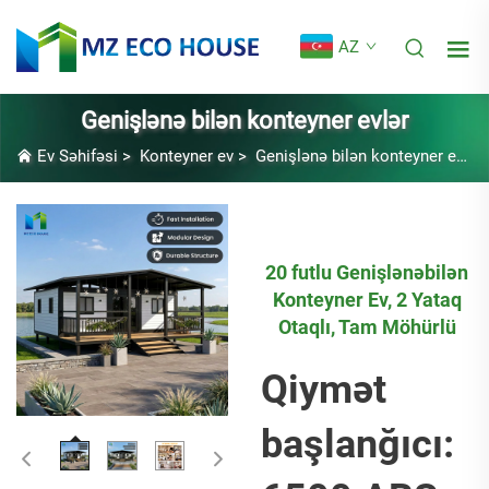
AZ
Genişlənə bilən konteyner evlər
Ev Səhifəsi
>
Konteyner ev
>
Genişlənə bilən konteyner evlər
20 futlu Genişlənəbilən
Konteyner Ev, 2 Yataq
Otaqlı, Tam Möhürlü
Qiymət
başlanğıcı: