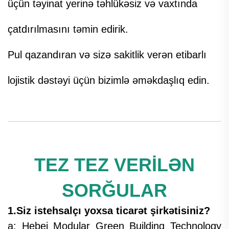
üçün təyinat yerinə təhlükəsiz və vaxtında
çatdırılmasını təmin edirik.
Pul qazandıran və sizə sakitlik verən etibarlı
lojistik dəstəyi üçün bizimlə əməkdaşlıq edin.
TEZ TEZ VERİLƏN
SORĞULAR
1.Siz istehsalçı yoxsa ticarət şirkətisiniz?
a: Hebei Modular Green Building Technology