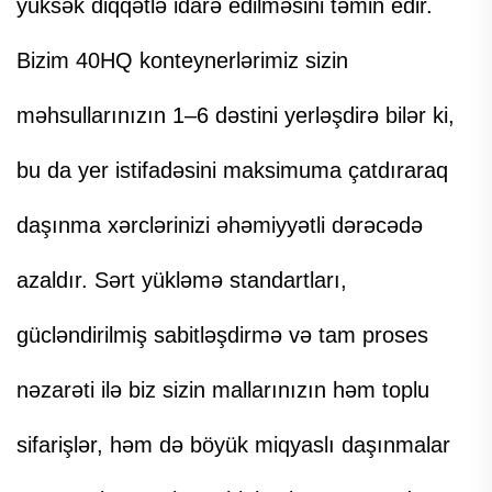
yüksək diqqətlə idarə edilməsini təmin edir.
Bizim 40HQ konteynerlərimiz sizin
məhsullarınızın 1–6 dəstini yerləşdirə bilər ki,
bu da yer istifadəsini maksimuma çatdıraraq
daşınma xərclərinizi əhəmiyyətli dərəcədə
azaldır. Sərt yükləmə standartları,
gücləndirilmiş sabitləşdirmə və tam proses
nəzarəti ilə biz sizin mallarınızın həm toplu
sifarişlər, həm də böyük miqyaslı daşınmalar