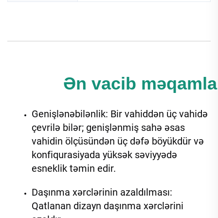
Ən vacib məqamlar
Genişlənəbilənlik: Bir vahiddən üç vahidə 
çevrilə bilər; genişlənmiş sahə əsas 
vahidin ölçüsündən üç dəfə böyükdür və 
konfiqurasiyada yüksək səviyyədə 
esneklik təmin edir. 
Daşınma xərclərinin azaldılması: 
Qatlanan dizayn daşınma xərclərini 