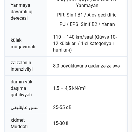
Yanmaya
Yanmayan
davamlılıq
PIR: Sinif B1 / Alov geciktirici
dərəcəsi
PU / EPS: Sinif B2 / Yanan
110 – 140 km/saat (Qüvvə 10-
külək
12 küləkləri / 1-ci kateqoriyalı
müqaviməti
hurrikан)
zəlzələnin
8,0 böyüklüyünə qədər zəlzələyə
intenzivliyi
damın yük
daşıma
1,5 – 4,5 kN/m²
qabiliyyəti
سس عایقلیغی
25-55 dB
xidmət
15-30 il
Müddəti