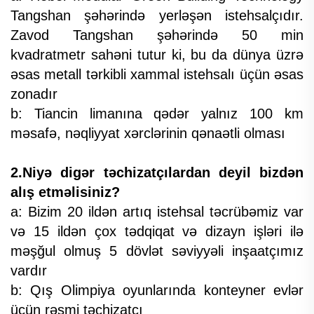
Tangshan şəhərində yerləşən istehsalçıdır.
Zavod Tangshan şəhərində 50 min
kvadratmetr sahəni tutur ki, bu da dünya üzrə
əsas metall tərkibli xammal istehsalı üçün əsas
zonadır
b: Tiancin limanına qədər yalnız 100 km
məsafə, nəqliyyat xərclərinin qənaətli olması
2.Niyə digər təchizatçılardan deyil bizdən
alış etməlisiniz?
a: Bizim 20 ildən artıq istehsal təcrübəmiz var
və 15 ildən çox tədqiqat və dizayn işləri ilə
məşğul olmuş 5 dövlət səviyyəli inşaatçımız
vardır
b: Qış Olimpiya oyunlarında konteyner evlər
üçün rəsmi təchizatçı