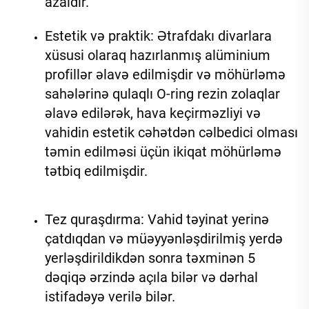
azaldır. 
Estetik və praktik: Ətrafdakı divarlara 
xüsusi olaraq hazırlanmış alüminium 
profillər əlavə edilmişdir və möhürləmə 
sahələrinə qulaqlı O-ring rezin zolaqlar 
əlavə edilərək, hava keçirməzliyi və 
vahidin estetik cəhətdən cəlbedici olması 
təmin edilməsi üçün ikiqat möhürləmə 
tətbiq edilmişdir. 
Tez quraşdırma: Vahid təyinat yerinə 
çatdıqdan və müəyyənləşdirilmiş yerdə 
yerləşdirildikdən sonra təxminən 5 
dəqiqə ərzində açıla bilər və dərhal 
istifadəyə verilə bilər. 