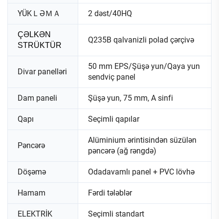
YÜKＬƏＭＡ
2 dəst/40HQ
ÇƏLKƏN
Q235B qalvanizli polad çərçivə
STRÜKTÜR
50 mm EPS/Şüşə yun/Qaya yun
Divar panelləri
sendviç panel
Dam paneli
Şüşə yun, 75 mm, A sinfi
Qapı
Seçimli qapılar
Alüminium ərintisindən süzülən
Pəncərə
pəncərə (ağ rəngdə)
Döşəmə
Odadavamlı panel + PVC lövhə
Hamam
Fərdi tələblər
ELEKTRİK
Seçimli standart