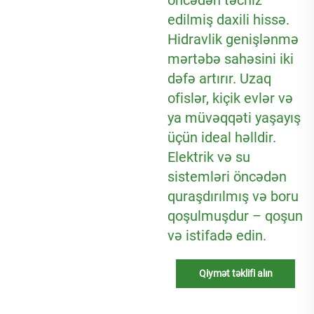
öncədən təchiz
edilmiş daxili hissə.
Hidravlik genişlənmə
mərtəbə sahəsini iki
dəfə artırır. Uzaq
ofislər, kiçik evlər və
ya müvəqqəti yaşayış
üçün ideal həlldir.
Elektrik və su
sistemləri öncədən
quraşdırılmış və boru
qoşulmuşdur – qoşun
və istifadə edin.
Qiymət təklifi alın