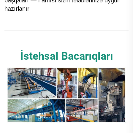
başqaları — hamısı sizin tələblərinizə uyğun
hazırlanır
İstehsal Bacarıqları