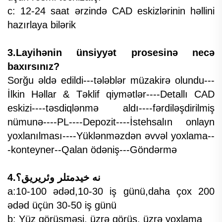
c: 12-24 saat ərzində CAD eskizlərinin həllini
hazırlaya bilərik
3.Layihənin ünsiyyət prosesinə necə
baxırsınız?
Sorğu əldə edildi---tələblər müzakirə olundu---
İlkin Həllar & Təklif qiymətlər----Detallı CAD
eskizi----təsdiqlənmə aldı----fərdiləşdirilmiş
nümunə----PL----Depozit----İstehsalın onlayn
yoxlanılması----Yüklənməzdən əvvəl yoxlama--
-konteyner--Qalan ödəniş---Göndərmə
4.نه خیدمتلر وئریریق؟
a:10-100 ədəd,10-30 iş günü,daha çox 200
ədəd üçün 30-50 iş günü
b: Yüz görüşməsi, üzrə görüş, üzrə yoxlama