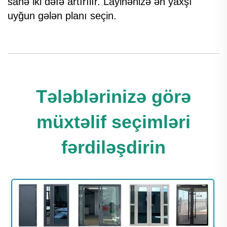
sahə iki dəfə artırılır. Layihənizə ən yaxşı
uyğun gələn planı seçin.
Tələblərinizə görə
müxtəlif seçimləri
fərdiləşdirin