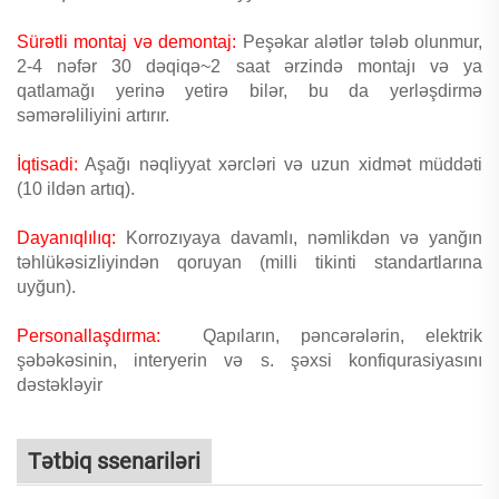
Sürətli montaj və demontaj:
Peşəkar alətlər tələb olunmur,
2-4 nəfər 30 dəqiqə~2 saat ərzində montajı və ya
qatlamağı yerinə yetirə bilər, bu da yerləşdirmə
səmərəliliyini artırır.
İqtisadi:
Aşağı nəqliyyat xərcləri və uzun xidmət müddəti
(10 ildən artıq).
Dayanıqlılıq:
Korrozıyaya davamlı, nəmlikdən və yanğın
təhlükəsizliyindən qoruyan (milli tikinti standartlarına
uyğun).
Personallaşdırma:
Qapıların, pəncərələrin, elektrik
şəbəkəsinin, interyerin və s. şəxsi konfiqurasiyasını
dəstəkləyir
Tətbiq ssenariləri