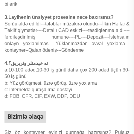
bilərik
3.Layihənin ünsiyyət prosesinə necə baxırsınız?
Sorğu əldə edildi---tələblər müzakirə olundu---İlkin Həllar &
Təklif qiymətlər----Detallı CAD eskizi----təsdiqlənmə aldı----
fərdiləşdirilmiş nümunə----PL----Depozit----İstehsalın
onlayn yoxlanılması----Yüklənməzdən əvvəl yoxlama---
konteyner--Qalan ödəniş---Göndərmə
4.نه خیدمتلر وئریریق؟
a:10-100 ədəd,10-30 iş günü,daha çox 200 ədəd üçün 30-
50 iş günü
b: Yüz görüşməsi, üzrə görüş, üzrə yoxlama
c: İnternetdə quraşdırma dəstəyi
d: FOB, CFR, CIF, EXW, DDP, DDU
Bizimlə əlaqə
Siz öz konteyner evinizi qurmağa hazırsınız? Pulsuz