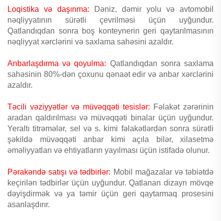
Loqistika və daşınma:
Dəniz, dəmir yolu və avtomobil
nəqliyyatının sürətli çevrilməsi üçün uyğundur.
Qatlandıqdan sonra boş konteynerin geri qaytarılmasının
nəqliyyat xərclərini və saxlama sahəsini azaldır.
Anbarlaşdırma və qoyulma:
Qatlandıqdan sonra saxlama
sahəsinin 80%-dən çoxunu qənaət edir və anbar xərclərini
azaldır.
Təcili vəziyyətlər və müvəqqəti tesislər:
Fəlakət zərərinin
aradan qaldırılması və müvəqqəti binalar üçün uyğundur.
Yeraltı titrəmələr, sel və s. kimi fəlakətlərdən sonra sürətli
şəkildə müvəqqəti anbar kimi açıla bilər, xilasetmə
əməliyyatları və ehtiyatların yayılması üçün istifadə olunur.
Pərakəndə satışı və tədbirlər:
Mobil mağazalar və təbiətdə
keçirilən tədbirlər üçün uyğundur. Qatlanan dizayn mövqe
dəyişdirmək və ya təmir üçün geri qaytarmaq prosesini
asanlaşdırır.