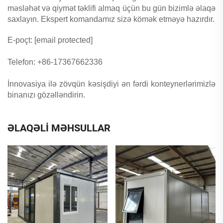
məsləhət və qiymət təklifi almaq üçün bu gün bizimlə əlaqə
saxlayın. Ekspert komandamız sizə kömək etməyə hazırdır.
E-poçt:
[email protected]
Telefon: +86-17367662336
İnnovasiya ilə zövqün kəsişdiyi ən fərdi konteynerlərimizlə
binanızı gözəlləndirin.
ƏLAQƏLİ MƏHSULLAR