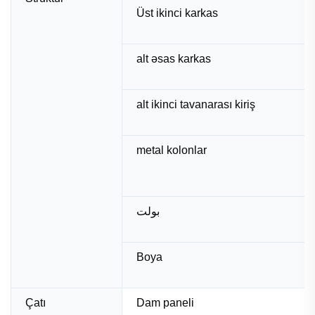
Üst ikinci karkas
alt əsas karkas
alt ikinci tavanarası kiriş
metal kolonlar
بولت
Boya
Çatı
Dam paneli