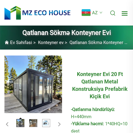
AZ
Qatlanan Sökmə Konteyner Evi
Ev Səhifəsi
>
Konteyner ev
>
Qatlanan Sökmə Konteyner Evi
Konteyner Evi 20 Ft
Qatlanan Metal
Konstruksiya Prefabrik
Kiçik Evi
-Qatlanma hündürlüyü:
H=440mm
-Yükləmə həcmi:
1*40HQ=10
dəst