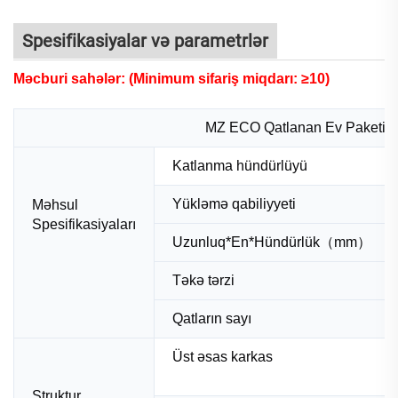
Spesifikasiyalar və parametrlər
Məcburi sahələr: (Minimum sifariş miqdarı: ≥10)
MZ ECO Qatlanan Ev Paketi Si
Katlanma hündürlüyü
Yükləmə qabiliyyeti
Məhsul
Spesifikasiyaları
Uzunluq*En*Hündürlük（mm）
Təkə tərzi
Qatların sayı
Üst əsas karkas
Struktur