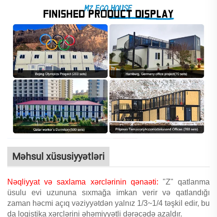
Məhsul xüsusiyyətləri
Nəqliyyat və saxlama xərclərinin qənaəti:
"Z" qatlanma
üsulu evi uzununa sıxmağa imkan verir və qatlandığı
zaman həcmi açıq vəziyyətdən yalnız 1/3~1/4 təşkil edir, bu
da loqistika xərclərini əhəmiyyətli dərəcədə azaldır.