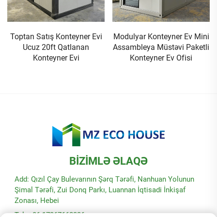
Modulyar Konteyner Ev Mini
Ayrilan Prefab Konteyner Evi
Assambleya Müstəvi Paketli
Lüks Modul Ayrilan
Konteyner Ev Ofisi
Konteyner Şarj Stansiyası
BIZIMLƏ ƏLAQƏ
Add: Qızıl Çay Bulevarının Şərq Tərəfi, Nanhuan Yolunun
Şimal Tərəfi, Zui Donq Parkı, Luannan İqtisadi İnkişaf
Zonası, Hebei
Tel: +86-17367662336