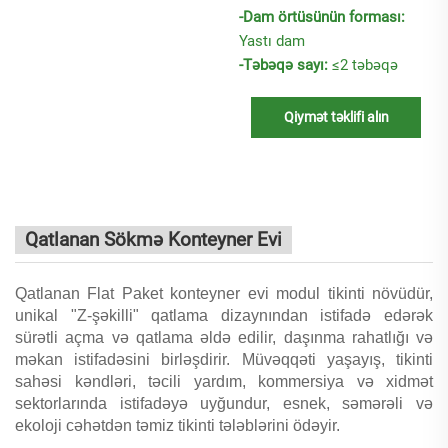
-Dam örtüsünün forması:
Yastı dam
-Təbəqə sayı:
≤2 təbəqə
Qiymət təklifi alın
Qatlanan Sökmə Konteyner Evi
Qatlanan Flat Paket konteyner evi modul tikinti növüdür,
unikal "Z-şəkilli" qatlama dizaynından istifadə edərək
sürətli açma və qatlama əldə edilir, daşınma rahatlığı və
məkan istifadəsini birləşdirir. Müvəqqəti yaşayış, tikinti
sahəsi kəndləri, təcili yardım, kommersiya və xidmət
sektorlarında istifadəyə uyğundur, esnek, səmərəli və
ekoloji cəhətdən təmiz tikinti tələblərini ödəyir.