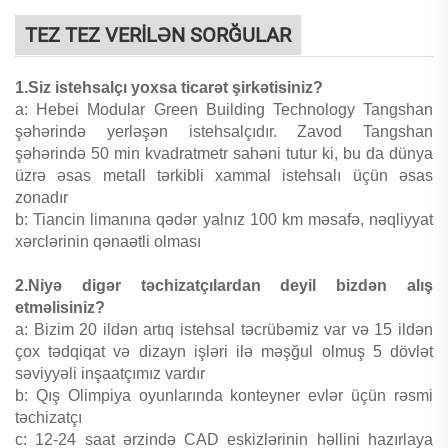
TEZ TEZ VERİLƏN SORĞULAR
1.Siz istehsalçı yoxsa ticarət şirkətisiniz?
a: Hebei Modular Green Building Technology Tangshan
şəhərində yerləşən istehsalçıdır. Zavod Tangshan
şəhərində 50 min kvadratmetr sahəni tutur ki, bu da dünya
üzrə əsas metall tərkibli xammal istehsalı üçün əsas
zonadır
b: Tiancin limanına qədər yalnız 100 km məsafə, nəqliyyat
xərclərinin qənaətli olması
2.Niyə digər təchizatçılardan deyil bizdən alış
etməlisiniz?
a: Bizim 20 ildən artıq istehsal təcrübəmiz var və 15 ildən
çox tədqiqat və dizayn işləri ilə məşğul olmuş 5 dövlət
səviyyəli inşaatçımız vardır
b: Qış Olimpiya oyunlarında konteyner evlər üçün rəsmi
təchizatçı
c: 12-24 saat ərzində CAD eskizlərinin həllini hazırlaya