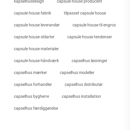
kapselhusdesign
capsule house producent
capsule house fabrik
tilpasset capsule house
capsule house leverandør
capsule house til engros
capsule house stilarter
capsule house tendenser
capsule house materialer
capsule house håndværk
capselhus løsninger
capselhus mærker
capselhus modeller
capselhus forhandler
capselhus distributør
capselhus bygherre
capselhus installation
capselhus færdiggørelse