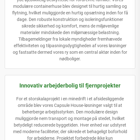
modulære containerhuse blev designet til hurtig samling og
flytning, hvilket muliggjorde en hurtig opsætning inden for få
dage. Den robuste konstruktion og isoleringsfunktioner
sikrede sikkerhed og komfort, mens de miljøvenlige
materialer mindskede den miljømæssige belastning.
Tilbagemeldinger fra lokale myndigheder fremhævede
effektiviteten og tilpasningsdygtigheden af vores løsninger
og fastsatte dermed vores ry som en central aktør inden for
nødboliger.
Innovativ arbejderbolig til fjernprojekter
For et storskalaprojekt i en minedrift i et afsidesliggende
område blev vores Capsule House-løsninger valgt til at
beherberge arbejdsstyrken. Den modulære design
muliggjorde nem transport og montage på stedet, hvilket
betydeligt reducerede byggetiden. Hver enhed var udstyret
med moderne faciliteter, der sikrede et behageligt boforhold
for arbejderne. Projektet forbedrede ikke kun