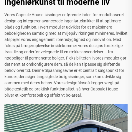
ingeniørkunst til moderne liv
Vores Capsule House-løsninger er førende inden for modulbaseret
design og integrerer avancerede ingeniørteknikker til at optimere
plads og funktion. Hvert modul er udviklet for at maksimere
beboeligheden samtidig med at miljøpåvirkningen minimeres, hvilket
afspejler vores engagement i bæredygtighed og innovation. Med
fokus på brugeroplevelse imødekommer vores designs forskellige
livsstile og er derfor velegnede til en række anvendelser – fra
nødboliger til permanente boliger. Fleksibiliteten i vores moduler gør
det nemt at omkonfigurere dem, så de kan tilpasse sig skiftende
behov over tid. Denne tilpasningsevne er et centralt salgspunkt for
kunder, der søger langsigtede boligløsninger, som kan udvikle sig
sammen med deres behov. Vores designfilosofi lægger vægt på
både æstetik og praktisk funktionalitet, så hver Capsule House
bliver et komfortabelt og effektivt bo-areal.