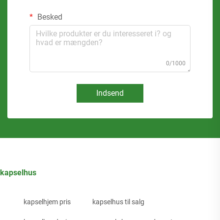
Besked
0/1000
Indsend
kapselhus
kapselhjem pris
kapselhus til salg