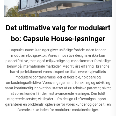
Det ultimative valg for modulært
bo: Capsule House-løsninger
Capsule House-løsninger giver uslåelige fordele inden for den
modulære boligsektor. Vores innovative designs er ikke kun
pladseffektive, men også miljøvenlige og imødekommer forskellige
behov på internationale markeder. Med 15 års erfaring i branche
har vi perfektioneret vores ekspertise til at levere højkvalitets
modulære containerhuse, der er fleksible, holdbare og
omkostningseffektive. Vores engagement i forskning og udvikling
samt kontinuerlig innovation, støttet af 60 tekniske patenter, sikrer,
at vores kunder får de mest avancerede løsninger. Den fuldt
integrerede service, vi tilbyder – fra design til eftersalgssupport –
garanterer en problemfri oplevelse for vores kunder og gør os til en
førende aktør inden for modulære containerboliger.