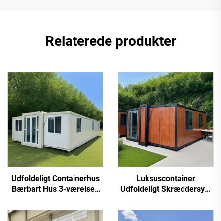
Relaterede produkter
Udfoldeligt Containerhus
Luksuscontainer
Bærbart Hus 3-værelses
Udfoldeligt Skræddersyet
Boligcontainer
Færdigbyggede
Modulbyggede Udfoldelige