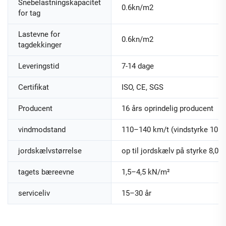
Snebelastningskapacitet
0.6kn/m2
for tag
Lastevne for
0.6kn/m2
tagdekkinger
Leveringstid
7-14 dage
Certifikat
ISO, CE, SGS
Producent
16 års oprindelig producent
vindmodstand
110–140 km/t (vindstyrke 10–12
jordskælvstørrelse
op til jordskælv på styrke 8,0
tagets bæreevne
1,5–4,5 kN/m²
serviceliv
15–30 år