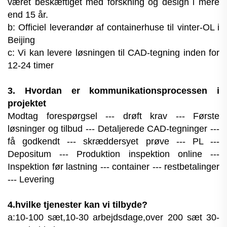
været beskæftiget med forskning og design i mere
end 15 år.
b: Officiel leverandør af containerhuse til vinter-OL i
Beijing
c: Vi kan levere løsningen til CAD-tegning inden for
12-24 timer
3. Hvordan er kommunikationsprocessen i
projektet
Modtag forespørgsel --- drøft krav --- Første
løsninger og tilbud --- Detaljerede CAD-tegninger ---
få godkendt --- skræddersyet prøve --- PL ---
Depositum --- Produktion inspektion online ---
Inspektion før lastning --- container --- restbetalinger
--- Levering
4.hvilke tjenester kan vi tilbyde?
a:10-100 sæt,10-30 arbejdsdage,over 200 sæt 30-