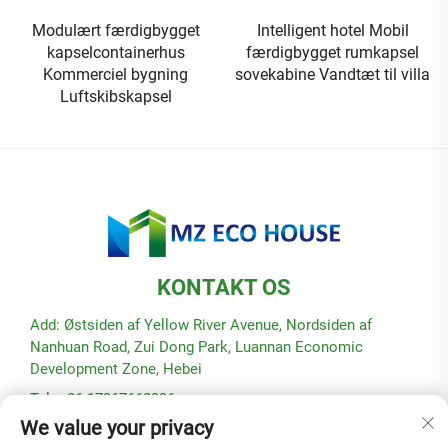
Modulært færdigbygget
Intelligent hotel Mobil
kapselcontainerhus
færdigbygget rumkapsel
Kommerciel bygning
sovekabine Vandtæt til villa
Luftskibskapsel
KONTAKT OS
Add: Østsiden af Yellow River Avenue, Nordsiden af
Nanhuan Road, Zui Dong Park, Luannan Economic
Development Zone, Hebei
Tel: +86-17367662336
We value your privacy
E-mail:
[email protected]