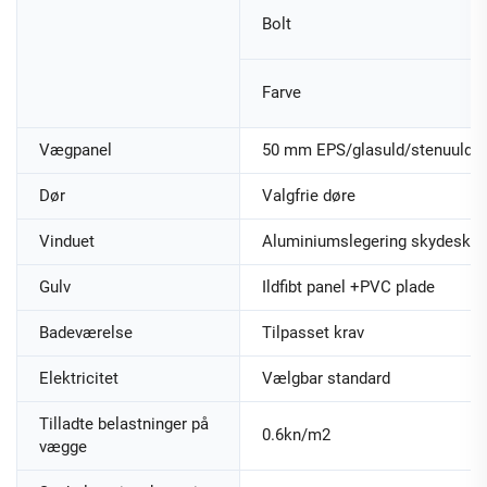
Bolt
Farve
Vægpanel
50 mm EPS/glasuld/stenuuld 
Dør
Valgfrie døre
Vinduet
Aluminiumslegering skydeskyds
Gulv
Ildfibt panel +PVC plade
Badeværelse
Tilpasset krav
Elektricitet
Vælgbar standard
Tilladte belastninger på
0.6kn/m2
vægge