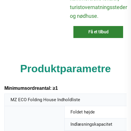
turistovernatningssteder
og nødhuse.
Få et tilbud
Produktparametre
Minimumsordreantal: ≥1
MZ ECO Folding House Indholdliste
Foldet højde
Indlæsningskapacitet