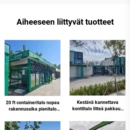
Aiheeseen liittyvät tuotteet
Kestävä kannettava
20 ft containeritalo nopea
konttitalo litteä pakkaus
rakennusaika pienitalo
konttitalo hotelli
moderni litteäpaketti
ulkokäyttöön marketti