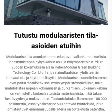
Tutustu modulaaristen tila-
asioiden etuihin
Modulaariset tila-asunkokomme edustavat vallankumouksellista
lähestymistapaa nykyaikaisiin asu- ja työympäristöihin. Yli 15
vuoden kokemuksella alalla Hebei Modular Green Building
Technology Co., Ltd. tarjoaa ainutlaatuisen yhdistelmän
innovaatiota ja käytännöllisyyttä. Modulaariset suunnitelmamme
ovat paitsi räätälöitävissä, myös ympäristöystävällisiä, mikä
mahdollistaa nopean kokoamisen ja purkamisen. Jokainen kabina
on valmistettu korkealaatuisista materiaaleista, mikä takaa
kestävyyden ja mukavuuden. Tuotantolaitoksellamme on 100 000
neliömetriä, jossa työskentelee 500 pätevää työntekijää, jotka
omistautuvat erinomaisuudelle. Meillä on 60 teknistä patenttia,