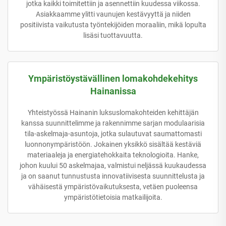
jotka kaikki toimitettiin ja asennettiin kuudessa viikossa.
Asiakkaamme ylitti vaunujen kestävyyttä ja niiden
positiivista vaikutusta työntekijöiden moraaliin, mikä lopulta
lisäsi tuottavuutta.
Ympäristöystävällinen lomakohdekehitys
Hainanissa
Yhteistyössä Hainanin luksuslomakohteiden kehittäjän
kanssa suunnittelimme ja rakennimme sarjan modulaarisia
tila-askelmaja-asuntoja, jotka sulautuvat saumattomasti
luonnonympäristöön. Jokainen yksikkö sisältää kestäviä
materiaaleja ja energiatehokkaita teknologioita. Hanke,
johon kuului 50 askelmajaa, valmistui neljässä kuukaudessa
ja on saanut tunnustusta innovatiivisesta suunnittelusta ja
vähäisestä ympäristövaikutuksesta, vetäen puoleensa
ympäristötietoisia matkailijoita.