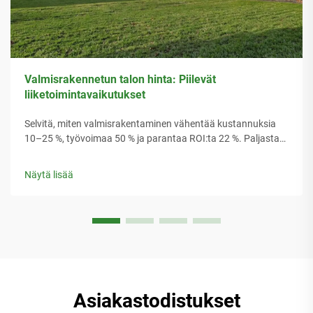
Valmisrakennetun talon hinta: Piilevät
liiketoimintavaikutukset
Selvitä, miten valmisrakentaminen vähentää kustannuksia
10–25 %, työvoimaa 50 % ja parantaa ROI:ta 22 %. Paljasta
moduulirakennuksen piilevät taloudelliset edut. Lue lisää nyt.
Näytä lisää
Asiakastodistukset