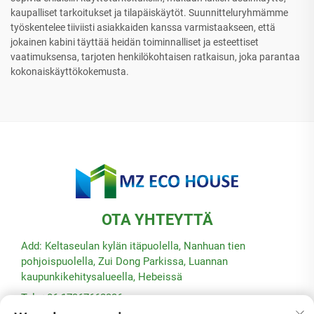
kaupalliset tarkoitukset ja tilapäiskäytöt. Suunnitteluryhmämme
työskentelee tiiviisti asiakkaiden kanssa varmistaakseen, että
jokainen kabini täyttää heidän toiminnalliset ja esteettiset
vaatimuksensa, tarjoten henkilökohtaisen ratkaisun, joka parantaa
kokonaiskäyttökokemusta.
OTA YHTEYTTÄ
Add: Keltaseulan kylän itäpuolella, Nanhuan tien
pohjoispuolella, Zui Dong Parkissa, Luannan
kaupunkikehitysalueella, Hebeissä
Tel: +86-17367662336