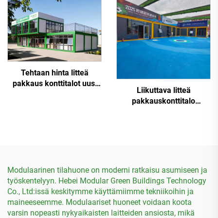
Tehtaan hinta litteä
pakkaus konttitalot uusi
Liikuttava litteä
tuote 20FT modulaarinen
pakkauskonttitalo
kontti paras hinta
jalkapallostadionille
Modulaarinen tilahuone on moderni ratkaisu asumiseen ja
työskentelyyn. Hebei Modular Green Buildings Technology
Co., Ltd:issä keskitymme käyttämiimme tekniikoihin ja
maineeseemme. Modulaariset huoneet voidaan koota
varsin nopeasti nykyaikaisten laitteiden ansiosta, mikä