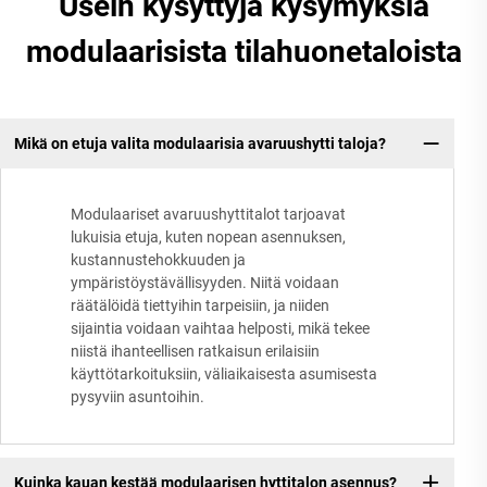
Usein kysyttyjä kysymyksiä
modulaarisista tilahuonetaloista
Mikä on etuja valita modulaarisia avaruushytti taloja?
Modulaariset avaruushyttitalot tarjoavat
lukuisia etuja, kuten nopean asennuksen,
kustannustehokkuuden ja
ympäristöystävällisyyden. Niitä voidaan
räätälöidä tiettyihin tarpeisiin, ja niiden
sijaintia voidaan vaihtaa helposti, mikä tekee
niistä ihanteellisen ratkaisun erilaisiin
käyttötarkoituksiin, väliaikaisesta asumisesta
pysyviin asuntoihin.
Kuinka kauan kestää modulaarisen hyttitalon asennus?