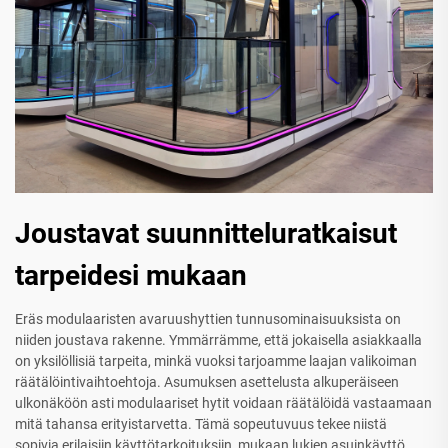
Joustavat suunnitteluratkaisut
tarpeidesi mukaan
Eräs modulaaristen avaruushyttien tunnusominaisuuksista on
niiden joustava rakenne. Ymmärrämme, että jokaisella asiakkaalla
on yksilöllisiä tarpeita, minkä vuoksi tarjoamme laajan valikoiman
räätälöintivaihtoehtoja. Asumuksen asettelusta alkuperäiseen
ulkonäköön asti modulaariset hytit voidaan räätälöidä vastaamaan
mitä tahansa erityistarvetta. Tämä sopeutuvuus tekee niistä
sopivia erilaisiin käyttötarkoituksiin, mukaan lukien asuinkäyttö,