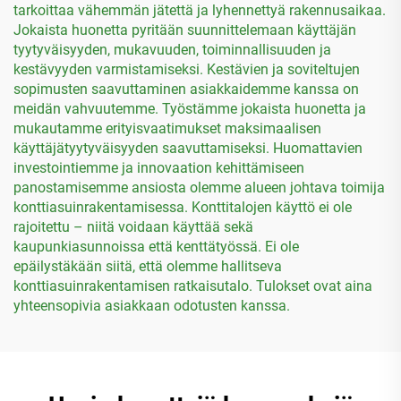
tarkoittaa vähemmän jätettä ja lyhennettyä rakennusaikaa.
Jokaista huonetta pyritään suunnittelemaan käyttäjän
tyytyväisyyden, mukavuuden, toiminnallisuuden ja
kestävyyden varmistamiseksi. Kestävien ja soviteltujen
sopimusten saavuttaminen asiakkaidemme kanssa on
meidän vahvuutemme. Työstämme jokaista huonetta ja
mukautamme erityisvaatimukset maksimaalisen
käyttäjätyytyväisyyden saavuttamiseksi. Huomattavien
investointiemme ja innovaation kehittämiseen
panostamisemme ansiosta olemme alueen johtava toimija
konttiasuinrakentamisessa. Konttitalojen käyttö ei ole
rajoitettu – niitä voidaan käyttää sekä
kaupunkiasunnoissa että kenttätyössä. Ei ole
epäilystäkään siitä, että olemme hallitseva
konttiasuinrakentamisen ratkaisutalo. Tulokset ovat aina
yhteensopivia asiakkaan odotusten kanssa.