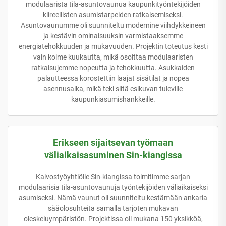
modulaarista tila-asuntovaunua kaupunkityöntekijöiden
kiireellisten asumistarpeiden ratkaisemiseksi.
Asuntovaunumme oli suunniteltu modernine viihdykkeineen
ja kestävin ominaisuuksin varmistaaksemme
energiatehokkuuden ja mukavuuden. Projektin toteutus kesti
vain kolme kuukautta, mikä osoittaa modulaaristen
ratkaisujemme nopeutta ja tehokkuutta. Asukkaiden
palautteessa korostettiin laajat sisätilat ja nopea
asennusaika, mikä teki siitä esikuvan tuleville
kaupunkiasumishankkeille.
Erikseen sijaitsevan työmaan
väliaikaisasuminen Sin-kiangissa
Kaivostyöyhtiölle Sin-kiangissa toimitimme sarjan
modulaarisia tila-asuntovaunuja työntekijöiden väliaikaiseksi
asumiseksi. Nämä vaunut oli suunniteltu kestämään ankaria
sääolosuhteita samalla tarjoten mukavan
oleskeluympäristön. Projektissa oli mukana 150 yksikköä,