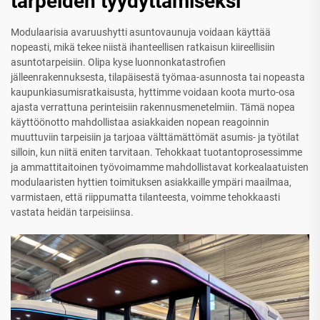
tarpeiden tyydyttämiseksi
Modulaarisia avaruushytti asuntovaunuja voidaan käyttää
nopeasti, mikä tekee niistä ihanteellisen ratkaisun kiireellisiin
asuntotarpeisiin. Olipa kyse luonnonkatastrofien
jälleenrakennuksesta, tilapäisestä työmaa-asunnosta tai nopeasta
kaupunkiasumisratkaisusta, hyttimme voidaan koota murto-osa
ajasta verrattuna perinteisiin rakennusmenetelmiin. Tämä nopea
käyttöönotto mahdollistaa asiakkaiden nopean reagoinnin
muuttuviin tarpeisiin ja tarjoaa välttämättömät asumis- ja työtilat
silloin, kun niitä eniten tarvitaan. Tehokkaat tuotantoprosessimme
ja ammattitaitoinen työvoimamme mahdollistavat korkealaatuisten
modulaaristen hyttien toimituksen asiakkaille ympäri maailmaa,
varmistaen, että riippumatta tilanteesta, voimme tehokkaasti
vastata heidän tarpeisiinsa.