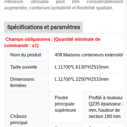
intérieure utilisable peut être considérablement
augmentée, combinant portabilité et flexibilité spatiale.
Spécifications et paramètres
Champs obligatoires : (Quantité minimale de
commande : ≥1)
Nom du produit
40ft
Maisons conteneurs extensible
Taille ouverte
L
11700
*L
6130
*H2510mm
Dimensions
L
11700
*L
2250
*H2510mm
fermées
Poutre
Profilé à rouleaux
principale
Q235 épaisseur 3,
supérieure
mm, hauteur de
Châssis
section 180 mm
principal