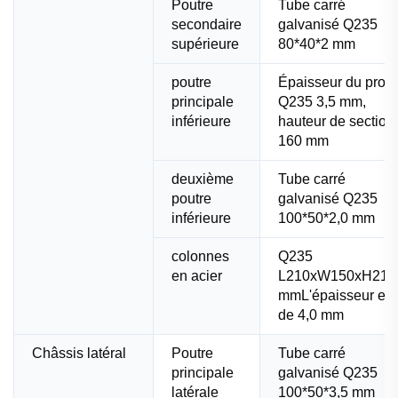
Poutre
Tube carré
secondaire
galvanisé Q235
supérieure
80*40*2 mm
poutre
Épaisseur du profil
principale
Q235 3,5 mm,
inférieure
hauteur de section
160 mm
deuxième
Tube carré
poutre
galvanisé Q235
inférieure
100*50*2,0 mm
colonnes
Q235
en acier
L210xW150xH215
mmL'épaisseur est
de 4,0 mm
Châssis latéral
Poutre
Tube carré
principale
galvanisé Q235
latérale
100*50*3,5 mm