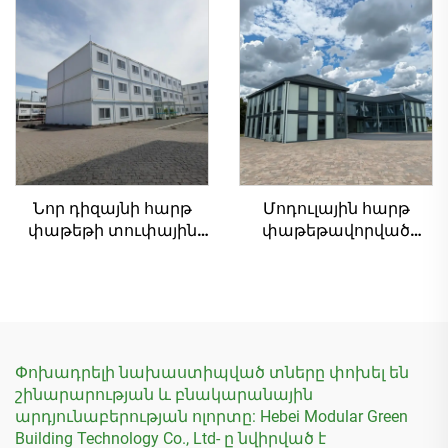
Պատվերով
փաթեթավորված
պատրաստված
կոնտեյներային տուն
գրասենյակ մոդուլային
գրասենյակ
կոնտեյներային տուն
Նոր դիզայնի հարթ
Մոդուլային հարթ
փաթեթի տուփային
փաթեթավորված
տուն, մոդուլային
կոնտեյներային տուն
հիվանդանոցի
հյուրանոց պողպատե
շինարարություն
սենդվիչ-պանելներով
տուփային տներով
փոքր տուն
Մալայզիայում
Փոխադրելի նախաստիպված տները փոխել են
շինարարության և բնակարանային
արդյունաբերության ոլորտը: Hebei Modular Green
Building Technology Co., Ltd- ը նվիրված է