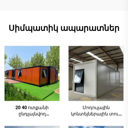
Սիմպատիկ ապարատներ
20 40 ոտքանի
Մոդուլային
ընդլայնվող
կոնտեյներային տուն
կոնտեյներային
Մինիատյուր
բնակարան
հավաքակցում հարթ