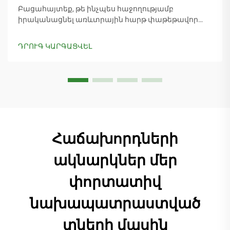
Բացահայտեք, թե ինչպես հաջողությամբ
իրականացնել առևտրային հարթ փաթեթավոր
կոնտեյներային տների տեղադրումը՝
նախագծումից մինչև տեղադրումը: Այս մոդուլային,
ԴՐՈՒԳ ԿԱՐԳԱՑՎԵԼ
հաստատուն լուծումները արագություն,
ճկունություն և ծախսերի խնայում են ապահովում
ժամանակակից առևտրային կարիքների համար:
Հաճախորդների
ակնարկներ մեր
փորտատիվ
նախապատրաստված
տների մասին