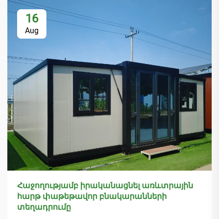
16
Aug
Հաջողությամբ իրականացնել առևտրային
հարթ փաթեթավոր բնակարանների
տեղադրումը