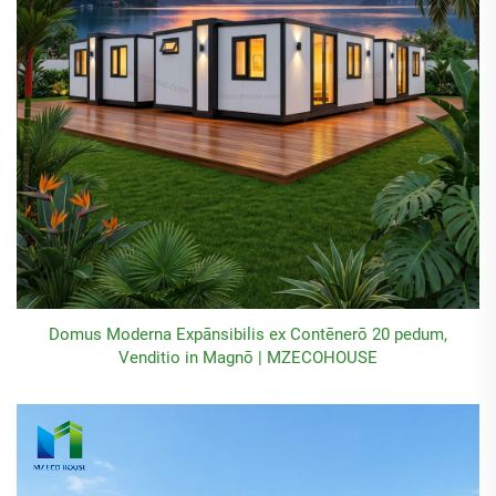
Domus Moderna Expānsibilis ex Contēnerō 20 pedum,
Venditio in Magnō | MZECOHOUSE