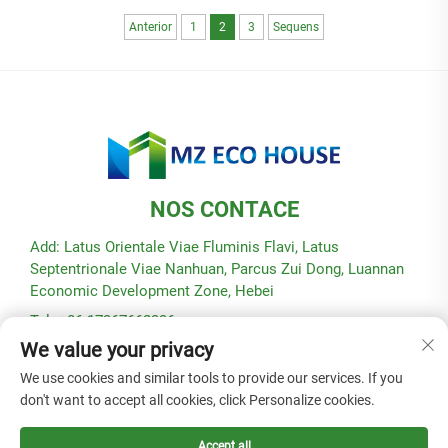
Anterior
1
2
3
Sequens
NOS CONTACE
Add: Latus Orientale Viae Fluminis Flavi, Latus
Septentrionale Viae Nanhuan, Parcus Zui Dong, Luannan
Economic Development Zone, Hebei
Tel: +86-17367662336
We value your privacy
E-mail:
[email protected]
We use cookies and similar tools to provide our services. If you
don't want to accept all cookies, click Personalize cookies.
Copyright © 2025 a Hebei Modular Green Building Technology
Co., Ltd. -
Politica Privata
Accept all