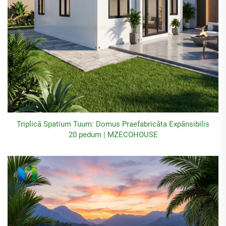
Triplicā Spatium Tuum: Domus Praefabricāta Expānsibilis
20 pedum | MZECOHOUSE