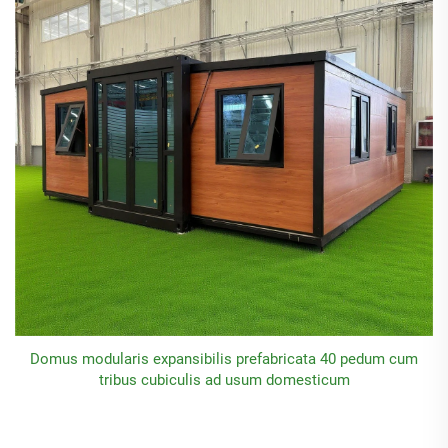
Domus modularis expansibilis prefabricata 40 pedum cum
tribus cubiculis ad usum domesticum