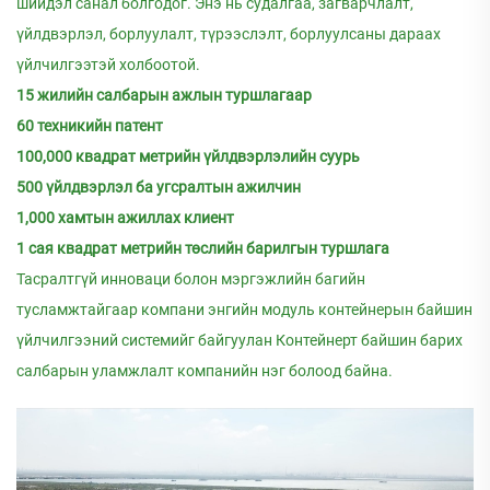
шийдэл санал болгодог. Энэ нь судалгаа, загварчлалт,
үйлдвэрлэл, борлуулалт, түрээслэлт, борлуулсаны дараах
үйлчилгээтэй холбоотой.
15 жилийн салбарын ажлын туршлагаар
60 техникийн патент
100,000 квадрат метрийн үйлдвэрлэлийн суурь
500 үйлдвэрлэл ба угсралтын ажилчин
1,000 хамтын ажиллах клиент
1 сая квадрат метрийн төслийн барилгын туршлага
Тасралтгүй инноваци болон мэргэжлийн багийн
тусламжтайгаар компани энгийн модуль контейнерын байшин
үйлчилгээний системийг байгуулан Контейнерт байшин барих
салбарын уламжлалт компанийн нэг болоод байна.