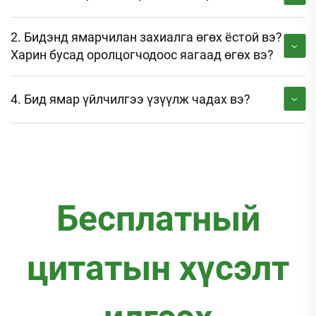
2. Бидэнд ямарчилан захиалга өгөх ёстой вэ?
Харин бусад оролцогчодоос яагаад өгөх вэ?
4. Бид ямар үйлчилгээ үзүүлж чадах вэ?
Бесплатный
цитатын хүсэлт