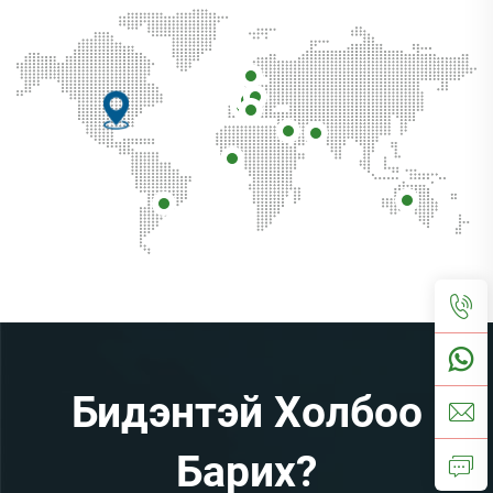
Бидэнтэй Холбоо
Барих?