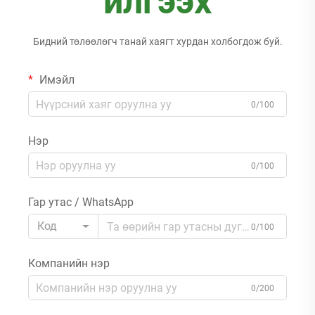
илгээх
Бидний төлөөлөгч танай хаягт хурдан холбогдож буй.
Имэйл
0/100
Нэр
0/100
Гар утас / WhatsApp
Код
0/100
Компанийн нэр
0/200