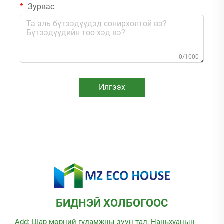
Зурвас
0/1000
Илгээх
БИДНЭЙ ХОЛБОГООС
Add: Шар мөрний гудамжны зүүн тал, Наньхуанын