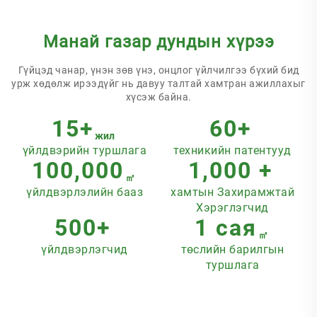
Манай газар дундын хүрээ
Гүйцэд чанар, үнэн зөв үнэ, онцлог үйлчилгээ бүхий бид
урж хөдөлж ирээдүйг нь давуу талтай хамтран ажиллахыг
хүсэж байна.
15+
60+
жил
үйлдвэрийн туршлага
техникийн патентууд
100,000
1,000 +
㎡
үйлдвэрлэлийн бааз
хамтын Захирамжтай
Хэрэглэгчид
500+
1 сая
㎡
үйлдвэрлэгчид
төслийн барилгын
туршлага