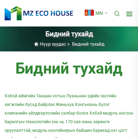
MN
Бидний тухайд
Нүүр хуудас
>
Бидний тухайд
Бидний тухайд
Хэбэй аймгийн Таншан хотын Луаньнан эдийн засгийн
хөгжлийн бүсэд байрлах Жиньхуа Хэнгьюань бүлэг
компанийн үйлдвэрлэлийн салбар болох Хэбэй модуль ногоон
барилгын технологийн ххк нь 170 сая юань хөрөнгө
оруулалттай, модуль контейнерын байшин барихад нэг цэгт