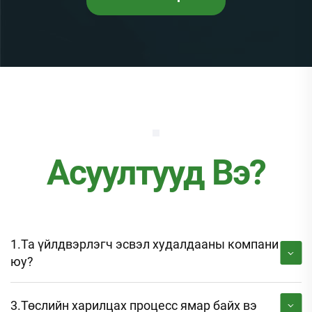
Асуултууд Вэ?
1.Та үйлдвэрлэгч эсвэл худалдааны компани
юу?
3.Төслийн харилцах процесс ямар байх вэ