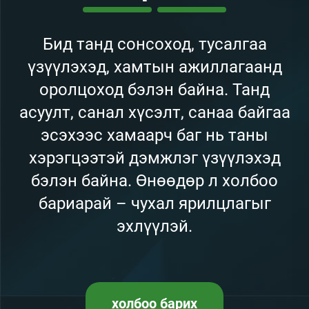
Бид танд сонсоход, тусалгаа
үзүүлэхэд, хамтын ажиллагаанд
оролцоход бэлэн байна. Танд
асуулт, санал хүсэлт, санаа байгаа
эсэхээс хамаарч баг нь таны
хэрэгцээтэй дэмжлэг үзүүлэхэд
бэлэн байна. Өнөөдөр л холбоо
бариарай – чухал ярилцлагыг
эхлүүлэй.
холбоо барих