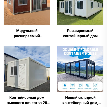
Модульный
Расширяемый
расширяемый
контейнерный дом
контейнерный дом,
Переносной дом
роскошный сборный
Трехспальный дом-
расширяемый дом-
контейнер
вилла с 2–3 спальнями
для отеля
Контейнерный дом
Новый складной
высокого качества 20
контейнерный дом,