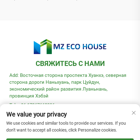
СВЯЖИТЕСЬ С НАМИ
Add: Восточная сторона проспекта Хуанхэ, северная
сторона дороги Наньхуань, парк Цуйдун,
экономический район развития Луаньнань,
провинция Хэбэй
Tel: +86-17367662336
We value your privacy
E-mail:
[email protected]
We use cookies and similar tools to provide our services. If you
don't want to accept all cookies, click Personalize cookies.
© Авторское право 2025, Hebei Modular Green Building