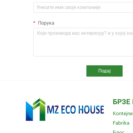
Порука
Подај
БРЗЕ 
Kontejne
Fabrika
Блог