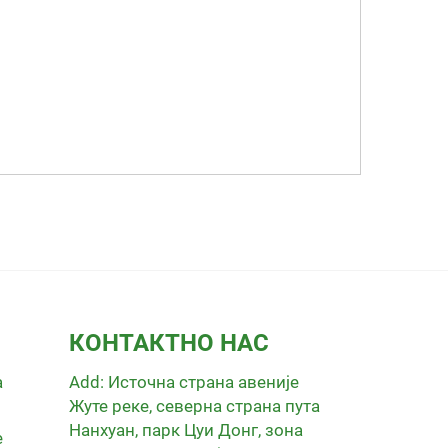
КОНТАКТНО НАС
а
Add: Источна страна авеније
Жуте реке, северна страна пута
Нанхуан, парк Цуи Донг, зона
е