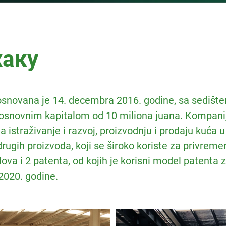
хаку
 osnovana je 14. decembra 2016. godine, sa sedišt
 osnovnim kapitalom od 10 miliona juana. Kompanij
istraživanje i razvoj, proizvodnju i prodaju kuća 
rugih proizvoda, koji se široko koriste za privreme
ova i 2 patenta, od kojih je korisni model patenta
2020. godine.