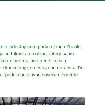
em u Industrijskom parku okruga Zhuolu,
a se fokusira na oblast integrisanih
u kontejnerima, proširenih kuća u
ne kancelarije, smeštaj i odmarališta. Do
 za "podeljene glavne noseće elemente