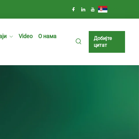
SR
аји
Video
О нама
Добијте
цитат