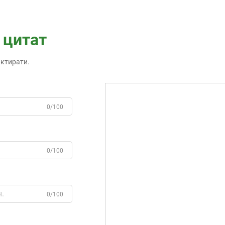
 цитат
актирати.
0/100
0/100
0/100