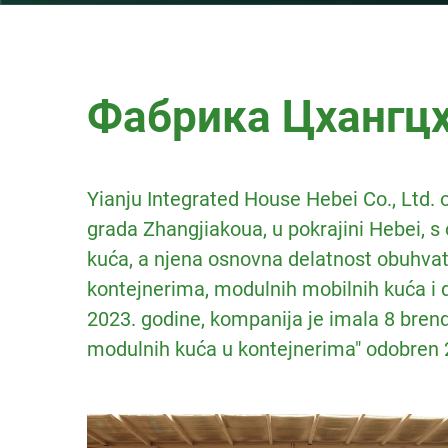
Фабрика Цхангц
Yianju Integrated House Hebei Co., Ltd.
grada Zhangjiakoua, u pokrajini Hebei, s
kuća, a njena osnovna delatnost obuhvata 
kontejnerima, modulnih mobilnih kuća i d
2023. godine, kompanija je imala 8 brend
modulnih kuća u kontejnerima" odobren 