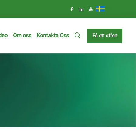
SV
deo
Om oss
Kontakta Oss
Få ett offert