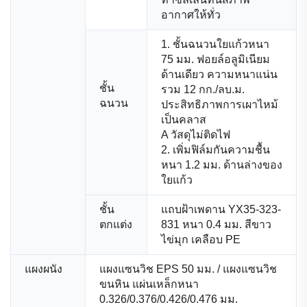
อากาศให้ทั่ว
1. ชั้นฉนวนใยแก้วหนา
75 มม. ฟอยล์อลูมิเนียม
ด้านเดียว ความหนาแน่น
ชั้น
รวม 12 กก./ลบ.ม.
ฉนวน
ประสิทธิภาพการเผาไหม้
เป็นคลาส
A วัสดุไม่ติดไฟ
2. เพิ่มฟิล์มกันความชื้น
หนา 1.2 มม. ด้านล่างของ
ใยแก้ว
ชั้น
แถบฝ้าเพดาน YX35-323-
ตกแต่ง
831 หนา 0.4 มม. สีขาว
ไข่มุก เคลือบ PE
แผงผนัง
แผงแซนวิช EPS 50 มม. / แผงแซนวิช
ขนหิน แผ่นเหล็กหนา
0.326/0.376/0.426/0.476 มม.