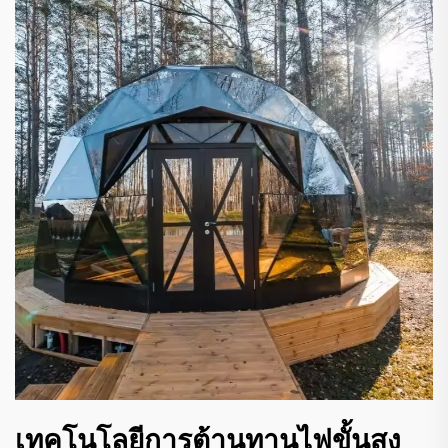
เทคโนโลยีการต้านทานไฟขั้นสูง