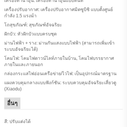
เครื่องทำน้ำอุ่น: เครื่องทำน้ำอุ่นแบบทันที
เครื่องปรับอากาศ: เครื่องปรับอากาศมิตซูบิชิ แบบตั้งศูนย์
กำลัง 1.5 แรงม้า
โถสุขภัณฑ์: สุขภัณฑ์อัจฉริยะ
ฝักบัว: หัวฝักบัวแบบครบชุด
ม่านไฟฟ้า + ราง: ม่านกันแสงแบบไฟฟ้า (สามารถเพิ่มเข้า
ระบบอัจฉริยะได้)
โคมไฟ: โคมไฟดาวน์ไลท์ภายในบ้าน, โคมไฟบรรยากาศ
ภายในและภายนอก
กล่องกระแสไฟอ่อนเครือข่าย/ไวไฟ: เป็นอุปกรณ์มาตรฐาน
แผงควบคุมกลางแบบฟังก์ชัน: ระบบควบคุมอัจฉริยะเสี่ยวตู
(Xiaodu)
อื่นๆ
สี: ปรับแต่งได้