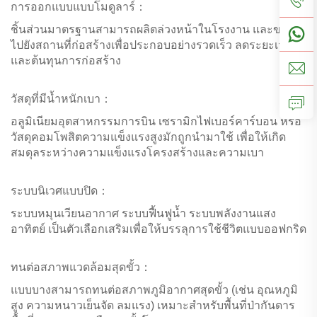
การออกแบบแบบโมดูลาร์：
ชิ้นส่วนมาตรฐานสามารถผลิตล่วงหน้าในโรงงาน และขนส่ง
ไปยังสถานที่ก่อสร้างเพื่อประกอบอย่างรวดเร็ว ลดระยะเวลา
และต้นทุนการก่อสร้าง
วัสดุที่มีน้ำหนักเบา：
อลูมิเนียมอุตสาหกรรมการบิน เซรามิกไฟเบอร์คาร์บอน หรือ
วัสดุคอมโพสิตความแข็งแรงสูงมักถูกนำมาใช้ เพื่อให้เกิด
สมดุลระหว่างความแข็งแรงโครงสร้างและความเบา
ระบบนิเวศแบบปิด：
ระบบหมุนเวียนอากาศ ระบบฟื้นฟูน้ำ ระบบพลังงานแสง
อาทิตย์ เป็นตัวเลือกเสริมเพื่อให้บรรลุการใช้ชีวิตแบบออฟกริด
ทนต่อสภาพแวดล้อมสุดขั้ว：
แบบบางสามารถทนต่อสภาพภูมิอากาศสุดขั้ว (เช่น อุณหภูมิ
สูง ความหนาวเย็นจัด ลมแรง) เหมาะสำหรับพื้นที่ป่ากันดาร