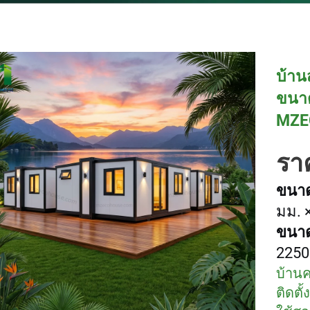
บ้าน
ขนาด
MZE
ราค
ขนาด
มม. ×
ขนาดเ
2250
บ้าน
ติดตั