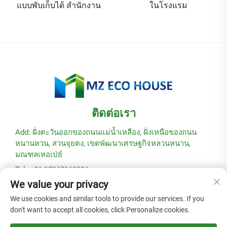
ในโรงแรม
เนอร์ฟลัตแพ็กแบบถอดแยก
ได้
ติดต่อเรา
Add: ฝั่งตะวันออกของถนนแม่น้ำเหลือง, ฝั่งเหนือของถนน
หนานหวน, สวนจุยตง, เขตพัฒนาเศรษฐกิจหลวนหนาน,
มณฑลเหอเป่ย์
Tel: +86-17367662336
We value your privacy
อีเมล:
[email protected]
We use cookies and similar tools to provide our services. If you
don't want to accept all cookies, click Personalize cookies.
ลิขสิทธิ์ © 2025 โดยบริษัท Hebei Modular Green Building