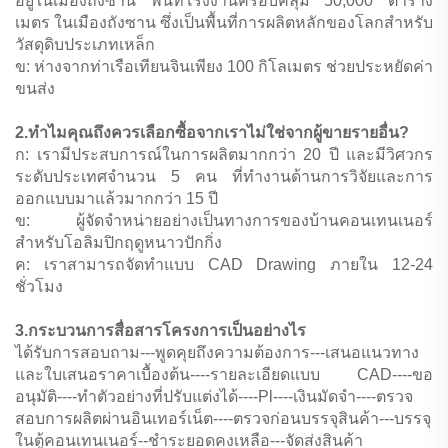
อยู่ในเมืองถังซาน พื้นที่โรงงานครอบคลุม 50,000 ตาราง
เมตร ในเมืองถังซาน ซึ่งเป็นพื้นที่การผลิตหลักของโลกสำหรับ
วัสดุดิบประเภทเหล็ก
ข: ห่างจากท่าเรือเทียนจินเพียง 100 กิโลเมตร ช่วยประหยัดค่า
ขนส่ง
2.ทำไมคุณถึงควรเลือกซื้อจากเราไม่ใช่จากผู้ขายรายอื่น?
ก: เรามีประสบการณ์ในการผลิตมากกว่า 20 ปี และมีวิศวกร
ระดับประเทศจำนวน 5 คน ที่ทำงานด้านการวิจัยและการ
ออกแบบมาแล้วมากกว่า 15 ปี
ข: ผู้จัดจำหน่ายอย่างเป็นทางการของบ้านคอนเทนเนอร์
สำหรับโอลิมปิกฤดูหนาวปักกิ่ง
ค: เราสามารถจัดทำแบบ CAD Drawing ภายใน 12-24
ชั่วโมง
3.กระบวนการสื่อสารโครงการเป็นอย่างไร
ได้รับการสอบถาม---พูดคุยถึงความต้องการ---เสนอแนวทาง
และใบเสนอราคาเบื้องต้น----รายละเอียดแบบ CAD----ขอ
อนุมัติ----ทำตัวอย่างที่ปรับแต่งได้----Pl----เงินมัดจำ----ตรวจ
สอบการผลิตผ่านอินเทอร์เน็ต----ตรวจก่อนบรรจุสินค้า---บรรจุ
ในตู้คอนเทนเนอร์--ชำระยอดคงเหลือ---จัดส่งสินค้า