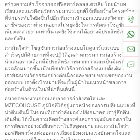
สร้างความสำเร็จจากออฟฟิศพาร์คออสเตรเลีย โดยนำบท
เรียนและแนวคิดนวัตกรรมมาประยุกต์ใช้เพื่อสร้างโครงสร้าง
ที่น่าประทับใจยิ่งขึ้นไปอีก ทีมงานนักออกแบบและวิศวกรมือ
อาชีพของเราทำงานอย่างไม่หยุดยั้งในการพัฒนาโซลูชันที่ไม่
เพียงแค่สวยงามเท่านั้น แต่ยังใช้งานได้อย่างมีประสิทธิภาพ
และยั่งยืน
เรามั่นใจว่า โซลูชันการก่อสร้างแบบโมดูลาร์และแบบ
สำเร็จรูปมีศักยภาพที่จะปฏิวัติอุตสาหกรรมการก่อสร้าง โดย
นำเสนอทางเลือกที่มีประสิทธิภาพมากกว่าและเป็นมิตรกับสิ่ง
แวดล้อมมากขึ้น เมื่อเทียบกับวิธีการก่อสร้างแบบดั้งเดิม การที่
เราพัฒนานวัตกรรมอย่างต่อเนื่องและขยายขอบเขตของงาน
ออกแบบ เราตั้งเป้าหมายที่จะเป็นผู้นำในแนวหน้าของการ
ก่อสร้างในด้านใหม่ที่น่าตื่นเต้นนี้
อนาคตของงานออกแบบอาคารกำลังสดใส และ
MZECOHOUSE ภูมิใจที่ได้อยู่แถวหน้าของการเปลี่ยนแปลงที่
น่าตื่นเต้นนี้ ในขณะที่เรากำลังมองไปยังอนาคต เรารู้สึกตื่น
เต้นที่จะได้เห็นความคิดสร้างสรรค์และการมุ่งมั่นของเราใน
การพัฒนาอย่างยั่งยืนพาเราไปถึงจุดหมาย และเรามั่นใจว่า
ออฟฟิศพาร์คแห่งออสเตรเลียจะยังคงเป็นแรงบันดาลใจและ
ความภาคภูมิใจของเราต่อไปอีกยาวนาน