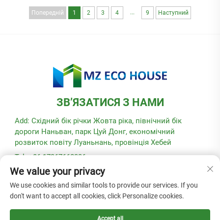
...
Попередній
1
2
3
4
9
Наступний
ЗВ’ЯЗАТИСЯ З НАМИ
Add: Східний бік річки Жовта ріка, північний бік
дороги Наньван, парк Цуй Донг, економічний
розвиток повіту Луаньнань, провінція Хебей
Tel: +86-17367662336
We value your privacy
Ел. пошта:
[email protected]
We use cookies and similar tools to provide our services. If you
don't want to accept all cookies, click Personalize cookies.
Усі права захищено © 2025, Hebei Modular Green Building
Technology Co., Ltd. -
Політика конфіденційності
Accept all