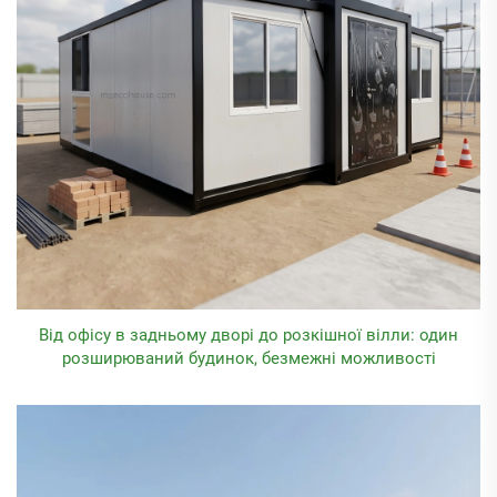
Від офісу в задньому дворі до розкішної вілли: один
розширюваний будинок, безмежні можливості