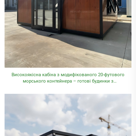
Високоякісна кабіна з модифікованого 20-футового
морського контейнера – готові будинки з
сертифікатами CE та ISO