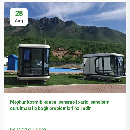
28
Aug
Məşhur kosmik kapsul sənəməli xarici sahələrin
qurulması ilə bağlı problemləri həll edir
DAHA ÇOXUNA BAX