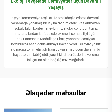
Ekoloji Fəvqəladə Cəmiyyətlər üçün Davamlı
Yaşayış
Qeyri-kommersiya təşkilatı ilə əməkdaşlıq edərək davamlı
yaşamağa yönəlmiş bir layihə təqdim etdik. Paslanmayan,
sökülə bilən konteyner evlərimiz ekoloji cəhətdən təmiz
materiallardan istifadə edərək enerji səmərəliliyi üçün
hazırlanmışdır. Modullaşdırılmış yanaşma cəmiyyət
böyüdükcə asan genişlənməyə imkan verdi. Bu evlər yalnız
sığınacaq təmin etmədi, həm də yaşamaq üçün davamlı bir
həyat tərzini təbliğ etdi, yaşıl tikinti təcrübələrinə və icma
inkişafına olan bağlılığımızı vurğuladı.
Əlaqədar məhsullar