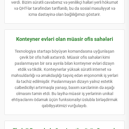
verdi. Bizim sürətli cavabımız və yenilikçi həlləri yerli hökumət
və QHT-lər tərəfindən təriflənib, bu da sosial məsuliyyət və
icma dəstəyinə olan bağlılığımızı göstərir.
Konteyner evləri olan müasir ofis sahələri
Texnologiya startapı böyüyən komandasına uyğunlaşan
çevik bir ofis həlli axtarırdı. Müasir ofis sahələri kimi
paslanmayan bir sıra ayırıla bilən konteyner evləri dizayn
etdik və tikdik. Konteynerlər yüksək sürətli internet və
məhsuldarlığı və əməkdaşlığı təşviq edən erqonomik iş yerləri
ilə təchiz edilmişdir. Paslanmayan dizayn yalnız estetik
cəlbediciliyi artırmaqla yanaşı, baxım xərclərinin də aşağı
olmasını təmin etdi. Bu layihə müasir iş yerlərinin unikal
ehtiyaclarını ödəmək üçün funksionaliyi üslubla birləşdirmək
qabiliyyətimizi vurğulayıb.