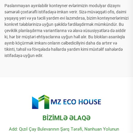
Paslanmayan ayırılabilir konteyner evlərimizin modulyar dizaynı
səmərəli çoxtərəfli istifadəyə imkan verir. Sizə müvəqqəti ofis, daimi
yaşayış yeri və ya təcili yardım evi lazımdırsa, bizim konteynerlərimizi
konkret tələblərinizə uyğun şəkildə fərdiləşdirmək mümkündür. Bu
çeviklik planlaşdırma variantlarına və əlavə xüsusiyyətlərə də aiddir
ki, hər bir müştəri ehtiyaclarına uyğun həll alır. Bu blokları asanlıqla
ayırıb köçürmək imkanı onların cəlbediciliyini daha da artırır və
tikinti, təhsil və fövqəladə hallarda yardım kimi müxtəlif sahələrdə
istifadəyə uyğun edir.
BİZİMLƏ ƏLAQƏ
Add: Qızıl Çay Bulevarının Şərq Tərəfi, Nanhuan Yolunun