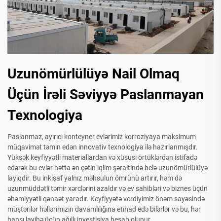
Uzunömürlülüyə Nail Olmaq
Üçün İrəli Səviyyə Paslanmayan
Texnologiya
Paslanmaz, ayırıcı konteyner evlərimiz korroziyaya maksimum
müqavimət təmin edən innovativ texnologiya ilə hazırlanmışdır.
Yüksək keyfiyyətli materiallardan və xüsusi örtüklərdən istifadə
edərək bu evlər hətta ən çətin iqlim şəraitində belə uzunömürlülüyə
layiqdir. Bu inkişaf yalnız məhsulun ömrünü artırır, həm də
uzunmüddətli təmir xərclərini azaldır və ev sahibləri və biznes üçün
əhəmiyyətli qənaət yaradır. Keyfiyyətə verdiyimiz önəm sayəsində
müştərilər həllərimizin davamlılığına etinad edə bilərlər və bu, hər
hansı layihə üçün ağıllı investisiya hesab olunur.