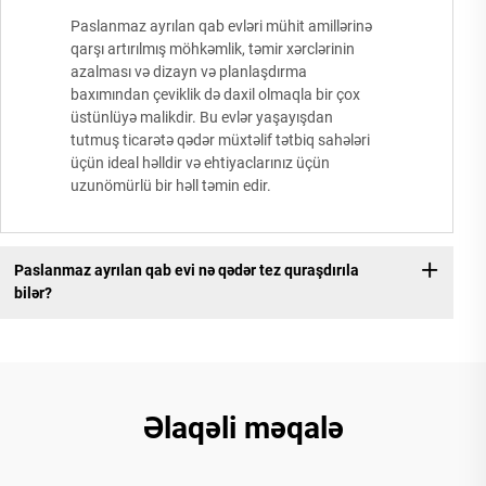
Paslanmaz ayrılan qab evləri mühit amillərinə
qarşı artırılmış möhkəmlik, təmir xərclərinin
azalması və dizayn və planlaşdırma
baxımından çeviklik də daxil olmaqla bir çox
üstünlüyə malikdir. Bu evlər yaşayışdan
tutmuş ticarətə qədər müxtəlif tətbiq sahələri
üçün ideal həlldir və ehtiyaclarınız üçün
uzunömürlü bir həll təmin edir.
Paslanmaz ayrılan qab evi nə qədər tez quraşdırıla
bilər?
Əlaqəli məqalə