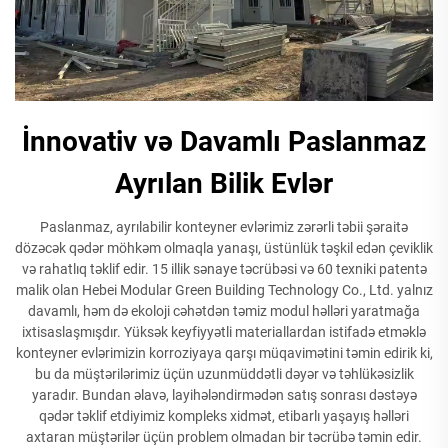
İnnovativ və Davamlı Paslanmaz
Ayrılan Bilik Evlər
Paslanmaz, ayrılabilir konteyner evlərimiz zərərli təbii şəraitə
dözəcək qədər möhkəm olmaqla yanaşı, üstünlük təşkil edən çeviklik
və rahatlıq təklif edir. 15 illik sənaye təcrübəsi və 60 texniki patentə
malik olan Hebei Modular Green Building Technology Co., Ltd. yalnız
davamlı, həm də ekoloji cəhətdən təmiz modul həlləri yaratmağa
ixtisaslaşmışdır. Yüksək keyfiyyətli materiallardan istifadə etməklə
konteyner evlərimizin korroziyaya qarşı müqavimətini təmin edirik ki,
bu da müştərilərimiz üçün uzunmüddətli dəyər və təhlükəsizlik
yaradır. Bundan əlavə, layihələndirmədən satış sonrası dəstəyə
qədər təklif etdiyimiz kompleks xidmət, etibarlı yaşayış həlləri
axtaran müştərilər üçün problem olmadan bir təcrübə təmin edir.