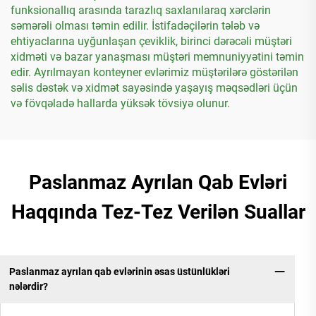
funksionallıq arasında tarazlıq saxlanılaraq xərclərin
səmərəli olması təmin edilir. İstifadəçilərin tələb və
ehtiyaclarına uyğunlaşan çeviklik, birinci dərəcəli müştəri
xidməti və bazar yanaşması müştəri memnuniyyətini təmin
edir. Ayrılmayan konteyner evlərimiz müştərilərə göstərilən
səlis dəstək və xidmət sayəsində yaşayış məqsədləri üçün
və fövqəladə hallarda yüksək tövsiyə olunur.
Paslanmaz Ayrılan Qab Evləri
Haqqında Tez-Tez Verilən Suallar
Paslanmaz ayrılan qab evlərinin əsas üstünlükləri
nələrdir?