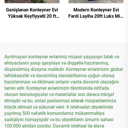
Genişlənən Konteyner Evi
Modern Konteyner Evi
Yüksək Keyfiyyətli 20 ft
Fərdi Layihə 20ft Luks Mini
Kiçik Hərəkətli Konteyner
Flat Pak Konteyner Kottej
Evi
Evləri
Ayrılmayan konteyner evlərimiz müasir yaşayışın tələb və
ehtiyaclarını yaxşı qarşılayır və diqqətlə hazırlanmış,
düşünülmüş dizayna malikdir. Konteyner evlərimizin global
təhlükəsizlik və davamlılıq standartlarına uyğun olaraq
hazırlanması və tikilməsi onların vaxta davamlı olacağını
təmin edir. Konteyner evlərimizin tikintisində istifadə
olunan texnologiyalar və materiallar son dərəcə inkişaf
etmişdir və bu, onları paslanmaz edərək müştərilərimizə
böyük etimad və sükunət verir. 4 istehsalat obyektində
yayılmış 500 nəfərlik komandamız mükəmməlliyə
sadiqliyin nümayişidir və bu obyektlərin ümumi sahəsi
100.000 akrdan çoxdur. Davamlı istehsal ilə əlavə