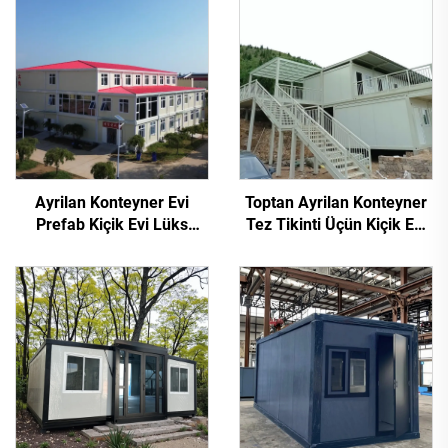
Ayrilan Konteyner Evi
Toptan Ayrilan Konteyner
Prefab Kiçik Evi Lüks
Tez Tikinti Üçün Kiçik Evi
Modul Konteyner Evi
Yurd Ayrilan Flat Pack
Məktəb
Konteyner Evi