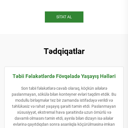
SİTAT AL
Tədqiqatlar
Təbii Fəlakətlərdə Fövqəladə Yaşayış Həlləri
Son təbii fəlakətlərə cavab olaraq, köçkün ailələrə
paslanmayan, sökülə bilən konteyner evləri təqdim etdik. Bu
modullu birləşmələr tez bir zamanda istifadəyə verildi və
təhlükəsiz və rahat yaşayış şəraiti təmin etdi. Paslanmayan
xüsusiyyət, ekstremal hava şəraitində uzun ömürlü və
davamlı olmasını təmin etdi, ayırıla bilən dizayn isə ailələr
evlərinə qayıtdıqdan sonra asanlıqla köçürülməsinə imkan