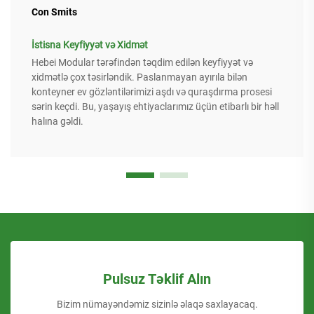
Con Smits
İstisna Keyfiyyət və Xidmət
Hebei Modular tərəfindən təqdim edilən keyfiyyət və
xidmətlə çox təsirləndik. Paslanmayan ayırıla bilən
konteyner ev gözləntilərimizi aşdı və quraşdırma prosesi
sərin keçdi. Bu, yaşayış ehtiyaclarımız üçün etibarlı bir həll
halına gəldi.
Pulsuz Təklif Alın
Bizim nümayəndəmiz sizinlə əlaqə saxlayacaq.