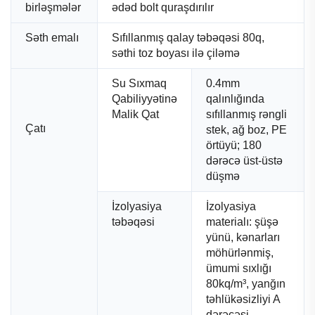
birləşmələr
ədəd bolt quraşdırılır
Səth emalı
Sıfıllanmış qalay təbəqəsi 80q,
səthi toz boyası ilə çiləmə
Su Sıxmaq
0.4mm
Qabiliyyətinə
qalınlığında
Malik Qat
sıfıllanmış rəngli
Çatı
stek, ağ boz, PE
örtüyü; 180
dərəcə üst-üstə
düşmə
İzolyasiya
İzolyasiya
təbəqəsi
materialı: şüşə
yünü, kənarları
möhürlənmiş,
ümumi sıxlığı
80kq/m³, yanğın
təhlükəsizliyi A
dərəcəsi