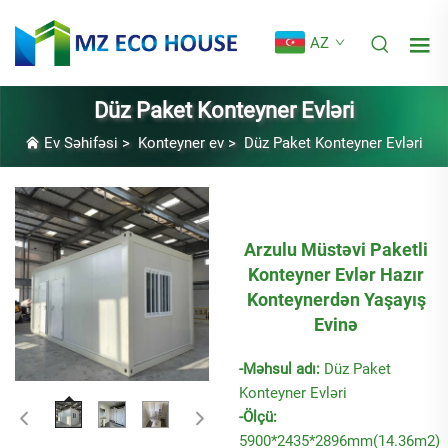
AZ
Düz Paket Konteyner Evləri
Ev Səhifəsi
>
Konteyner ev
>
Düz Paket Konteyner Evləri
Arzulu Müstəvi Paketli
Konteyner Evlər Hazır
Konteynerdən Yaşayış
Evinə
-Məhsul adı:
Düz Paket
Konteyner Evləri
-Ölçü:
5900*2435*2896mm(14.36m2)