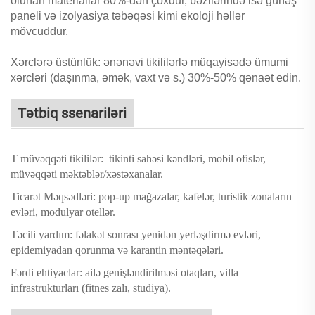
olunan materiallar 80%-dən çoxdur, bəzilərində isə günəş
paneli və izolyasiya təbəqəsi kimi ekoloji həllər
mövcuddur.
Xərclərə üstünlük:
ənənəvi tikililərlə müqayisədə ümumi
xərcləri (daşınma, əmək, vaxt və s.) 30%-50% qənaət edin.
Tətbiq ssenariləri
T
müvəqqəti tikililər:
tikinti sahəsi kəndləri, mobil ofislər,
müvəqqəti məktəblər/xəstəxanalar.
Ticarət Məqsədləri:
pop-up mağazalar, kafelər, turistik zonaların
evləri, modulyar otellər.
Təcili yardım:
fəlakət sonrası yenidən yerləşdirmə evləri,
epidemiyadan qorunma və karantin məntəqələri.
Fərdi ehtiyaclar:
ailə genişləndirilməsi otaqları, villa
infrastrukturları (fitnes zalı, studiya).