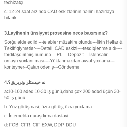
təchizatçı
c: 12-24 saat ərzində CAD eskizlərinin həllini hazırlaya
bilərik
3.Layihənin ünsiyyət prosesinə necə baxırsınız?
Sorğu əldə edildi---tələblər müzakirə olundu---İlkin Həllar &
Təklif qiymətlər----Detallı CAD eskizi----təsdiqlənmə aldı----
fərdiləşdirilmiş nümunə----PL----Depozit----İstehsalın
onlayn yoxlanılması----Yüklənməzdən əvvəl yoxlama---
konteyner--Qalan ödəniş---Göndərmə
4.نه خیدمتلر وئریریق؟
a:10-100 ədəd,10-30 iş günü,daha çox 200 ədəd üçün 30-
50 iş günü
b: Yüz görüşməsi, üzrə görüş, üzrə yoxlama
c: İnternetdə quraşdırma dəstəyi
d: FOB, CFR, CIF, EXW, DDP, DDU