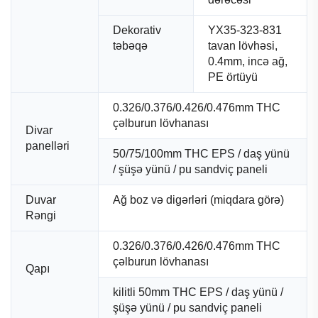
Dekorativ
YX35-323-831
təbəqə
tavan lövhəsi,
0.4mm, incə ağ,
PE örtüyü
0.326/0.376/0.426/0.476mm THC
çəlburun lövhanası
Divar
panelləri
50/75/100mm THC EPS / daş yünü
/ şüşə yünü / pu sandviç paneli
Duvar
Ağ boz və digərləri (miqdara görə)
Rəngi
0.326/0.376/0.426/0.476mm THC
çəlburun lövhanası
Qapı
kilitli 50mm THC EPS / daş yünü /
şüşə yünü / pu sandviç paneli