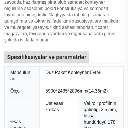
zavodda hazırlanmış bina olub standart konteyner
ölçüsünə əsaslanır, polad konstruksiya və kompozit
lövhələrlə birləşdirilir. Nəqliyyatda rahatlıq, səmərəli
quraşdırma və təkrar istifadə kimi xüsusiyyətlərə malikdir
və müvəqqəti yaşayış, tikinti sahəsi taborları, ticarət
mağazaları, fövqəladə yardım və digər sahələrdə geniş
şəkildə istifadə olunur.
Spesifikasiyalar və parametrlər
Məhsulun
Düz Paket Konteyner Evləri
adı
Ölçü
5900*2435*2896mm(14.36m2)
Üst əsas
Val roll profilinin
karkas
qalınlığı 2,5 mm,
hissə
Əsas
hündürlüyü 178
çərçivə