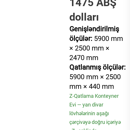
1475 ABŞ
dolları
Genişləndirilmiş
ölçülər:
5900 mm
× 2500 mm ×
2470 mm
Qatlanmış ölçülər:
5900 mm × 2500
mm × 440 mm
Z-Qatlama Konteyner
Evi — yan divar
lövhələrinin aşağı
çərçivəyə doğru içəriyə