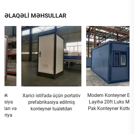
ƏLAQƏLİ MƏHSULLAR
Modern Konteyner Evi Fərdi
Xarici istifadə üçün portativ
Layihə 20ft Luks Mini Flat
prefabrikasiya edilmiş
Pak Konteyner Kottej Evləri
konteyner tualetdən