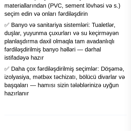
materiallarından (PVC, sement lövhəsi və s.)
seçim edin və onları fərdiləşdirin
✅ Banyo və sanitariya sistemləri: Tualetlər,
duşlar, yuyunma çuxurları və su keçirməyən
planlaşdırma daxil olmaqla tam avadanlıqlı
fərdiləşdirilmiş banyo həlləri — dərhal
istifadəyə hazır
✅ Daha çox fərdiləşdirilmiş seçimlər: Döşəmə,
izolyasiya, mətbəx təchizatı, bölücü divarlar və
başqaları — hamısı sizin tələblərinizə uyğun
hazırlanır