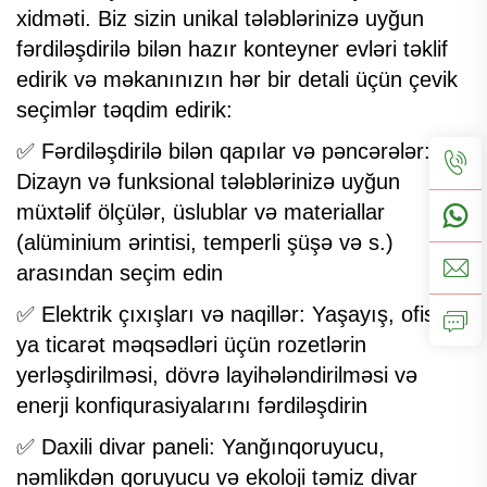
xidməti. Biz sizin unikal tələblərinizə uyğun
fərdiləşdirilə bilən hazır konteyner evləri təklif
edirik və məkanınızın hər bir detali üçün çevik
seçimlər təqdim edirik:
✅ Fərdiləşdirilə bilən qapılar və pəncərələr:
Dizayn və funksional tələblərinizə uyğun
müxtəlif ölçülər, üslublar və materiallar
(alüminium ərintisi, temperli şüşə və s.)
arasından seçim edin
✅ Elektrik çıxışları və naqillər: Yaşayış, ofis və
ya ticarət məqsədləri üçün rozetlərin
yerləşdirilməsi, dövrə layihələndirilməsi və
enerji konfiqurasiyalarını fərdiləşdirin
✅ Daxili divar paneli: Yanğınqoruyucu,
nəmlikdən qoruyucu və ekoloji təmiz divar