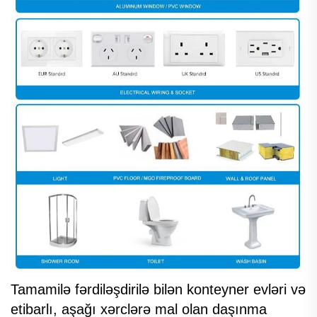
Tamamilə fərdiləşdirilə bilən konteyner evləri və
etibarlı, aşağı xərclərə mal olan daşınma