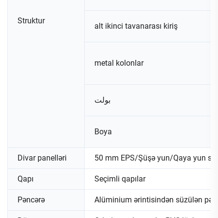
Struktur
alt ikinci tavanarası kiriş
metal kolonlar
بولت
Boya
Divar panelləri
50 mm EPS/Şüşə yun/Qaya yun sen
Qapı
Seçimli qapılar
Pəncərə
Alüminium ərintisindən süzülən pən