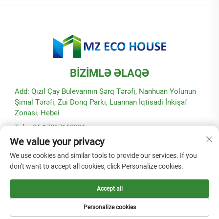
BIZIMLƏ ƏLAQƏ
Add: Qızıl Çay Bulevarının Şərq Tərəfi, Nanhuan Yolunun
Şimal Tərəfi, Zui Donq Parkı, Luannan İqtisadi İnkişaf
Zonası, Hebei
Tel: +86-17367662336
We value your privacy
E-poçt:
[email protected]
We use cookies and similar tools to provide our services. If you
don't want to accept all cookies, click Personalize cookies.
Müəllif hüquqları © 2025 Hebei Modular Green Building
Technology Co., Ltd. -
Gizlilik siyasəti
Accept all
Personalize cookies