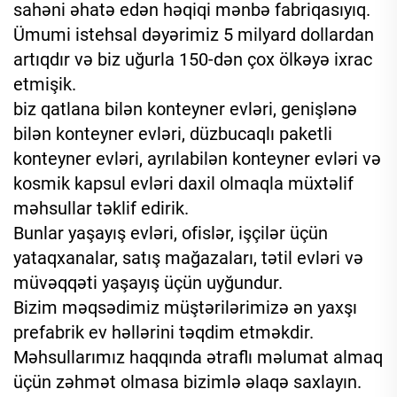
sahəni əhatə edən həqiqi mənbə fabriqasıyıq.
Ümumi istehsal dəyərimiz 5 milyard dollardan
artıqdır və biz uğurla 150-dən çox ölkəyə ixrac
etmişik.
biz qatlana bilən konteyner evləri, genişlənə
bilən konteyner evləri, düzbucaqlı paketli
konteyner evləri, ayrılabilən konteyner evləri və
kosmik kapsul evləri daxil olmaqla müxtəlif
məhsullar təklif edirik.
Bunlar yaşayış evləri, ofislər, işçilər üçün
yataqxanalar, satış mağazaları, tətil evləri və
müvəqqəti yaşayış üçün uyğundur.
Bizim məqsədimiz müştərilərimizə ən yaxşı
prefabrik ev həllərini təqdim etməkdir.
Məhsullarımız haqqında ətraflı məlumat almaq
üçün zəhmət olmasa bizimlə əlaqə saxlayın.