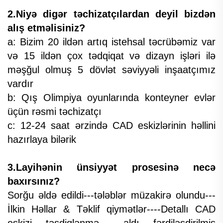
2.Niyə digər təchizatçılardan deyil bizdən
alış etməlisiniz?
a: Bizim 20 ildən artıq istehsal təcrübəmiz var
və 15 ildən çox tədqiqat və dizayn işləri ilə
məşğul olmuş 5 dövlət səviyyəli inşaatçımız
vardır
b: Qış Olimpiya oyunlarında konteyner evlər
üçün rəsmi təchizatçı
c: 12-24 saat ərzində CAD eskizlərinin həllini
hazırlaya bilərik
3.Layihənin ünsiyyət prosesinə necə
baxırsınız?
Sorğu əldə edildi---tələblər müzakirə olundu---
İlkin Həllar & Təklif qiymətlər----Detallı CAD
eskizi----təsdiqlənmə aldı----fərdiləşdirilmiş