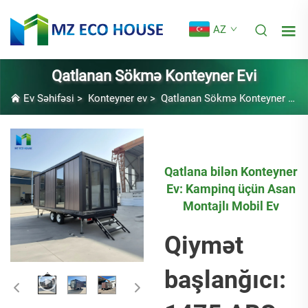
AZ
Qatlanan Sökmə Konteyner Evi
Ev Səhifəsi
>
Konteyner ev
>
Qatlanan Sökmə Konteyner Evi
Qatlana bilən Konteyner
Ev: Kampinq üçün Asan
Montajlı Mobil Ev
Qiymət
başlanğıcı: