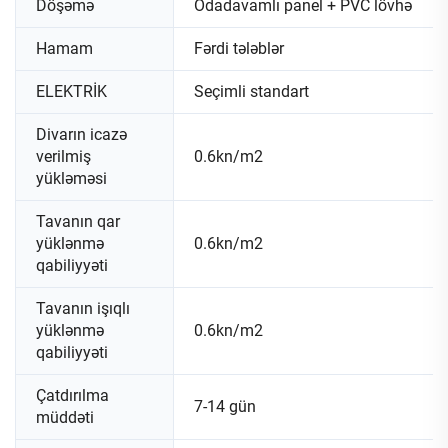
Döşəmə
Odadavamlı panel + PVC lövhə
Hamam
Fərdi tələblər
ELEKTRİK
Seçimli standart
Divarın icazə
verilmiş
0.6kn/m2
yükləməsi
Tavanın qar
yüklənmə
0.6kn/m2
qabiliyyəti
Tavanın işıqlı
yüklənmə
0.6kn/m2
qabiliyyəti
Çatdırılma
7-14 gün
müddəti