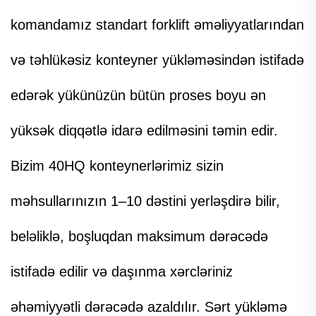
komandamız standart forklift əməliyyatlarından
və təhlükəsiz konteyner yükləməsindən istifadə
edərək yükünüzün bütün proses boyu ən
yüksək diqqətlə idarə edilməsini təmin edir.
Bizim 40HQ konteynerlərimiz sizin
məhsullarınızın 1–10 dəstini yerləşdirə bilir,
beləliklə, boşluqdan maksimum dərəcədə
istifadə edilir və daşınma xərcləriniz
əhəmiyyətli dərəcədə azaldılır. Sərt yükləmə