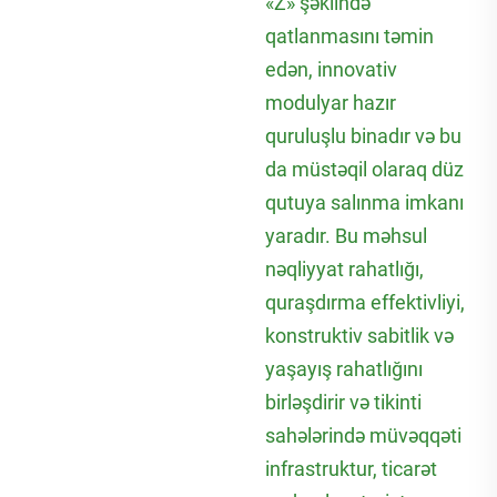
«Z» şəklində
qatlanmasını təmin
edən, innovativ
modulyar hazır
quruluşlu binadır və bu
da müstəqil olaraq düz
qutuya salınma imkanı
yaradır. Bu məhsul
nəqliyyat rahatlığı,
quraşdırma effektivliyi,
konstruktiv sabitlik və
yaşayış rahatlığını
birləşdirir və tikinti
sahələrində müvəqqəti
infrastruktur, ticarət