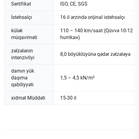
Sertifikat
ISO, CE, SGS
İstehsalçı
16 il ərzində orijinal istehsalçı
külək
110 – 140 km/saat (Qüvvə 10-12 külək
müqaviməti
hurrikан)
zəlzələnin
8,0 böyüklüyünə qədər zəlzələyə
intenzivliyi
damın yük
daşıma
1,5 – 4,5 kN/m²
qabiliyyəti
xidmət Müddəti
15-30 il