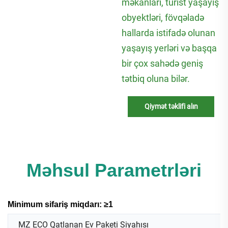
məkanları, turist yaşayış
obyektləri, fövqəladə
hallarda istifadə olunan
yaşayış yerləri və başqa
bir çox sahədə geniş
tətbiq oluna bilər.
Qiymət təklifi alın
Məhsul Parametrləri
Minimum sifariş miqdarı: ≥1
MZ ECO Qatlanan Ev Paketi Siyahısı