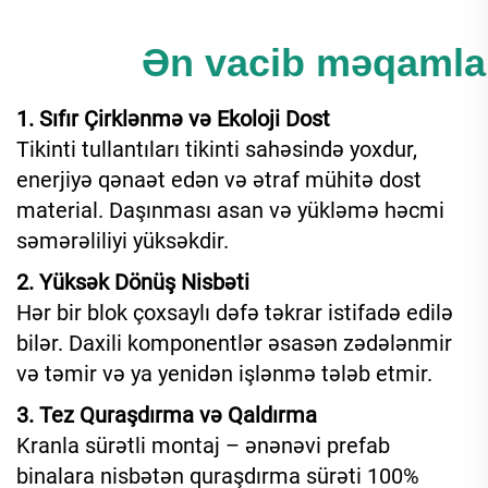
Ən vacib məqamlar
1. Sıfır Çirklənmə və Ekoloji Dost
Tikinti tullantıları tikinti sahəsində yoxdur,
enerjiyə qənaət edən və ətraf mühitə dost
material. Daşınması asan və yükləmə həcmi
səmərəliliyi yüksəkdir.
2. Yüksək Dönüş Nisbəti
Hər bir blok çoxsaylı dəfə təkrar istifadə edilə
bilər. Daxili komponentlər əsasən zədələnmir
və təmir və ya yenidən işlənmə tələb etmir.
3. Tez Quraşdırma və Qaldırma
Kranla sürətli montaj – ənənəvi prefab
binalara nisbətən quraşdırma sürəti 100%