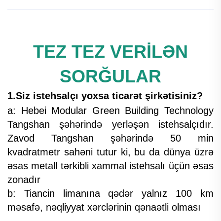
TEZ TEZ VERİLƏN
SORĞULAR
1.Siz istehsalçı yoxsa ticarət şirkətisiniz?
a: Hebei Modular Green Building Technology
Tangshan şəhərində yerləşən istehsalçıdır.
Zavod Tangshan şəhərində 50 min
kvadratmetr sahəni tutur ki, bu da dünya üzrə
əsas metall tərkibli xammal istehsalı üçün əsas
zonadır
b: Tiancin limanına qədər yalnız 100 km
məsafə, nəqliyyat xərclərinin qənaətli olması