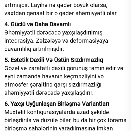
artmışdır. Layihə nə qədər böyük olarsa,
vaxtdan qənaət bir o qədər əhəmiyyətli olar.
4. Güclü və Daha Davamlı
Əhəmiyyətli dərəcədə yaxşılaşdırılmış
inteqrasiya. Zəlzələyə və deformasiyaya
davamlılıq artırılmışdır.
5. Estetik Daxili Və Üstün Sızdırmazlıq
Gözəl və zarafatlı daxili görünüş təmin edir və
eyni zamanda havanın keçməzliyini və
atmosfer şəraitinə qarşı sızdırmazlığı
əhəmiyyətli dərəcədə yaxşılaşdırır.
6. Yaxşı Uyğunlaşan Birləşmə Variantları
Müxtəlif konfiqurasiyalarda azad şəkildə
birləşdirilə və düzülə bilər, bu da bir çox törəmə
birləşmə sahələrinin yaradılmasına imkan