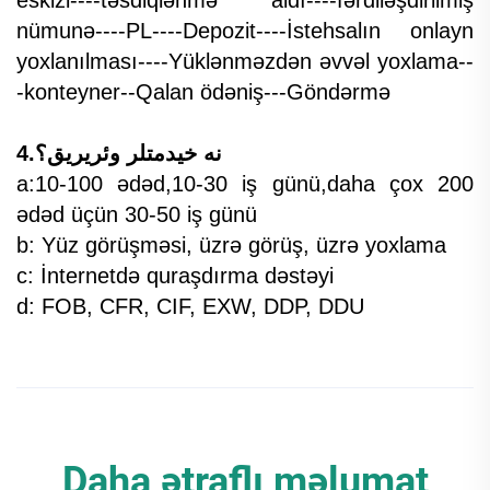
nümunə----PL----Depozit----İstehsalın onlayn
yoxlanılması----Yüklənməzdən əvvəl yoxlama--
-konteyner--Qalan ödəniş---Göndərmə
4.نه خیدمتلر وئریریق؟
a:10-100 ədəd,10-30 iş günü,daha çox 200
ədəd üçün 30-50 iş günü
b: Yüz görüşməsi, üzrə görüş, üzrə yoxlama
c: İnternetdə quraşdırma dəstəyi
d: FOB, CFR, CIF, EXW, DDP, DDU
Daha ətraflı məlumat