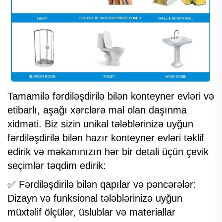
Tamamilə fərdiləşdirilə bilən konteyner evləri və
etibarlı, aşağı xərclərə mal olan daşınma
xidməti. Biz sizin unikal tələblərinizə uyğun
fərdiləşdirilə bilən hazır konteyner evləri təklif
edirik və məkanınızın hər bir detali üçün çevik
seçimlər təqdim edirik:
✅ Fərdiləşdirilə bilən qapılar və pəncərələr:
Dizayn və funksional tələblərinizə uyğun
müxtəlif ölçülər, üslublar və materiallar