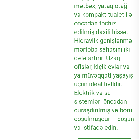
mətbəx, yataq otağı
və kompakt tualet ilə
öncədən təchiz
edilmiş daxili hissə.
Hidravlik genişlənmə
mərtəbə sahəsini iki
dəfə artırır. Uzaq
ofislər, kiçik evlər və
ya müvəqqəti yaşayış
üçün ideal həlldir.
Elektrik və su
sistemləri öncədən
quraşdırılmış və boru
qoşulmuşdur – qoşun
və istifadə edin.