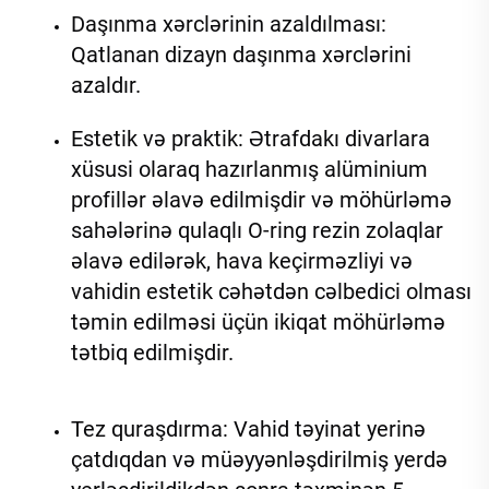
Daşınma xərclərinin azaldılması: 
Qatlanan dizayn daşınma xərclərini 
azaldır. 
Estetik və praktik: Ətrafdakı divarlara 
xüsusi olaraq hazırlanmış alüminium 
profillər əlavə edilmişdir və möhürləmə 
sahələrinə qulaqlı O-ring rezin zolaqlar 
əlavə edilərək, hava keçirməzliyi və 
vahidin estetik cəhətdən cəlbedici olması 
təmin edilməsi üçün ikiqat möhürləmə 
tətbiq edilmişdir. 
Tez quraşdırma: Vahid təyinat yerinə 
çatdıqdan və müəyyənləşdirilmiş yerdə 