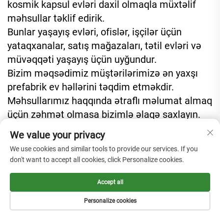
kosmik kapsul evləri daxil olmaqla müxtəlif
məhsullar təklif edirik.
Bunlar yaşayış evləri, ofislər, işçilər üçün
yataqxanalar, satış mağazaları, tətil evləri və
müvəqqəti yaşayış üçün uyğundur.
Bizim məqsədimiz müştərilərimizə ən yaxşı
prefabrik ev həllərini təqdim etməkdir.
Məhsullarımız haqqında ətraflı məlumat almaq
üçün zəhmət olmasa bizimlə əlaqə saxlayın.
We value your privacy
ƏLAQƏLİ MƏHSULLAR
We use cookies and similar tools to provide our services. If you
don't want to accept all cookies, click Personalize cookies.
Accept all
Personalize cookies