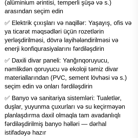
(alüminium ərintisi, temperli şüşə və s.)
arasından seçim edin
✅ Elektrik çıxışları və naqillər: Yaşayış, ofis və
ya ticarət məqsədləri üçün rozetlərin
yerləşdirilməsi, dövrə layihələndirilməsi və
enerji konfiqurasiyalarını fərdiləşdirin
✅ Daxili divar paneli: Yanğınqoruyucu,
nəmlikdən qoruyucu və ekoloji təmiz divar
materiallarından (PVC, sement lövhəsi və s.)
seçim edin və onları fərdiləşdirin
✅ Banyo və sanitariya sistemləri: Tualetlər,
duşlar, yuyunma çuxurları və su keçirməyən
planlaşdırma daxil olmaqla tam avadanlıqlı
fərdiləşdirilmiş banyo həlləri — dərhal
istifadəyə hazır