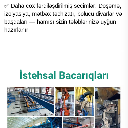
✅ Daha çox fərdiləşdirilmiş seçimlər: Döşəmə,
izolyasiya, mətbəx təchizatı, bölücü divarlar və
başqaları — hamısı sizin tələblərinizə uyğun
hazırlanır
İstehsal Bacarıqları