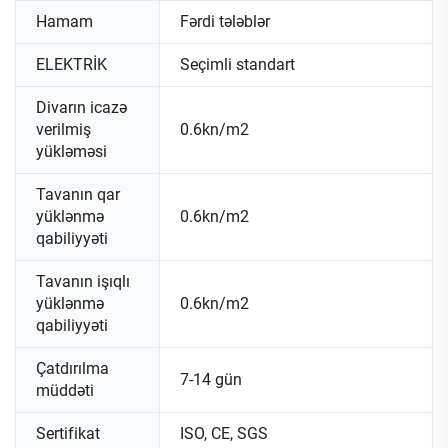
Hamam
Fərdi tələblər
ELEKTRİK
Seçimli standart
Divarın icazə
verilmiş
0.6kn/m2
yükləməsi
Tavanın qar
yüklənmə
0.6kn/m2
qabiliyyəti
Tavanın işıqlı
yüklənmə
0.6kn/m2
qabiliyyəti
Çatdırılma
7-14 gün
müddəti
Sertifikat
ISO, CE, SGS