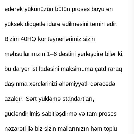
edərək yükünüzün bütün proses boyu ən
yüksək diqqətlə idarə edilməsini təmin edir.
Bizim 40HQ konteynerlərimiz sizin
məhsullarınızın 1–6 dəstini yerləşdirə bilər ki,
bu da yer istifadəsini maksimuma çatdıraraq
daşınma xərclərinizi əhəmiyyətli dərəcədə
azaldır. Sərt yükləmə standartları,
gücləndirilmiş sabitləşdirmə və tam proses
nəzarəti ilə biz sizin mallarınızın həm toplu