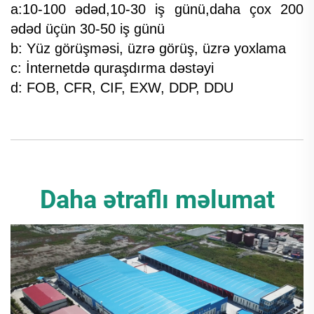
a:10-100 ədəd,10-30 iş günü,daha çox 200
ədəd üçün 30-50 iş günü
b: Yüz görüşməsi, üzrə görüş, üzrə yoxlama
c: İnternetdə quraşdırma dəstəyi
d: FOB, CFR, CIF, EXW, DDP, DDU
Daha ətraflı məlumat