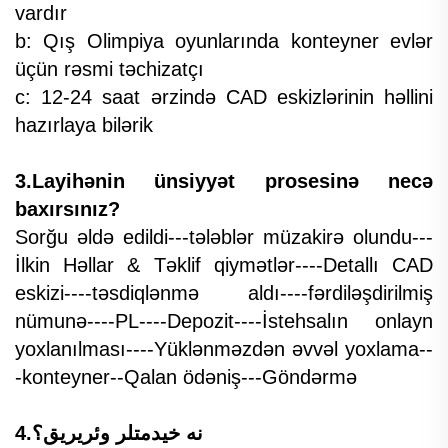
vardır
b: Qış Olimpiya oyunlarında konteyner evlər
üçün rəsmi təchizatçı
c: 12-24 saat ərzində CAD eskizlərinin həllini
hazırlaya bilərik
3.Layihənin ünsiyyət prosesinə necə
baxırsınız?
Sorğu əldə edildi---tələblər müzakirə olundu---
İlkin Həllar & Təklif qiymətlər----Detallı CAD
eskizi----təsdiqlənmə aldı----fərdiləşdirilmiş
nümunə----PL----Depozit----İstehsalın onlayn
yoxlanılması----Yüklənməzdən əvvəl yoxlama--
-konteyner--Qalan ödəniş---Göndərmə
4.نه خیدمتلر وئریریق؟