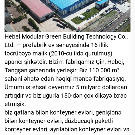
Hebei Modular Green Building Technology Co.,
Ltd. — prefabrik ev sənayesində 16 illik
təcrübəyə malik (2010-cu ildə qurulmuş)
aparıcı şirkətdir. Bizim fabriqamız Çin, Hebej,
Tangşan şəhərində yerləşir. Biz 110 000 m²
sahəni əhatə edən həqiqi mənbə fabriqasıyıq.
Ümumi istehsal dəyərimiz 5 milyard dollardan
artıqdır və biz uğurla 150-dən çox ölkəyə ixrac
etmişik.
biz qatlana bilən konteyner evləri, genişlənə
bilən konteyner evləri, düzbucaqlı paketli
konteyner evləri, ayrılabilən konteyner evləri və