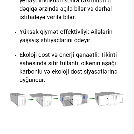
yerləşdirildikdən sonra təxminən 5 
dəqiqə ərzində açıla bilər və dərhal 
istifadəyə verilə bilər. 
Yüksək qiymət-effektivliyi: Ailələrin 
yaşayış ehtiyaclarını ödəyir. 
Ekoloji dost və enerji-qənaətli: Tikinti 
sahəsində sıfır tullantı, ölkənin aşağı 
karbonlu və ekoloji dost siyasətlərinə 
uyğundur. 