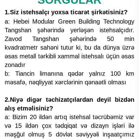
1.Siz istehsalçı yoxsa ticarət şirkətisiniz?
a: Hebei Modular Green Building Technology
Tangshan şəhərində yerləşən istehsalçıdır.
Zavod Tangshan şəhərində 50 min
kvadratmetr sahəni tutur ki, bu da dünya üzrə
əsas metall tərkibli xammal istehsalı üçün əsas
zonadır
b: Tiancin limanına qədər yalnız 100 km
məsafə, nəqliyyat xərclərinin qənaətli olması
2.Niyə digər təchizatçılardan deyil bizdən
alış etməlisiniz?
a: Bizim 20 ildən artıq istehsal təcrübəmiz var
və 15 ildən çox tədqiqat və dizayn işləri ilə
məşğul olmuş 5 dövlət səviyyəli inşaatçımız