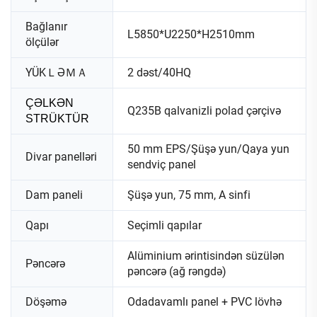
Bağlanır
L5850*U2250*H2510mm
ölçülər
YÜKＬƏＭＡ
2 dəst/40HQ
ÇƏLKƏN
Q235B qalvanizli polad çərçivə
STRÜKTÜR
50 mm EPS/Şüşə yun/Qaya yun
Divar panelləri
sendviç panel
Dam paneli
Şüşə yun, 75 mm, A sinfi
Qapı
Seçimli qapılar
Alüminium ərintisindən süzülən
Pəncərə
pəncərə (ağ rəngdə)
Döşəmə
Odadavamlı panel + PVC lövhə