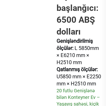
başlanğıcı:
6500 ABŞ
dolları
Genişləndirilmiş
ölçülər:
L
5850
mm
× E6210 mm ×
H2510 mm
Qatlanmış ölçülər:
U5850 mm × E2250
mm × H2510 mm
20 futlu Genişlənə
bilən Konteyner Ev –
Yaşayış sahəsi, kiçik