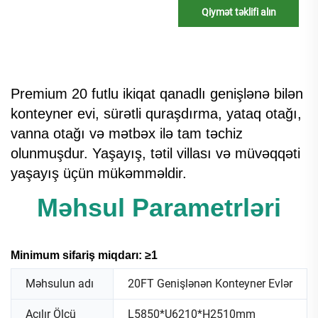
Qiymət təklifi alın
Premium 20 futlu ikiqat qanadlı genişlənə bilən
konteyner evi, sürətli quraşdırma, yataq otağı,
vanna otağı və mətbəx ilə tam təchiz
olunmuşdur. Yaşayış, tətil villası və müvəqqəti
yaşayış üçün mükəmməldir.
Məhsul Parametrləri
Minimum sifariş miqdarı: ≥1
Məhsulun adı
20FT Genişlənən Konteyner Evlər
Açılır Ölçü
L5850*U6210*H2510mm