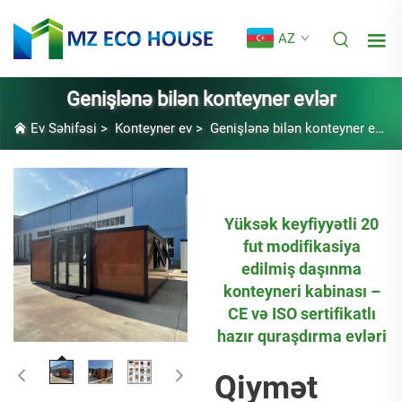
AZ
Genişlənə bilən konteyner evlər
Ev Səhifəsi
>
Konteyner ev
>
Genişlənə bilən konteyner evlər
Yüksək keyfiyyətli 20
fut modifikasiya
edilmiş daşınma
konteyneri kabinası –
CE və ISO sertifikatlı
hazır quraşdırma evləri
Qiymət