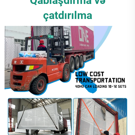
Qablaşdırma və
çatdırılma