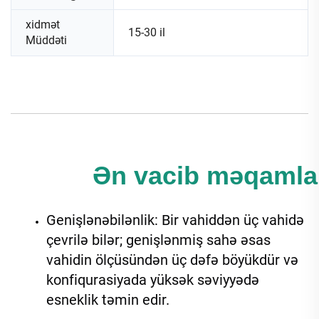
xidmət
15-30 il
Müddəti
Ən vacib məqamlar
Genişlənəbilənlik: Bir vahiddən üç vahidə 
çevrilə bilər; genişlənmiş sahə əsas 
vahidin ölçüsündən üç dəfə böyükdür və 
konfiqurasiyada yüksək səviyyədə 
esneklik təmin edir. 