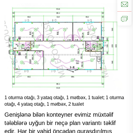
1 oturma otağı, 3 yataq otağı, 1 mətbəx, 1 tualet; 1 oturma
otağı, 4 yataq otağı, 1 mətbəx, 2 tualet
Genişlənə bilən konteyner evimiz müxtəlif
tələblərə uyğun bir neçə plan variantı təklif
edir. Hər bir vahid öncədən quraşdırılmış