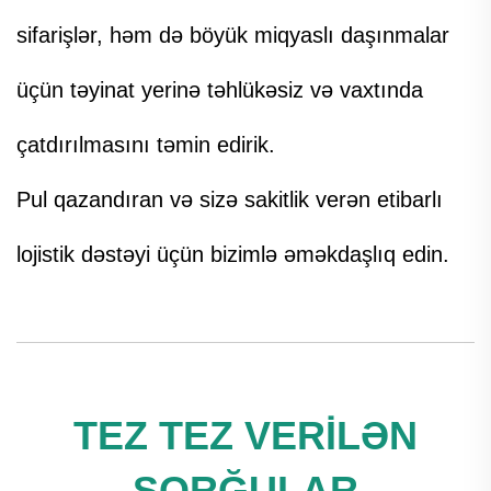
sifarişlər, həm də böyük miqyaslı daşınmalar
üçün təyinat yerinə təhlükəsiz və vaxtında
çatdırılmasını təmin edirik.
Pul qazandıran və sizə sakitlik verən etibarlı
lojistik dəstəyi üçün bizimlə əməkdaşlıq edin.
TEZ TEZ VERİLƏN
SORĞULAR