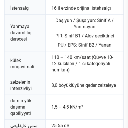
İstehsalçı
16 il ərzində orijinal istehsalçı
Daş yun / Şüşə yun: Sinif A /
Yanmaya
Yanmayan
davamlılıq
PIR: Sinif B1 / Alov geciktirici
dərəcəsi
PU / EPS: Sinif B2 / Yanan
110 – 140 km/saat (Qüvvə 10-
külək
12 küləkləri / 1-ci kateqoriyalı
müqaviməti
hurrikан)
zəlzələnin
8,0 böyüklüyünə qədər zəlzələyə
intenzivliyi
damın yük
daşıma
1,5 – 4,5 kN/m²
qabiliyyəti
سس عایقلیغی
25-55 dB