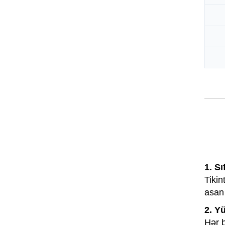
1. S
Tikin
asan 
2. Y
Hər b