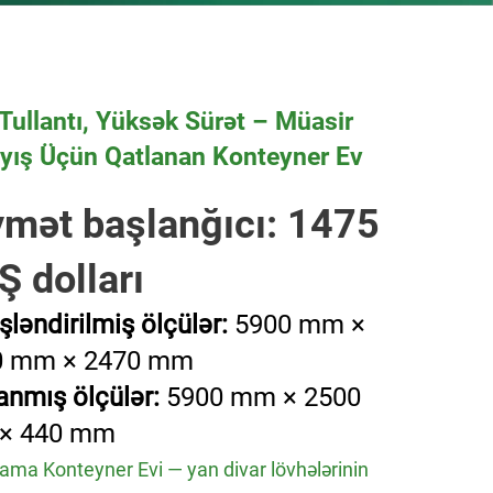
r Tullantı, Yüksək Sürət – Müasir
yış Üçün Qatlanan Konteyner Ev
ymət başlanğıcı: 1475
Ş dolları
şləndirilmiş ölçülər:
5900 mm ×
0 mm × 2470 mm
anmış ölçülər:
5900 mm × 2500
× 440 mm
ama Konteyner Evi — yan divar lövhələrinin