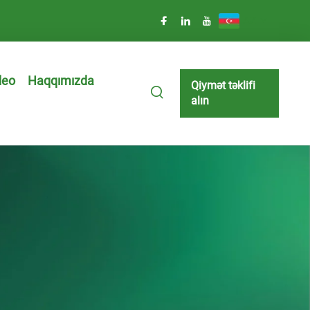
AZ
deo
Haqqımızda
Qiymət təklifi
alın