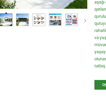
aşağı 
qatlan
qurulu
qutuya
rahatl
və yaş
müvəqq
yaşayı
olunan
tətbiq
Qi