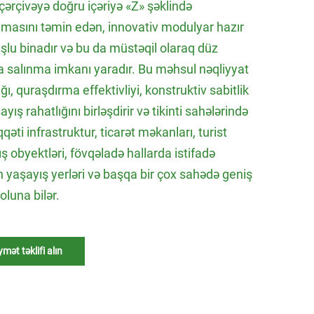
çərçivəyə doğru içəriyə «Z» şəklində
masını təmin edən, innovativ modulyar hazır
şlu binadır və bu da müstəqil olaraq düz
 salınma imkanı yaradır. Bu məhsul nəqliyyat
ığı, quraşdırma effektivliyi, konstruktiv sabitlik
ayış rahatlığını birləşdirir və tikinti sahələrində
əti infrastruktur, ticarət məkanları, turist
ş obyektləri, fövqəladə hallarda istifadə
 yaşayış yerləri və başqa bir çox sahədə geniş
 oluna bilər.
ymət təklifi alın