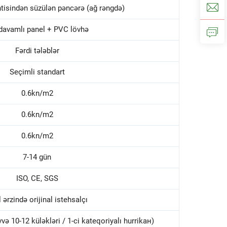
tisindən süzülən pəncərə (ağ rəngdə)
davamlı panel + PVC lövhə
Fərdi tələblər
Seçimli standart
0.6kn/m2
0.6kn/m2
0.6kn/m2
7-14 gün
ISO, CE, SGS
l ərzində orijinal istehsalçı
ə 10-12 küləkləri / 1-ci kateqoriyalı hurrikан)