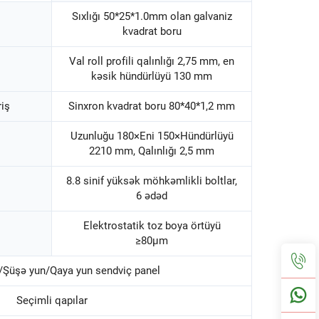
Sıxlığı 50*25*1.0mm olan galvaniz
kvadrat boru
Val roll profili qalınlığı 2,75 mm, en
kəsik hündürlüyü 130 mm
riş
Sinxron kvadrat boru 80*40*1,2 mm
Uzunluğu 180×Eni 150×Hündürlüyü
2210 mm, Qalınlığı 2,5 mm
8.8 sinif yüksək möhkəmlikli boltlar,
6 ədəd
Elektrostatik toz boya örtüyü
≥80μm
Şüşə yun/Qaya yun sendviç panel
Seçimli qapılar