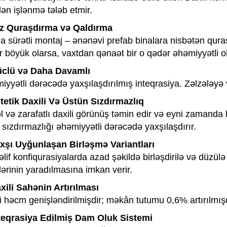
ən işlənmə tələb etmir.
ez Quraşdırma və Qaldırma
a sürətli montaj – ənənəvi prefab binalara nisbətən qur
 böyük olarsa, vaxtdan qənaət bir o qədər əhəmiyyətli ol
üclü və Daha Davamlı
yyətli dərəcədə yaxşılaşdırılmış inteqrasiya. Zəlzələyə 
stetik Daxili Və Üstün Sızdırmazlıq
 və zarafatlı daxili görünüş təmin edir və eyni zamanda 
 sızdırmazlığı əhəmiyyətli dərəcədə yaxşılaşdırır.
axşı Uyğunlaşan Birləşmə Variantları
lif konfiqurasiyalarda azad şəkildə birləşdirilə və düzülə
ərinin yaradılmasına imkan verir.
xili Sahənin Artırılması
i həcm genişləndirilmişdir; məkân tutumu 0,6% artırılmışd
nteqrasiya Edilmiş Dam Oluk Sistemi