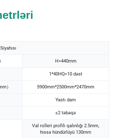
trləri
Siyahısı
ü
H=440mm
1*40HQ=10 dəst
k（mm）
5900mm*2500mm*2470mm
Yastı dam
≤2 təbəqə
Val rolleri profili qalınlığı 2.5mm,
hissə hündürlüyü 130mm