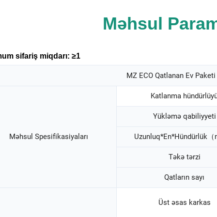
Məhsul Parame
um sifariş miqdarı: ≥1
MZ ECO Qatlanan Ev Paketi 
Katlanma hündürlüy
Yükləmə qabiliyyeti
Məhsul Spesifikasiyaları
Uzunluq*En*Hündürlü
Təkə tərzi
Qatların sayı
Üst əsas karkas