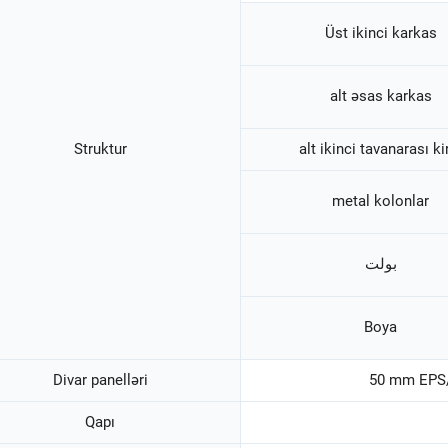
Üst ikinci karkas
alt əsas karkas
Struktur
alt ikinci tavanarası ki
metal kolonlar
بولت
Boya
Divar panelləri
50 mm EPS/
Qapı