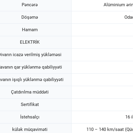
Pəncərə
Alüminium ərin
Döşəmə
Oda
Hamam
ELEKTRİK
ivarın icazə verilmiş yükləməsi
avanın qar yüklənmə qabiliyyəti
vanın işıqlı yüklənmə qabiliyyəti
Çatdırılma müddəti
Sertifikat
İstehsalçı
16 i
külək müqaviməti
110 – 140 km/saat (Qüvv