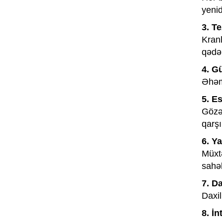
yenid
3. T
Kranl
qədər
4. G
Əhəmi
5. E
Gözəl
qarşı
6. Y
Müxtə
sahəl
7. Da
Daxil
8. İ