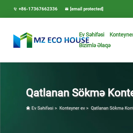
+86-17367662336
[email protected]
Ev Səhifəsi
Konteyner
Bizimlə Əlaqə
Qatlanan Sökmə Konte
Ev Səhifəsi
>
Konteyner ev
>
Qatlanan Sökmə Kont