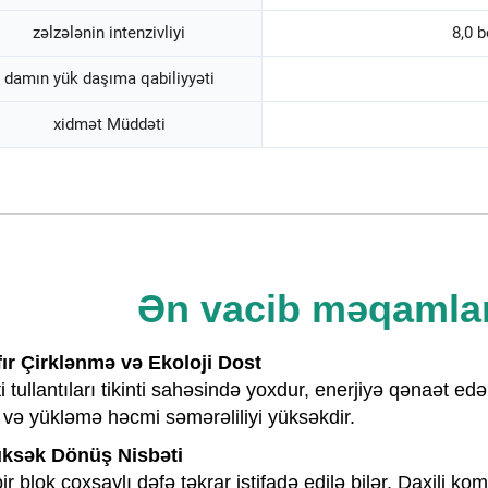
zəlzələnin intenzivliyi
8,0 
damın yük daşıma qabiliyyəti
xidmət Müddəti
Ən vacib məqamları
ıfır Çirklənmə və Ekoloji Dost
ti tullantıları tikinti sahəsində yoxdur, enerjiyə qənaət 
və yükləmə həcmi səmərəliliyi yüksəkdir.
üksək Dönüş Nisbəti
ir blok çoxsaylı dəfə təkrar istifadə edilə bilər. Daxili 