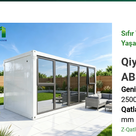
Sıfı
Yaşa
Qi
AB
Geni
250
Qatl
mm 
Z-Qatl