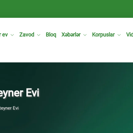
 ev
Zavod
Bloq
Xəbərlər
Korpuslar
Vi
yner Evi
eyner Evi