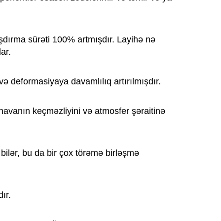
aşdırma sürəti 100% artmışdır. Layihə nə
ar.
və deformasiyaya davamlılıq artırılmışdır.
havanın keçməzliyini və atmosfer şəraitinə
 bilər, bu da bir çox törəmə birləşmə
ır.