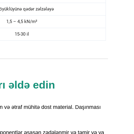
böyüklüyünə qədər zəlzələyə
1,5 – 4,5 kN/m²
15-30 il
 əldə edin 
edən və ətraf mühitə dost material. Daşınması
komponentlər əsasən zədələnmir və təmir və ya