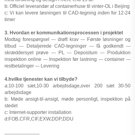
b: Officiel leverandør af containerhuse til vinter-OL i Beijing
c: Vi kan levere løsningen til CAD-tegning inden for 12-24
timer
3. Hvordan er kommunikationsprocessen i projektet
Modtag forespørgsel --- drøft krav --- Første løsninger og
tilbud --- Detaljerede CAD-tegninger --- få godkendt ---
skræddersyet prøve --- PL --- Depositum --- Produktion
inspektion online --- Inspektion før lastning --- container ---
restbetalinger --- Levering
4.hvilke tjenester kan vi tilbyde?
a:10-100 sæt,10-30 arbejdsdage,over 200 sæt 30-50
arbejdsdage
b: Møde ansigt-til-ansigt, møde personligt, inspektion på
stedet
c: Internet-supporter installation
d:FOB,CFR,CIF,EXW,DDP,DDU