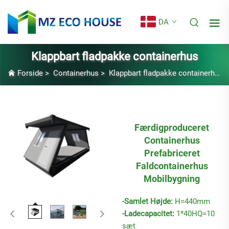
DA
Klappbart fladpakke containerhus
Forside
>
Containerhus
>
Klappbart fladpakke containerhus
Færdigproduceret
Containerhus
Prefabriceret
Faldcontainerhus
Mobilbygning
-Samlet Højde:
H=440mm
-Ladecapacitet:
1*40HQ=10
sæt