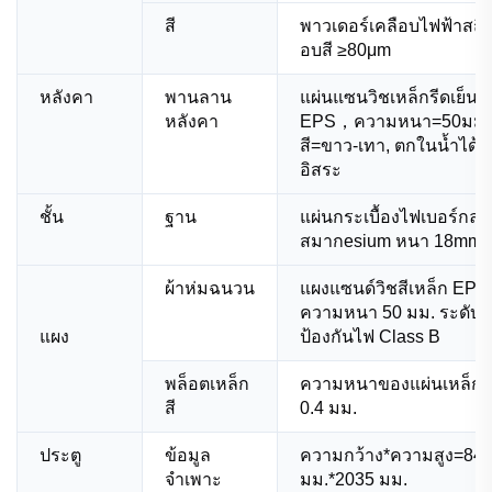
สี
พาวเดอร์เคลือบไฟฟ้าสถิต
อบสี ≥80μm
หลังคา
พานลาน
แผ่นแซนวิชเหล็กรีดเย็น
หลังคา
EPS，ความหนา=50มม
สี=ขาว-เทา, ตกในน้ำได้
อิสระ
ชั้น
ฐาน
แผ่นกระเบื้องไฟเบอร์กลา
สมากesium หนา 18mm
ผ้าห่มฉนวน
แผงแซนด์วิชสีเหล็ก EPS
ความหนา 50 มม. ระดับ
แผง
ป้องกันไฟ Class B
พล็อตเหล็ก
ความหนาของแผ่นเหล็กสี
สี
0.4 มม.
ประตู
ข้อมูล
ความกว้าง*ความสูง=84
จำเพาะ
มม.*2035 มม.