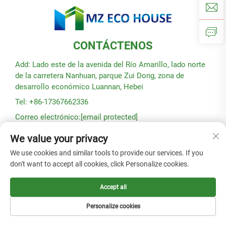
CONTÁCTENOS
Add: Lado este de la avenida del Río Amarillo, lado norte
de la carretera Nanhuan, parque Zui Dong, zona de
desarrollo económico Luannan, Hebei
Tel: +86-17367662336
Correo electrónico:
[email protected]
We value your privacy
Derechos de autor © 2025 por Hebei Modular Green Building
We use cookies and similar tools to provide our services. If you
Technology Co., Ltd. -
Política de privacidad
don't want to accept all cookies, click Personalize cookies.
Accept all
Personalize cookies