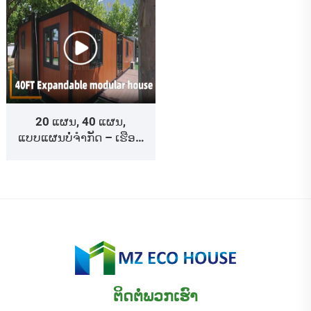
20 ແຜນ, 40 ແຜນ,
ແບບແຜນບໍ່ຈຳກັດ – ເຮືອນ
ສຳເລັດຮູບທີ່ເໝາະສົມກັບ
ທ່ານກຳລັງລໍຖ້າຢູ່!
ຕິດຕໍ່ພວກເຮົາ