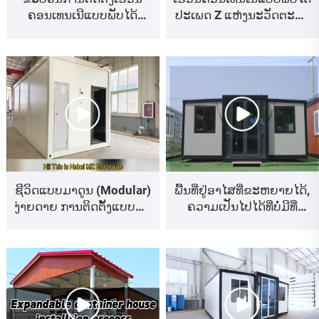
ຄອນເທນເນີແບບພັບໄດ້
ປະເພດ Z ແຫ່ງນະວັດຕະກຳ
ປະເພດ Z
ທີ່ພົບກັບຄວາມສະເໝີພາບ
ຊີວິດແບບມາດູນ (Modular)
ພື້ນທີ່ຢູ່ອາໄສທີ່ຂະຫຍາຍໄດ້,
ງ່າຍດາຍ ການຕິດຕັ້ງແບບສະ
ຄວາມເປັນໄປໄດ້ທີ່ບໍ່ມີທີ່
ແຕັກ (Flat Pack) ທີ່ໄວ ແລະ
ສິ້ນສຸດ – ເຮືອນສຳເລັດຮູບ
ງ່າຍດາຍ
ລະດັບຫລູຫລາ, ສະເພາະໃຫ້
ທ່ານ!