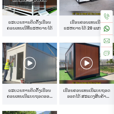
ຂະບວນການຕິດຕັ້ງເຮືອນ
ເຮືອນຄອນເທນເນີທີ່
ຄອນເທນເນີທີ່ຂະຫຍາຍໄດ້
ຂະຫຍາຍໄດ້ 20 ແຜນ, 40
ແຜນ ເຮືອນສຳເລັດຮູບລະດັບ
ຫລູຫລາສັ່ງຕາມແບບທີ່
ຕ້ອງການ
ຂະບວນການຕິດຕັ້ງເຮືອນ
ເຮືອນຄອນເທນເນີແບບຖອດ
ຄອນເທນເນີແບບຖອດອອກ
ອອກໄດ້ ສະແດງສິນຄ້າ
ໄດ້
ສຳເລັດຮູບ