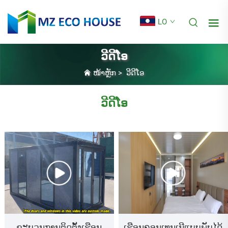
LO
ວີດີໂອ
ໜ້າຫຼັກ
>
ວີດີໂອ
ວີດີໂອ
ຂະບວນການຕິດຕັ້ງເຮືອນ
ເຮືອນຄອນເທນເນີແບບພັບໄດ້