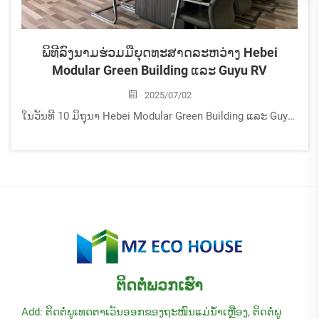
ພິທີລົງນາມຮ່ວມມືຍຸດທະສາດລະຫວ່າງ Hebei
Modular Green Building ແລະ Guyu RV
2025/07/02
ໃນວັນທີ 10 ມິຖຸນາ Hebei Modular Green Building ແລະ Guyu RV ໄດ້ຈັດພິທີເຊັນສັນຍາຮ່ວມມືຍຸດທະສາດຢ່າງເປັນກາງທີ່ໂຮງງານຜະລິດ Modular Green Building ໃນເມືອງ Tangshan ຜູ້ນຳສູງສຸດ ແລະ ທີມງານຫຼັກຂອງທັງສອງພາກສ່ວນໄດ້ເຂົ້າຮ່ວມພິທີໃນຄັ້ງນີ້ ເຊິ່ງເປັນການເປີດຍຸກໃໝ່ຂອງການຮ່ວມມືຍຸດທະສາດແບບຄົບຮອບດ້ານ ແລະ ລະອອງລະເອັດລະຫວ່າງບໍລິສັດຊັ້ນນຳສອງແຫ່ງນີ້
ຕິດຕໍ່ພວກເຮົາ
Add: ຕິດຕໍ່ພູເທດຕາເວັນອອກຂອງຖະໜົນແມ່ນ້ຳເຫຼືອງ, ຕິດຕໍ່ພູ