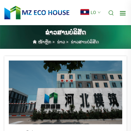
LO
ຂ່າວສານບໍລິສັດ
ໜ້າຫຼັກ
>
ຂ່າວ
>
ຂ່າວສານບໍລິສັດ