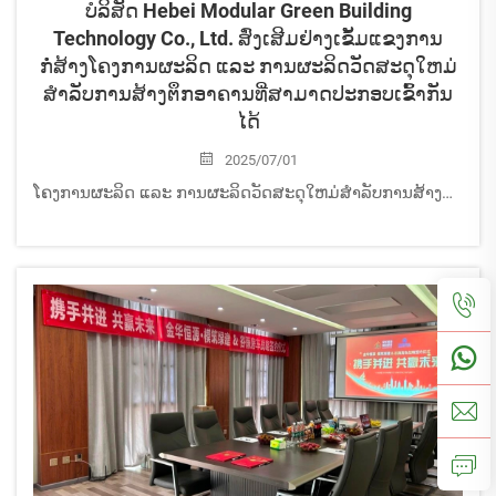
ບໍລິສັດ Hebei Modular Green Building
Technology Co., Ltd. ສົ່ງເສີມຢ່າງເຂັ້ມແຂງການ
ກໍ່ສ້າງໂຄງການຜະລິດ ແລະ ການຜະລິດວັດສະດຸໃຫມ່
ສໍາລັບການສ້າງຕຶກອາຄານທີ່ສາມາດປະກອບເຂົ້າກັນ
ໄດ້
2025/07/01
ໂຄງການຜະລິດ ແລະ ການຜະລິດວັດສະດຸໃຫມ່ສໍາລັບການສ້າງຕຶກອາຄານທີ່ສາມາດປະກອບເຂົ້າກັນໄດ້ຂອງບໍລິສັດ Hebei Modular Green Building Technology Co., Ltd. ແມ່ນໂຄງການທີ່ຖືກນໍາເຂົ້າມາຈາກ Luannan ເພື່ອສົ່ງເສີມການພັດທະນາອຸດສາຫະກໍາໃຫມ່ເຊັ່ນພະລັງງານໃຫມ່ ແລະ ວັດສະດຸໃຫມ່...