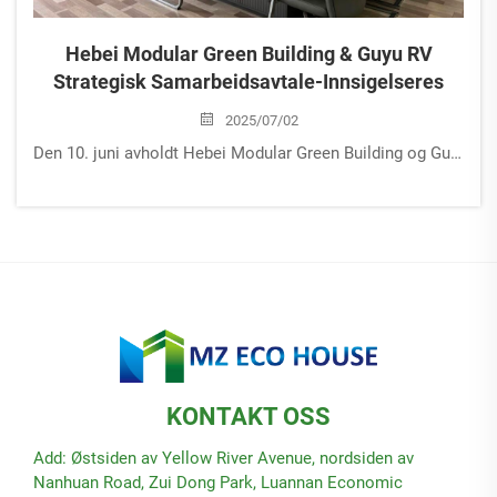
Hebei Modular Green Building & Guyu RV
Strategisk Samarbeidsavtale-Innsigelseres
2025/07/02
Den 10. juni avholdt Hebei Modular Green Building og Guyu RV en stor strategisk samarbeidsavtale-innsigelsesseremoni på Modular Green Buildings fabrikk i Tangshan. Sentrale ledere og kjernekjemper fra begge parter vitnet til dette historiske øyeblikket, noe som markerer...
KONTAKT OSS
Add: Østsiden av Yellow River Avenue, nordsiden av
Nanhuan Road, Zui Dong Park, Luannan Economic