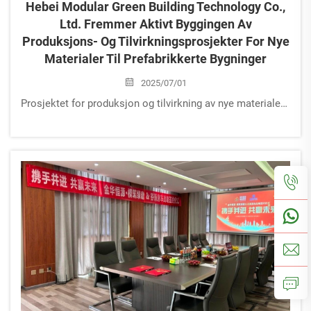
Hebei Modular Green Building Technology Co.,
Ltd. Fremmer Aktivt Byggingen Av
Produksjons- Og Tilvirkningsprosjekter For Nye
Materialer Til Prefabrikkerte Bygninger
2025/07/01
Prosjektet for produksjon og tilvirkning av nye materialer til prefabrikkerte bygninger hos Hebei Modular Green Building Technology Co., Ltd. er et prosjekt introdusert av Luannan for å kraftig utvikle nye energi- og nyematerialerindustrier...