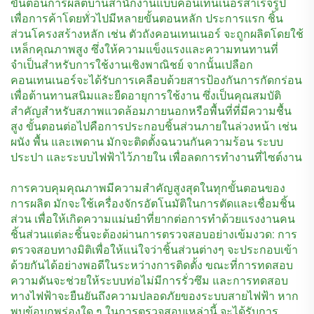
ขั้นตอนการผลิตบ้านสำนักงานแบบคอนเทนเนอร์สำเร็จรูป
เพื่อการค้าโดยทั่วไปมีหลายขั้นตอนหลัก ประการแรก ชิ้น
ส่วนโครงสร้างหลัก เช่น ตัวถังคอนเทนเนอร์ จะถูกผลิตโดยใช้
เหล็กคุณภาพสูง ซึ่งให้ความแข็งแรงและความทนทานที่
จำเป็นสำหรับการใช้งานเชิงพาณิชย์ จากนั้นเปลือก
คอนเทนเนอร์จะได้รับการเคลือบด้วยสารป้องกันการกัดกร่อน
เพื่อต้านทานสนิมและยืดอายุการใช้งาน ซึ่งเป็นคุณสมบัติ
สำคัญสำหรับสภาพแวดล้อมภายนอกหรือพื้นที่ที่มีความชื้น
สูง ขั้นตอนต่อไปคือการประกอบชิ้นส่วนภายในล่วงหน้า เช่น
ผนัง พื้น และเพดาน มักจะติดตั้งฉนวนกันความร้อน ระบบ
ประปา และระบบไฟฟ้าไว้ภายใน เพื่อลดการทำงานที่ไซต์งาน
การควบคุมคุณภาพมีความสำคัญสูงสุดในทุกขั้นตอนของ
การผลิต มักจะใช้เครื่องจักรอัตโนมัติในการตัดและเชื่อมชิ้น
ส่วน เพื่อให้เกิดความแม่นยำที่ยากต่อการทำด้วยแรงงานคน
ชิ้นส่วนแต่ละชิ้นจะต้องผ่านการตรวจสอบอย่างเข้มงวด: การ
ตรวจสอบทางมิติเพื่อให้แน่ใจว่าชิ้นส่วนต่างๆ จะประกอบเข้า
ด้วยกันได้อย่างพอดีในระหว่างการติดตั้ง ขณะที่การทดสอบ
ความดันจะช่วยให้ระบบท่อไม่มีการรั่วซึม และการทดสอบ
ทางไฟฟ้าจะยืนยันถึงความปลอดภัยของระบบสายไฟฟ้า หาก
พบข้อบกพร่องใด ๆ ในการตรวจสอบเหล่านี้ จะได้รับการ