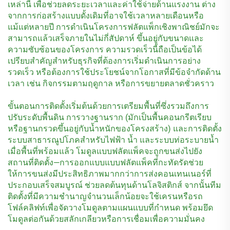
เหล่านี้ เพื่อช่วยลดระยะเวลาและค่าใช้จ่ายด้านแรงงาน ต่าง
จากการก่อสร้างแบบดั้งเดิมที่อาจใช้เวลาหลายเดือนหรือ
แม้แต่หลายปี การดำเนินโครงการฟลัตแพ็กเชิงพาณิชย์มักจะ
สามารถแล้วเสร็จภายในไม่กี่สัปดาห์ ขึ้นอยู่กับขนาดและ
ความซับซ้อนของโครงการ ความรวดเร็วนี้ถือเป็นข้อได้
เปรียบสำคัญสำหรับธุรกิจที่ต้องการเริ่มดำเนินการอย่าง
รวดเร็ว หรือต้องการใช้ประโยชน์จากโอกาสที่มีข้อจำกัดด้าน
เวลา เช่น กิจกรรมตามฤดูกาล หรือการขยายตลาดชั่วคราว
ขั้นตอนการติดตั้งเริ่มต้นด้วยการเตรียมพื้นที่ซึ่งรวมถึงการ
ปรับระดับพื้นดิน การวางฐานราก (มักเป็นพื้นคอนกรีตเรียบ
หรือฐานกรวดขึ้นอยู่กับน้ำหนักของโครงสร้าง) และการติดตั้ง
ระบบสาธารณูปโภคสำหรับไฟฟ้า น้ำ และระบบท่อระบายน้ำ
เมื่อพื้นที่พร้อมแล้ว โมดูลแบบฟลัตแพ็คจะถูกขนส่งไปยัง
สถานที่ติดตั้ง—การออกแบบแบบฟลัตแพ็คที่กะทัดรัดช่วย
ให้การขนส่งมีประสิทธิภาพมากกว่าการส่งคอนเทนเนอร์ที่
ประกอบเสร็จสมบูรณ์ ช่วยลดต้นทุนด้านโลจิสติกส์ จากนั้นทีม
ติดตั้งที่มีความชำนาญจำนวนเล็กน้อยจะใช้เครนหรือรถ
โฟล์คลิฟท์เพื่อจัดวางโมดูลตามแผนแบบที่กำหนด พร้อมยึด
โมดูลต่อกันด้วยสลักเกลียวหรือการเชื่อมเพื่อความมั่นคง