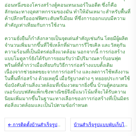
อ่อนหนึ่งของโครงสร้างตู้คอนเทนเนอร์ในอดีต ซึ่งก็คือ
ลักษณะทางอุตสาหกรรมของมัน ทำให้มันเหมาะสำหรับพื้นที่
ค้าปลีกหรือออฟฟิศระดับพรีเมียม ที่ซึ่งการออกแบบมีความ
สำคัญเท่าเทียมกับการใช้งาน
ความยั่งยืนก็กำลังกลายเป็นจุดเด่นสำคัญเช่นกัน โดยมีผู้ผลิต
จำนวนเพิ่มมากขึ้นที่ใช้เหล็กที่ผ่านการรีไซเคิล และวัสดุกัน
ความร้อนที่เป็นมิตรต่อสิ่งแวดล้อม นอกจากนี้ การก่อสร้าง
แบบโมดูลาร์ยังได้รับการยอมรับว่ามีปริมาณคาร์บอนฟุต
พรินต์ที่ต่ำกว่าเมื่อเทียบกับวิธีการก่อสร้างแบบดั้งเดิม
เนื่องจากช่วยลดขยะจากการก่อสร้าง และลดการใช้พลังงาน
ในพื้นที่ก่อสร้าง ด้วยเหตุนี้ เมื่อรัฐบาลต่าง ๆ ทยอยประกาศใช้
ข้อบังคับด้านสิ่งแวดล้อมที่เข้มงวดมากยิ่งขึ้น บ้านตู้คอนเทน
เนอร์แบบฟลัตแพ็กเชิงพาณิชย์จึงมีแนวโน้มที่จะได้รับความ
นิยมเพิ่มมากขึ้นในฐานะทางเลือกของการก่อสร้างที่เป็นมิตร
ต่อสิ่งแวดล้อมและเป็นไปตามข้อกำหนด
การติดตั้งบ้านสำเร็จรูปแบบพับเก็บได้: เทคนิคจากผู้เชี่ยวชาญ
บ้านสำเร็จรูปแบบพับเก็บได้: การปฏิวัติทางนวัตกรรมพื้นที่