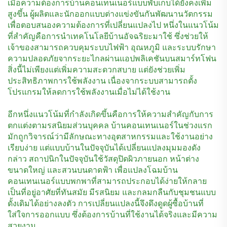
เมื่อความต้องการบ้านคอนเทนเนอร์แบบพับเก็บได้ยังคงเพิ่ม
สูงขึ้น ผู้ผลิตและนักออกแบบต่างแข่งขันกันพัฒนานวัตกรรม
เพื่อตอบสนองความต้องการที่เปลี่ยนแปลงไป หนึ่งในแนวโน้ม
ที่สำคัญคือการนำเทคโนโลยีบ้านอัจฉริยะมาใช้ ซึ่งช่วยให้
เจ้าของสามารถควบคุมระบบไฟฟ้า อุณหภูมิ และระบบรักษา
ความปลอดภัยจากระยะไกลผ่านแอปพลิเคชันบนสมาร์ทโฟน
สิ่งนี้ไม่เพียงแต่เพิ่มความสะดวกสบาย แต่ยังช่วยเพิ่ม
ประสิทธิภาพการใช้พลังงาน เนื่องจากระบบสามารถตั้ง
โปรแกรมให้ลดการใช้พลังงานเมื่อไม่ได้ใช้งาน
อีกหนึ่งแนวโน้มที่กำลังเกิดขึ้นคือการให้ความสำคัญกับการ
ตกแต่งตามรสนิยมส่วนบุคคล บ้านคอนเทนเนอร์ในช่วงแรก
มักถูกวิจารณ์ว่ามีลักษณะทางอุตสาหกรรมและใช้งานอย่าง
เรียบง่าย แต่แบบบ้านในปัจจุบันได้เปลี่ยนแปลงมุมมองดัง
กล่าว สถาปนิกในปัจจุบันใช้วัสดุปิดผิวภายนอก หน้าต่าง
ขนาดใหญ่ และสวนบนดาดฟ้า เพื่อแปลงโฉมบ้าน
คอนเทนเนอร์แบบพกพาที่สามารถประกอบได้ง่ายให้กลาย
เป็นที่อยู่อาศัยที่ทันสมัย มีรสนิยม และกลมกลืนกับชุมชนแบบ
ดั้งเดิมได้อย่างลงตัว การเปลี่ยนแปลงนี้จึงดึงดูดผู้ซื้อบ้านที่
ใส่ใจการออกแบบ ซึ่งต้องการบ้านที่ใช้งานได้จริงและมีความ
สวยงาม