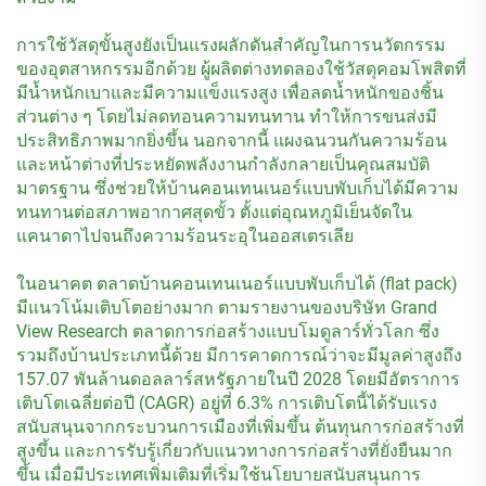
การใช้วัสดุขั้นสูงยังเป็นแรงผลักดันสำคัญในการนวัตกรรม
ของอุตสาหกรรมอีกด้วย ผู้ผลิตต่างทดลองใช้วัสดุคอมโพสิตที่
มีน้ำหนักเบาและมีความแข็งแรงสูง เพื่อลดน้ำหนักของชิ้น
ส่วนต่าง ๆ โดยไม่ลดทอนความทนทาน ทำให้การขนส่งมี
ประสิทธิภาพมากยิ่งขึ้น นอกจากนี้ แผงฉนวนกันความร้อน
และหน้าต่างที่ประหยัดพลังงานกำลังกลายเป็นคุณสมบัติ
มาตรฐาน ซึ่งช่วยให้บ้านคอนเทนเนอร์แบบพับเก็บได้มีความ
ทนทานต่อสภาพอากาศสุดขั้ว ตั้งแต่อุณหภูมิเย็นจัดใน
แคนาดาไปจนถึงความร้อนระอุในออสเตรเลีย
ในอนาคต ตลาดบ้านคอนเทนเนอร์แบบพับเก็บได้ (flat pack)
มีแนวโน้มเติบโตอย่างมาก ตามรายงานของบริษัท Grand
View Research ตลาดการก่อสร้างแบบโมดูลาร์ทั่วโลก ซึ่ง
รวมถึงบ้านประเภทนี้ด้วย มีการคาดการณ์ว่าจะมีมูลค่าสูงถึง
157.07 พันล้านดอลลาร์สหรัฐภายในปี 2028 โดยมีอัตราการ
เติบโตเฉลี่ยต่อปี (CAGR) อยู่ที่ 6.3% การเติบโตนี้ได้รับแรง
สนับสนุนจากกระบวนการเมืองที่เพิ่มขึ้น ต้นทุนการก่อสร้างที่
สูงขึ้น และการรับรู้เกี่ยวกับแนวทางการก่อสร้างที่ยั่งยืนมาก
ขึ้น เมื่อมีประเทศเพิ่มเติมที่เริ่มใช้นโยบายสนับสนุนการ