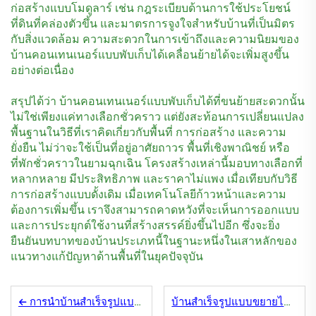
ก่อสร้างแบบโมดูลาร์ เช่น กฎระเบียบด้านการใช้ประโยชน์
ที่ดินที่คล่องตัวขึ้น และมาตรการจูงใจสำหรับบ้านที่เป็นมิตร
กับสิ่งแวดล้อม ความสะดวกในการเข้าถึงและความนิยมของ
บ้านคอนเทนเนอร์แบบพับเก็บได้เคลื่อนย้ายได้จะเพิ่มสูงขึ้น
อย่างต่อเนื่อง
สรุปได้ว่า บ้านคอนเทนเนอร์แบบพับเก็บได้ที่ขนย้ายสะดวกนั้น
ไม่ใช่เพียงแค่ทางเลือกชั่วคราว แต่ยังสะท้อนการเปลี่ยนแปลง
พื้นฐานในวิธีที่เราคิดเกี่ยวกับพื้นที่ การก่อสร้าง และความ
ยั่งยืน ไม่ว่าจะใช้เป็นที่อยู่อาศัยถาวร พื้นที่เชิงพาณิชย์ หรือ
ที่พักชั่วคราวในยามฉุกเฉิน โครงสร้างเหล่านี้มอบทางเลือกที่
หลากหลาย มีประสิทธิภาพ และราคาไม่แพง เมื่อเทียบกับวิธี
การก่อสร้างแบบดั้งเดิม เมื่อเทคโนโลยีก้าวหน้าและความ
ต้องการเพิ่มขึ้น เราจึงสามารถคาดหวังที่จะเห็นการออกแบบ
และการประยุกต์ใช้งานที่สร้างสรรค์ยิ่งขึ้นไปอีก ซึ่งจะยิ่ง
ยืนยันบทบาทของบ้านประเภทนี้ในฐานะหนึ่งในเสาหลักของ
แนวทางแก้ปัญหาด้านพื้นที่ในยุคปัจจุบัน
การนำบ้านสำเร็จรูปแบบแฟลตแพ็กเชิงพาณิชย์มาใช้ให้ประสบความสำเร็จ
บ้านสำเร็จรูปแบบขยายได้ vs. การก่อสร้างแบบดั้งเดิม