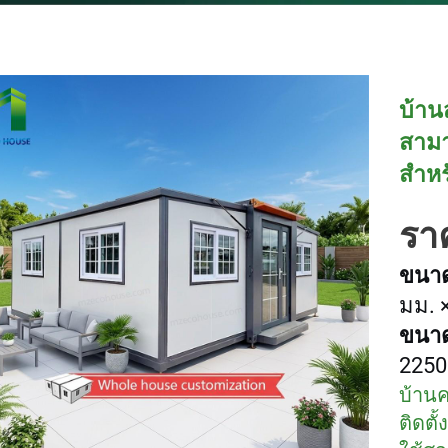
บ้าน
สาม
สำหร
ราค
ขนาด
มม. ×
ขนาดเ
2250
บ้าน
ติดตั