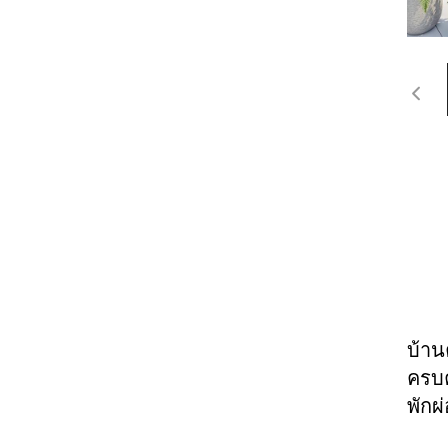
บ้าน
ครบค
พักผ