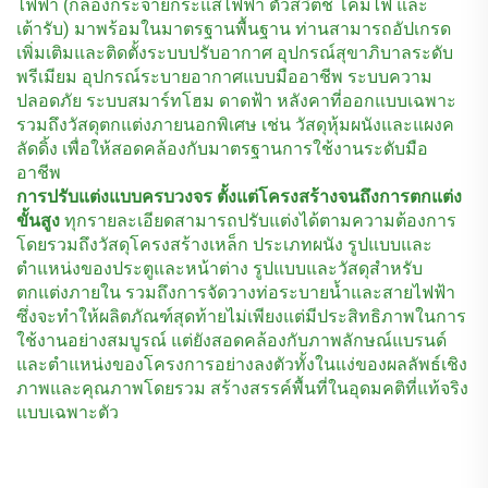
ไฟฟ้า (กล่องกระจายกระแสไฟฟ้า ตัวสวิตช์ โคมไฟ และ
เต้ารับ) มาพร้อมในมาตรฐานพื้นฐาน ท่านสามารถอัปเกรด
เพิ่มเติมและติดตั้งระบบปรับอากาศ อุปกรณ์สุขาภิบาลระดับ
พรีเมียม อุปกรณ์ระบายอากาศแบบมืออาชีพ ระบบความ
ปลอดภัย ระบบสมาร์ทโฮม ดาดฟ้า หลังคาที่ออกแบบเฉพาะ
รวมถึงวัสดุตกแต่งภายนอกพิเศษ เช่น วัสดุหุ้มผนังและแผงค
ลัดดิ้ง เพื่อให้สอดคล้องกับมาตรฐานการใช้งานระดับมือ
อาชีพ
การปรับแต่งแบบครบวงจร ตั้งแต่โครงสร้างจนถึงการตกแต่ง
ขั้นสูง
ทุกรายละเอียดสามารถปรับแต่งได้ตามความต้องการ
โดยรวมถึงวัสดุโครงสร้างเหล็ก ประเภทผนัง รูปแบบและ
ตำแหน่งของประตูและหน้าต่าง รูปแบบและวัสดุสำหรับ
ตกแต่งภายใน รวมถึงการจัดวางท่อระบายน้ำและสายไฟฟ้า
ซึ่งจะทำให้ผลิตภัณฑ์สุดท้ายไม่เพียงแต่มีประสิทธิภาพในการ
ใช้งานอย่างสมบูรณ์ แต่ยังสอดคล้องกับภาพลักษณ์แบรนด์
และตำแหน่งของโครงการอย่างลงตัวทั้งในแง่ของผลลัพธ์เชิง
ภาพและคุณภาพโดยรวม สร้างสรรค์พื้นที่ในอุดมคติที่แท้จริง
แบบเฉพาะตัว