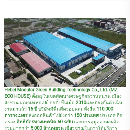
Hebei Modular Green Building Technology Co., Ltd. (MZ
ECO HOUSE)
ตั้งอยู่ในเขตพัฒนาเศรษฐกิจลวานหนาน เมือง
ถังซาน มณฑลเหอเป่ย์ ก่อตั้งขึ้นเมื่อ
2010
และปัจจุบันดำเนิน
งานมาแล้ว
16 ปี
บริษัทมีพื้นที่ครอบคลุมทั้งสิ้น
110,000
ตารางเมตร
ส่งออกสินค้าไปยังกว่า
150 ประเทศ
ประเทศ ถือ
ครอง
สิทธิบัตรทางเทคนิค 60 ฉบับ
และบรรลุมูลค่าผลผลิต
รวมมากกว่า
5,000 ล้านหยวน
เชี่ยวชาญในการให้บริการ