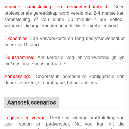
Vinnige samestelling en demonteerbaarheid:
Geen
professionele gereedskap word vereis nie, 2-4 mense kan
samestelling of vou binne 30 minute~2 uur voltooi,
waarmee die implementeringseffektiwiteit verbeter word.
Ekonomies:
Lae vervoerkoste en lang bedryfslewensduur
(meer as 10 jaar).
Duursaamheid:
Anti-korrosie, vog- en vlamwerend (in lyn
met nasionale boustandaarde).
Aanpassing:
Ondersteun persoonlike konfigurasie van
deure, vensters, stroombaane, binnekant, ens.
Aansoek scenario's
Logistiek en vervoer:
Geskik vir vinnige omskakeling van
see-, spoor- en padvervoer. Na vou kan dit die