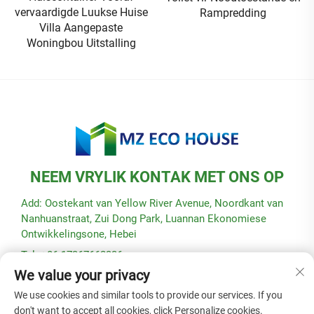
vervaardigde Luukse Huise
Rampredding
Villa Aangepaste
Woningbou Uitstalling
NEEM VRYLIK KONTAK MET ONS OP
Add: Oostekant van Yellow River Avenue, Noordkant van
Nanhuanstraat, Zui Dong Park, Luannan Ekonomiese
Ontwikkelingsone, Hebei
Tel: +86-17367662336
We value your privacy
E-pos:
[email protected]
We use cookies and similar tools to provide our services. If you
don't want to accept all cookies, click Personalize cookies.