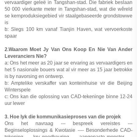
vervaardiger geleë in Tangshan-stad. Die fabriek beslaan
50 000 vierkante meter in Tangshan-stad, wat die wêreld
se kernproduksiegebied vir staalgebaseerde grondstowwe
is
b: Slegs 100 km vanaf Tianjin Haven, wat vervoerkoste
spaar
2.Waarom Moet Jy Van Ons Koop En Nie Van Ander
Leveranciers Nie?
a: Ons het meer as 20 jaar se ervaring as vervaardigers en
het 5 nasionale bouers wat al vir meer as 15 jaar betrokke
is by navorsing en ontwerp.
b: Amptelike verskaffer van konteinhuise vir die Beijing
Winterspele
c: Ons kan die oplossing van CAD-tekeninge binne 12-24
uur lewer
3. Hoe lyk die kommunikasieproses van die projek
Ons het navraag --- bespreek vereistes ---
Beginseloplossings & Kwotasie ---- Besonderhede CAD-
tekening ---- kry goedkeuring ---- aangepaste monster ----