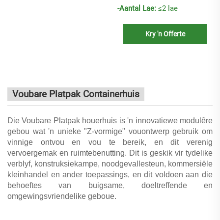
-Aantal Lae:
≤2 lae
Kry 'n Offerte
Voubare Platpak Containerhuis
Die Voubare Platpak houerhuis is 'n innovatiewe modulêre
gebou wat 'n unieke "Z-vormige" vouontwerp gebruik om
vinnige ontvou en vou te bereik, en dit verenig
vervoergemak en ruimtebenutting. Dit is geskik vir tydelike
verblyf, konstruksiekampe, noodgevallesteun, kommersiële
kleinhandel en ander toepassings, en dit voldoen aan die
behoeftes van buigsame, doeltreffende en
omgewingsvriendelike geboue.