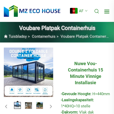
AF
Voubare Platpak Containerhuis
Tuisbladsy
>
Containerhuis
>
Voubare Platpak Containerhuis
Nuwe Vou-
Containerhuis 15
Minute Vinnige
Installasie
-Gevoude Hoogte:
H=440mm
-Laaiingskapasiteit:
1*40HQ=10 stelle
-Dakvorm:
Vlak dak