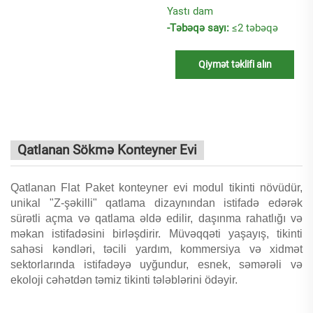
Yastı dam
-Təbəqə sayı:
≤2 təbəqə
Qiymət təklifi alın
Qatlanan Sökmə Konteyner Evi
Qatlanan Flat Paket konteyner evi modul tikinti növüdür,
unikal "Z-şəkilli" qatlama dizaynından istifadə edərək
sürətli açma və qatlama əldə edilir, daşınma rahatlığı və
məkan istifadəsini birləşdirir. Müvəqqəti yaşayış, tikinti
sahəsi kəndləri, təcili yardım, kommersiya və xidmət
sektorlarında istifadəyə uyğundur, esnek, səmərəli və
ekoloji cəhətdən təmiz tikinti tələblərini ödəyir.