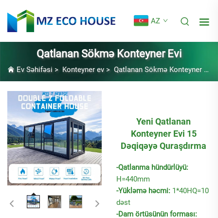
AZ
Qatlanan Sökmə Konteyner Evi
Ev Səhifəsi
>
Konteyner ev
>
Qatlanan Sökmə Konteyner Evi
Yeni Qatlanan
Konteyner Evi 15
Dəqiqəyə Quraşdırma
-Qatlanma hündürlüyü:
H=440mm
-Yükləmə həcmi:
1*40HQ=10
dəst
-Dam örtüsünün forması: