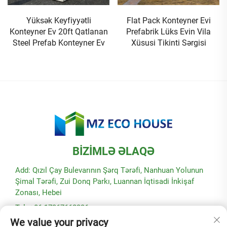
Yüksək Keyfiyyətli
Flat Pack Konteyner Evi
Konteyner Ev 20ft Qatlanan
Prefabrik Lüks Evin Vila
Steel Prefab Konteyner Ev
Xüsusi Tikinti Sərgisi
BIZIMLƏ ƏLAQƏ
Add: Qızıl Çay Bulevarının Şərq Tərəfi, Nanhuan Yolunun
Şimal Tərəfi, Zui Donq Parkı, Luannan İqtisadi İnkişaf
Zonası, Hebei
Tel: +86-17367662336
We value your privacy
E-poçt:
[email protected]