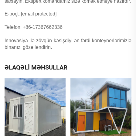
saxlayın. Ekspert komandamız sizə kömək etməyə hazırdır.
E-poçt:
[email protected]
Telefon: +86-17367662336
İnnovasiya ilə zövqün kəsişdiyi ən fərdi konteynerlərimizlə
binanızı gözəlləndirin.
ƏLAQƏLİ MƏHSULLAR