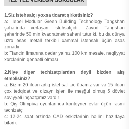
1.Siz istehsalçı yoxsa ticarət şirkətisiniz?
a: Hebei Modular Green Building Technology Tangshan
şəhərində yerləşən istehsalçıdır. Zavod Tangshan
şəhərində 50 min kvadratmetr sahəni tutur ki, bu da dünya
üzrə əsas metall tərkibli xammal istehsalı üçün əsas
zonadır
b: Tiancin limanına qədər yalnız 100 km məsafə, nəqliyyat
xərclərinin qənaətli olması
2.Niyə digər təchizatçılardan deyil bizdən alış
etməlisiniz?
a: Bizim 20 ildən artıq istehsal təcrübəmiz var və 15 ildən
çox tədqiqat və dizayn işləri ilə məşğul olmuş 5 dövlət
səviyyəli inşaatçımız vardır
b: Qış Olimpiya oyunlarında konteyner evlər üçün rəsmi
təchizatçı
c: 12-24 saat ərzində CAD eskizlərinin həllini hazırlaya
bilərik