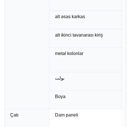
alt əsas karkas
alt ikinci tavanarası kiriş
metal kolonlar
بولت
Boya
Çatı
Dam paneli