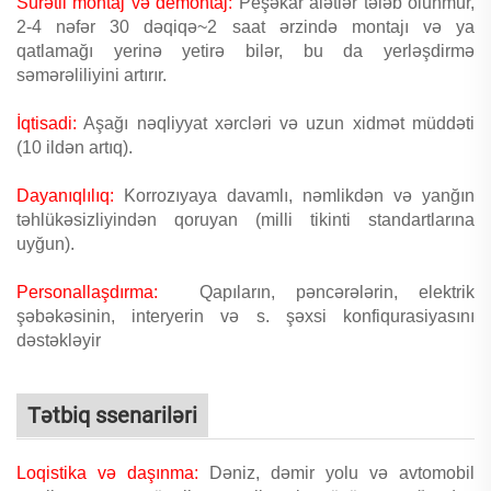
Sürətli montaj və demontaj:
Peşəkar alətlər tələb olunmur,
2-4 nəfər 30 dəqiqə~2 saat ərzində montajı və ya
qatlamağı yerinə yetirə bilər, bu da yerləşdirmə
səmərəliliyini artırır.
İqtisadi:
Aşağı nəqliyyat xərcləri və uzun xidmət müddəti
(10 ildən artıq).
Dayanıqlılıq:
Korrozıyaya davamlı, nəmlikdən və yanğın
təhlükəsizliyindən qoruyan (milli tikinti standartlarına
uyğun).
Personallaşdırma:
Qapıların, pəncərələrin, elektrik
şəbəkəsinin, interyerin və s. şəxsi konfiqurasiyasını
dəstəkləyir
Tətbiq ssenariləri
Loqistika və daşınma:
Dəniz, dəmir yolu və avtomobil