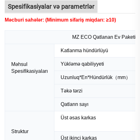
Spesifikasiyalar və parametrlər
Məcburi sahələr: (Minimum sifariş miqdarı: ≥10)
MZ ECO Qatlanan Ev Paketi Si
Katlanma hündürlüyü
Yükləmə qabiliyyeti
Məhsul
Spesifikasiyaları
Uzunluq*En*Hündürlük（mm）
Təkə tərzi
Qatların sayı
Üst əsas karkas
Struktur
Üst ikinci karkas