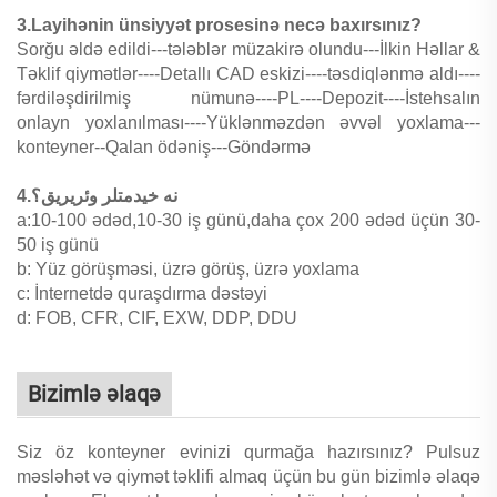
3.Layihənin ünsiyyət prosesinə necə baxırsınız?
Sorğu əldə edildi---tələblər müzakirə olundu---İlkin Həllar &
Təklif qiymətlər----Detallı CAD eskizi----təsdiqlənmə aldı----
fərdiləşdirilmiş nümunə----PL----Depozit----İstehsalın
onlayn yoxlanılması----Yüklənməzdən əvvəl yoxlama---
konteyner--Qalan ödəniş---Göndərmə
4.نه خیدمتلر وئریریق؟
a:10-100 ədəd,10-30 iş günü,daha çox 200 ədəd üçün 30-
50 iş günü
b: Yüz görüşməsi, üzrə görüş, üzrə yoxlama
c: İnternetdə quraşdırma dəstəyi
d: FOB, CFR, CIF, EXW, DDP, DDU
Bizimlə əlaqə
Siz öz konteyner evinizi qurmağa hazırsınız? Pulsuz
məsləhət və qiymət təklifi almaq üçün bu gün bizimlə əlaqə