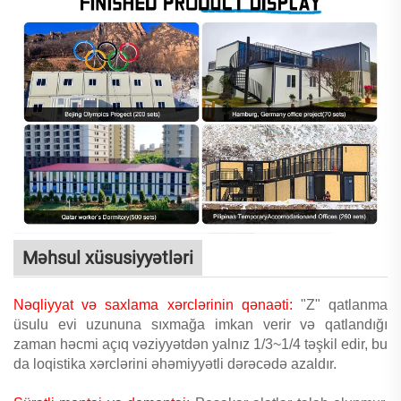
Məhsul xüsusiyyətləri
Nəqliyyat və saxlama xərclərinin qənaəti:
"Z" qatlanma
üsulu evi uzununa sıxmağa imkan verir və qatlandığı
zaman həcmi açıq vəziyyətdən yalnız 1/3~1/4 təşkil edir, bu
da loqistika xərclərini əhəmiyyətli dərəcədə azaldır.