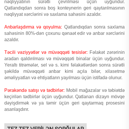
nəqliyyatının sürətli çevrilməsi üçün uyğundur.
Qatlandıqdan sonra boş konteynerin geri qaytarılmasının
nəqliyyat xərclərini və saxlama sahəsini azaldır.
Anbarlaşdırma və qoyulma:
Qatlandıqdan sonra saxlama
sahəsinin 80%-dən çoxunu qənaət edir və anbar xərclərini
azaldır.
Təcili vəziyyətlər və müvəqqəti tesislər:
Fəlakət zərərinin
aradan qaldırılması və müvəqqəti binalar üçün uyğundur.
Yeraltı titrəmələr, sel və s. kimi fəlakətlərdən sonra sürətli
şəkildə müvəqqəti anbar kimi açıla bilər, xilasetmə
əməliyyatları və ehtiyatların yayılması üçün istifadə olunur.
Pərakəndə satışı və tədbirlər:
Mobil mağazalar və təbiətdə
keçirilən tədbirlər üçün uyğundur. Qatlanan dizayn mövqe
dəyişdirmək və ya təmir üçün geri qaytarmaq prosesini
asanlaşdırır.
TEZ TEZ VERİLƏN SORĞULAR