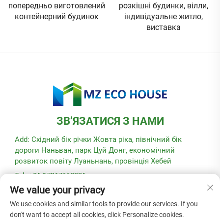
попередньо виготовлений
розкішні будинки, вілли,
контейнерний будинок
індивідуальне житло,
виставка
ЗВ’ЯЗАТИСЯ З НАМИ
Add: Східний бік річки Жовта ріка, північний бік
дороги Наньван, парк Цуй Донг, економічний
розвиток повіту Луаньнань, провінція Хебей
Tel: +86-17367662336
We value your privacy
Ел. пошта:
[email protected]
We use cookies and similar tools to provide our services. If you
don't want to accept all cookies, click Personalize cookies.