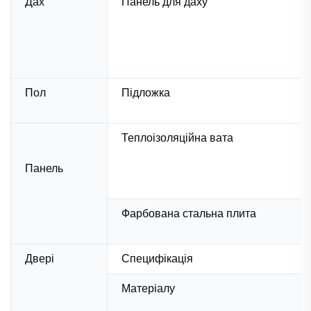
Дах
Панель для даху
Пол
Підложка
Теплоізоляційна вата
Панель
Фарбована стальна плита
Двері
Специфікація
Матеріалу