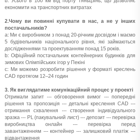
b: Усього в 100 км від порту Тяньцзінь, що дозволяє
економити на транспортних витратах
2.Чому ви повинні купувати в нас, а не у інших
постачальників?
a: Ми є виробником з понад 20-річним досвідом і маємо
5 будівельників національного рівня, які займаються
дослідженнями та проектуванням понад 15 років.
b: Офіційний постачальник контейнерних будинків для
зимових Олімпійських ігор у Пекіні
c: Ми можемо розробити рішення у форматі креслень
CAD протягом 12–24 годин
3. Як виглядатиме комунікаційний процес у проекті
Отримали запит --- обговорення вимог --- попередні
рішення та пропозиція --- детальні креслення CAD ---
отримання схвалення --- створення індивідуального
зразка --- PL (пакувальний лист) --- депозит --- перевірка
виробництва онлайн --- перевірка перед
завантаженням --- контейнер --- залишковий платіж ---
відвантаження