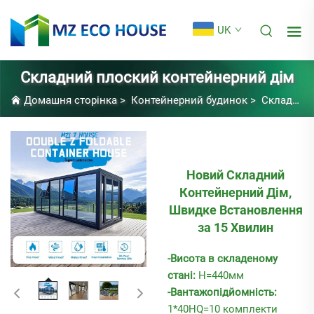
UK
Складний плоский контейнерний дім
Домашня сторінка
>
Контейнерний будинок
>
Складний плоский контейнерний дім
Новий Складний
Контейнерний Дім,
Швидке Встановлення
за 15 Хвилин
-Висота в складеному
стані:
H=440мм
-Вантажопідйомність:
1*40HQ=10 комплекти