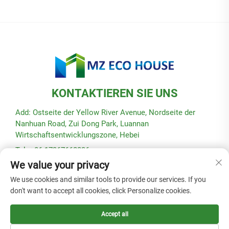
KONTAKTIEREN SIE UNS
Add: Ostseite der Yellow River Avenue, Nordseite der
Nanhuan Road, Zui Dong Park, Luannan
Wirtschaftsentwicklungszone, Hebei
Tel: +86-17367662336
We value your privacy
E-Mail:
[email protected]
We use cookies and similar tools to provide our services. If you
don't want to accept all cookies, click Personalize cookies.
Copyright © 2025 by Hebei Modular Green Building Technology
Co., Ltd. -
Datenschutzrichtlinie
Accept all