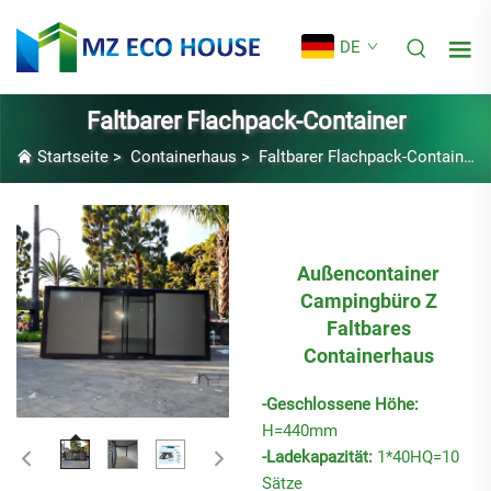
DE
Faltbarer Flachpack-Container
Startseite
>
Containerhaus
>
Faltbarer Flachpack-Container
Außencontainer
Campingbüro Z
Faltbares
Containerhaus
-Geschlossene Höhe:
H=440mm
-Ladekapazität:
1*40HQ=10
Sätze