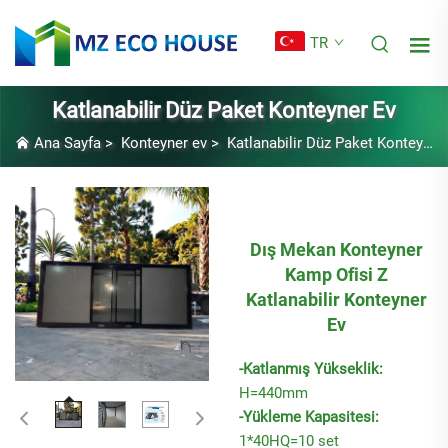
TR
Katlanabilir Düz Paket Konteyner Ev
Ana Sayfa
>
Konteyner ev
>
Katlanabilir Düz Paket Konteyner Ev
Dış Mekan Konteyner
Kamp Ofisi Z
Katlanabilir Konteyner
Ev
-Katlanmış Yükseklik:
H=440mm
-Yükleme Kapasitesi:
1*40HQ=10 set