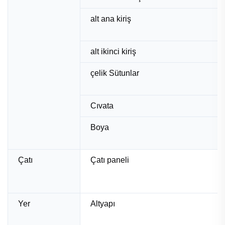
alt ana kiriş
alt ikinci kiriş
çelik Sütunlar
Cıvata
Boya
Çatı
Çatı paneli
Yer
Altyapı