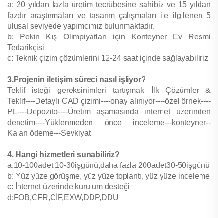
a: 20 yıldan fazla üretim tecrübesine sahibiz ve 15 yıldan
fazdır araştırmaları ve tasarım çalışmaları ile ilgilenen 5
ulusal seviyede yapımcımız bulunmaktadır.
b: Pekin Kış Olimpiyatları için Konteyner Ev Resmi
Tedarikçisi
c: Teknik çizim çözümlerini 12-24 saat içinde sağlayabiliriz
3.Projenin iletişim süreci nasıl işliyor?
Teklif isteği---gereksinimleri tartışmak---İlk Çözümler &
Teklif----Detaylı CAD çizimi----onay alınıyor----özel örnek----
PL----Depozito----Üretim aşamasında internet üzerinden
denetim----Yüklenmeden önce inceleme---konteyner--
Kalan ödeme---Sevkiyat
4. Hangi hizmetleri sunabiliriz?
a:10-100adet,10-30işgünü,daha fazla 200adet30-50işgünü
b: Yüz yüze görüşme, yüz yüze toplantı, yüz yüze inceleme
c: İnternet üzerinde kurulum desteği
d:FOB,CFR,CİF,EXW,DDP,DDU