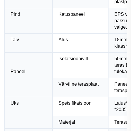
plastpu
Pind
Katuspaneel
EPS värv
paksus
valge, v
Talv
Alus
18mm Tu
klaasma
Isolatsioonivill
50mm pa
teras EP
Paneel
tulekait
Värviline terasplaat
Paneeli 
teraspl
Uks
Spetsifikatsioon
Laius*
*2035 
Materjal
Terasust