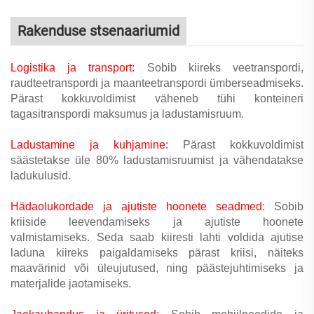
Rakenduse stsenaariumid
Logistika ja transport:
Sobib kiireks veetranspordi,
raudteetranspordi ja maanteetranspordi ümberseadmiseks.
Pärast kokkuvoldimist väheneb tühi konteineri
tagasitranspordi maksumus ja ladustamisruum.
Ladustamine ja kuhjamine:
Pärast kokkuvoldimist
säästetakse üle 80% ladustamisruumist ja vähendatakse
ladukulusid.
Hädaolukordade ja ajutiste hoonete seadmed:
Sobib
kriiside leevendamiseks ja ajutiste hoonete
valmistamiseks. Seda saab kiiresti lahti voldida ajutise
laduna kiireks paigaldamiseks pärast kriisi, näiteks
maavärinid või üleujutused, ning päästejuhtimiseks ja
materjalide jaotamiseks.