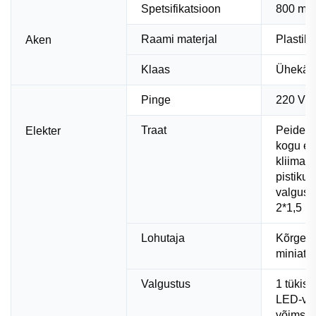
Spetsifikatsioon
800 mm
Raami materjal
Plastili
Aken
Klaas
Ühekäig
Pinge
220 V, 
Traat
Peidetu
Elekter
kogu ele
kliima li
pistikup
valgustus
2*1,5 ru
Lohutaja
Kõrge k
miniatu
Valgustus
1 tükis
LED-val
võimsu