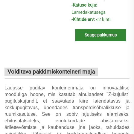
-Katuse kuju:
Lamedakatusega
-Kihtide arv:
≤2 kihti
Saage pakkumus
Volditava pakkimiskonteineri maja
Ladusse pugitav konteinerimaja on innovaatilise
mooduliga hoone, mis kasutab ainulaadset "Z-kujulist"
pugituskujundit, et saavutada kiire laiendatavus ja
kokkupugitavus, ühendades transpordisõbralikkuse ja
ruumikasutuse. See on sobiv ajutiseks elamiseks,
ehitusplatsideks, eriolukordade abistamiseks,
ärilettevõtmiste ja kaubanduse jne jaoks, rahuldades
paindlikke, tõhusaid ja keskkonnateadlike hoonete