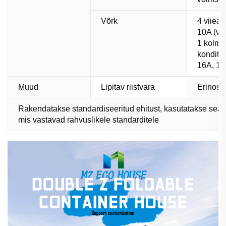
Võrk
4 viieau
10A (võ
1 kolme
konditsi
16A, 1 ü
Muud
Lipitav riistvara
Erinosad
Rakendatakse standardiseeritud ehitust, kasutatakse seadm
mis vastavad rahvuslikele standarditele