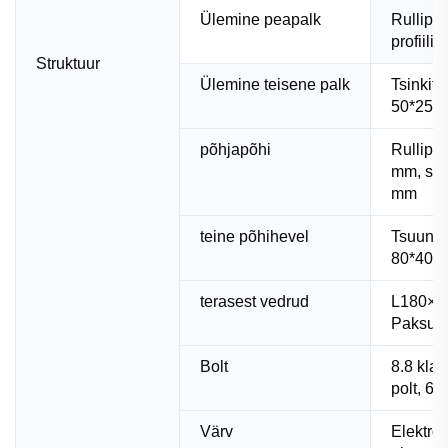
Ülemine peapalk
Rullipro
profiili
Struktuur
Ülemine teisene palk
Tsinkitu
50*25*
põhjapõhi
Rullipro
mm, sek
mm
teine põhihevel
Tsuunik
80*40*
terasest vedrud
L180×K
Paksus
Bolt
8.8 kla
polt, 6
Värv
Elektros