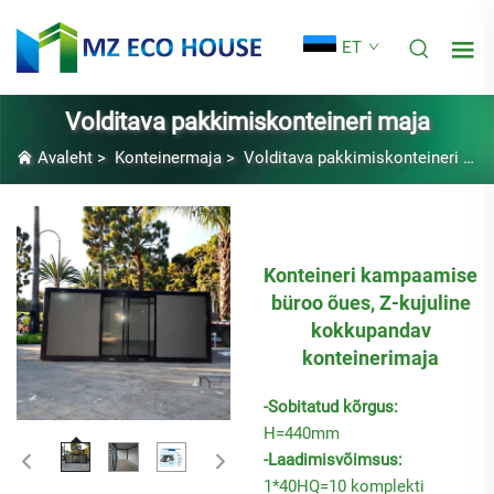
ET
Volditava pakkimiskonteineri maja
Avaleht
>
Konteinermaja
>
Volditava pakkimiskonteineri maja
Konteineri kampaamise
büroo õues, Z-kujuline
kokkupandav
konteinerimaja
-Sobitatud kõrgus:
H=440mm
-Laadimisvõimsus:
1*40HQ=10 komplekti