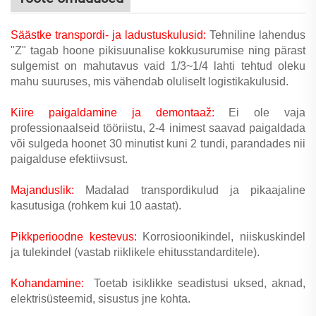
Säästke transpordi- ja ladustuskulusid:
Tehniline lahendus
"Z" tagab hoone pikisuunalise kokkusurumise ning pärast
sulgemist on mahutavus vaid 1/3~1/4 lahti tehtud oleku
mahu suuruses, mis vähendab oluliselt logistikakulusid.
Kiire paigaldamine ja demontaaž:
Ei ole vaja
professionaalseid tööriistu, 2-4 inimest saavad paigaldada
või sulgeda hoonet 30 minutist kuni 2 tundi, parandades nii
paigalduse efektiivsust.
Majanduslik:
Madalad transpordikulud ja pikaajaline
kasutusiga (rohkem kui 10 aastat).
Pikkperioodne kestevus:
Korrosioonikindel, niiskuskindel
ja tulekindel (vastab riiklikele ehitusstandarditele).
Kohandamine:
Toetab isiklikke seadistusi uksed, aknad,
elektrisüsteemid, sisustus jne kohta.