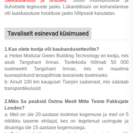
Jaekaubandus ja üritused:
Sobib mobiilpoodide ja
õuhotsete tegevuste jaoks. Lükanddisain on kohandamise
või taaskasutuse hoolduse jaoks hõlpsasti kasutatav.
Tavaliselt esinevad küsimused
1.Kas olete tootja või kaubandusettevõte?
a: Hebei Modular Green Building Technology on tootja, mis
asub Tangshani linnas. Tootekoda hõlmab 50 000
ruutmeetrit Tangshani linnas, mis on maailma
tuumepiirkond teraspõhiste toorainete tootmiseks
b: Ainult 100 km kaugusel Tianjini sadamast, mis säästab
transpordikulusid
2.Miks Sa peaksid Ostma Meelt Mitte Teiste Pakkujate
Loodes?
a: Meil on üle 20-aastase tootmise kogemuse ja meil on 5
riiklikku taseme ehitajat, kes on tegelenud uuringute ja
disainiga üle 15-aastase kogemusega.