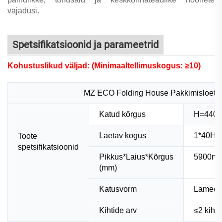
vajadusi.
Spetsifikatsioonid ja parameetrid
Kohustuslikud väljad: (Minimaaltellimuskogus: ≥10)
MZ ECO Folding House Pakkimisloete
Katud kõrgus
H=440
Laetav kogus
1*40HQ
Toote
spetsifikatsioonid
Pikkus*Laius*Kõrgus
5900m
(mm)
Katusvorm
Lameda
Kihtide arv
≤2 kihti