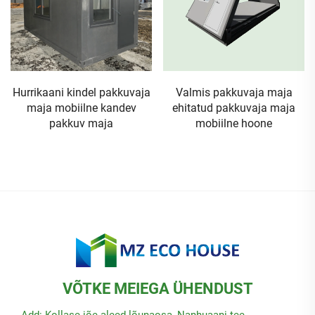
Hurrikaani kindel pakkuvaja
Valmis pakkuvaja maja
maja mobiilne kandev
ehitatud pakkuvaja maja
pakkuv maja
mobiilne hoone
VÕTKE MEIEGA ÜHENDUST
Add: Kollase jõe aleed lõunaosa, Nanhuaani tee