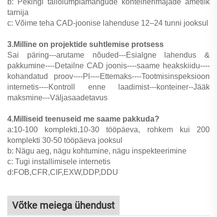
b: Pekingi taliolümpiamängude konteinerimajade ametlik
tarnija
c: Võime teha CAD-joonise lahenduse 12–24 tunni jooksul
3.Milline on projektide suhtlemise protsess
Sai päring---arutame nõuded---Esialgne lahendus &
pakkumine----Detailne CAD joonis----saame heakskiidu----
kohandatud proov----Pl----Ettemaks----Tootmisinspeksioon
internetis----Kontroll enne laadimist---konteiner--Jääk
maksmine---Väljasaadetavus
4.Milliseid teenuseid me saame pakkuda?
a:10-100 komplekti,10-30 tööpäeva, rohkem kui 200
komplekti 30-50 tööpäeva jooksul
b: Nägu aeg, nägu kohtumine, nägu inspekteerimine
c: Tugi installimisele internetis
d:FOB,CFR,CIF,EXW,DDP,DDU
Võtke meiega ühendust