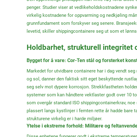
penger. Studier viser at vedlikeholdskostnadene synker
virkelig kostnadene for oppvarming og nedkjøling måne
grunnfundament som forskyver seg senere. Bransjeeksp
levetid, skiller shippingcontainere seg ut som et lø
Holdbarhet, strukturell integritet
Bygget for å vare: Cor-Ten stål og forsterket kons
Markedet for utvidbare containere har i dag vendt seg 
og sol, danner den faktisk sitt eget beskyttende rustlag
seg selv mot dypere korrosjon. Strekkfastheten holder
systemer som kan håndtere vektlaster godt over 10 ton
som overgår standard ISO shippingcontainerkrav, noe s
plassert langs kystlinjer i femten rette år hadde bare t
strukturene virkelig er i harde miljøer.
Ytelse i ekstreme forhold: Militære og feltanvend
Disse enhetene fungerer godt i ekstreme temperaturer,