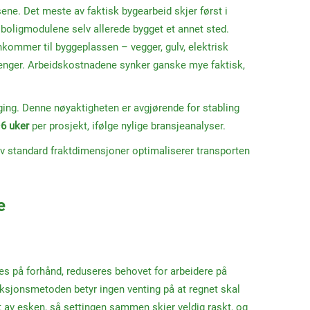
ne. Det meste av faktisk bygearbeid skjer først i
 boligmodulene selv allerede bygget et annet sted.
ankommer til byggeplassen – vegger, gulv, elektrisk
penger. Arbeidskostnadene synker ganske mye faktisk,
ing. Denne nøyaktigheten er avgjørende for stabling
6 uker
per prosjekt, ifølge nylige bransjeanalyser.
v standard fraktdimensjoner optimaliserer transporten
e
eres på forhånd, reduseres behovet for arbeidere på
uksjonsmetoden betyr ingen venting på at regnet skal
t av esken, så settingen sammen skjer veldig raskt, og