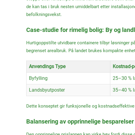
de kan tas i bruk nesten umiddelbart etter installasjo
befolkningsvekst.
Case-studie for rimelig bolig: By og land
Hurtigoppstilte utvidbare containere tilbyr løsninger
begrenset arealbruk. På landet brukes kompakte enheter
Anvendings Type
Kostnad-pe
Byfylling
25–30 % l
Landsbyutposter
35–40 % l
Dette konseptet gir funksjonelle og kostnadseffektive lø
Balansering av opprinnelige besparelser
Den opprinnelige prislappen kan virke høy fordi disse 