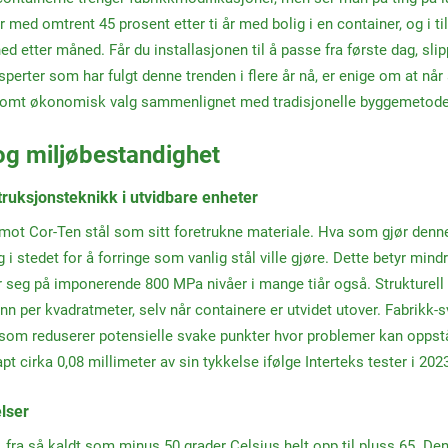
 med omtrent 45 prosent etter ti år med bolig i en container, og i t
d etter måned. Får du installasjonen til å passe fra første dag, sl
erter som har fulgt denne trenden i flere år nå, er enige om at nå
nnsomt økonomisk valg sammenlignet med tradisjonelle byggemetode
 og miljøbestandighet
truksjonsteknikk i utvidbare enheter
mot Cor-Ten stål som sitt foretrukne materiale. Hva som gjør denne 
 i stedet for å forringe som vanlig stål ville gjøre. Dette betyr mindr
 seg på imponerende 800 MPa nivåer i mange tiår også. Strukturell i
n per kvadratmeter, selv når containere er utvidet utover. Fabrikk-
om reduserer potensielle svake punkter hvor problemer kan oppstå. R
apt cirka 0,08 millimeter av sin tykkelse ifølge Interteks tester i 20
elser
 fra så kaldt som minus 50 grader Celsius helt opp til pluss 65. De