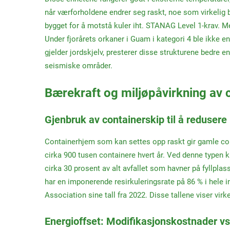
når værforholdene endrer seg raskt, noe som virkelig b
bygget for å motstå kuler iht. STANAG Level 1-krav. M
Under fjorårets orkaner i Guam i kategori 4 ble ikke en
gjelder jordskjelv, presterer disse strukturene bedre 
seismiske områder.
Bærekraft og miljøpåvirkning av 
Gjenbruk av containerskip til å redusere
Containerhjem som kan settes opp raskt gir gamle cont
cirka 900 tusen containere hvert år. Ved denne typen kr
cirka 30 prosent av alt avfallet som havner på fyllplas
har en imponerende resirkuleringsrate på 86 % i hele 
Association sine tall fra 2022. Disse tallene viser vir
Energioffset: Modifikasjonskostnader vs.