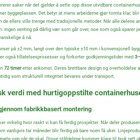
rer saker når det gjelder å sette opp disse utvidbare containerhuse
mer byggeplassen. Det betyr at mens arbeiderne gjør tomta klar, blir
n de ellers ville trenge med tradisjonelle metoder. Når alle delene 
n. Ingen venting på dårlig vær som går over, noe som også sparer 
anskelige å nå.
anser på ±2 mm, langt over den typiske ±10 mm i konvensjonell bygg
kler også tillatelsesprosesser og forkorter godkjenningstider med
3–
en
72 timer
etter ankomst. Deres brettbare design og overholdelse a
tidig som strukturell integritet bevares under transport.
k verdi med hurtigoppstilte containerhus
gjennom fabrikkbasert montering
ker virkelig hvor raskt vi kan få ferdig prosjekter. Når deler produs
 vanligvis tar måneder blir ferdig på bare noen få uker. Linjeprod
møte opp når de skal. Disse ståldelene kommer klare til bruk rett u