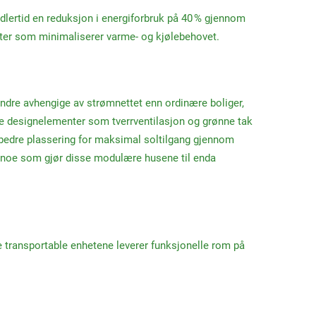
dlertid en reduksjon i energiforbruk på 40 % gjennom
ater som minimaliserer varme- og kjølebehovet.
ndre avhengige av strømnettet enn ordinære boliger,
rte designelementer som tverrventilasjon og grønne tak
l bedre plassering for maksimal soltilgang gjennom
l, noe som gjør disse modulære husene til enda
e transportable enhetene leverer funksjonelle rom på