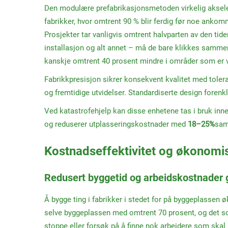
Den modulære prefabrikasjonsmetoden virkelig akselere
fabrikker, hvor omtrent 90 % blir ferdig før noe ankom
Prosjekter tar vanligvis omtrent halvparten av den tide
installasjon og alt annet – må de bare klikkes samme
kanskje omtrent 40 prosent mindre i områder som er v
Fabrikkpresisjon sikrer konsekvent kvalitet med toler
og fremtidige utvidelser. Standardiserte design foren
Ved katastrofehjelp kan disse enhetene tas i bruk inn
og reduserer utplasseringskostnader med
18–25%
sam
Kostnadseffektivitet og økonomis
Redusert byggetid og arbeidskostnader 
Å bygge ting i fabrikker i stedet for på byggeplassen ø
selve byggeplassen med omtrent 70 prosent, og det som
stoppe eller forsøk på å finne nok arbeidere som skal 