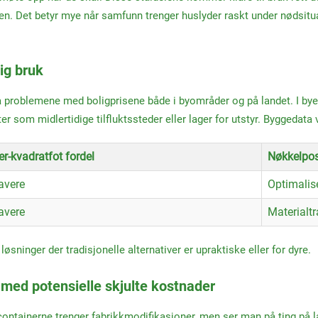
nen. Det betyr mye når samfunn trenger huslyder raskt under nødsitu
lig bruk
 på problemene med boligprisene både i byområder og på landet. I b
 som midlertidige tilfluktssteder eller lager for utstyr. Byggedata 
r-kvadratfot fordel
Nøkkelpos
avere
Optimalis
avere
Materialt
sninger der tradisjonelle alternativer er upraktiske eller for dyre.
 med potensielle skjulte kostnader
containerne trenger fabrikkmodifikasjoner, men ser man på ting på la