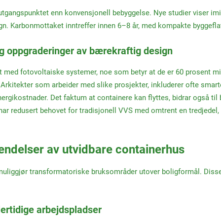
utgangspunktet enn konvensjonell bebyggelse. Nye studier viser imi
ign. Karbonmottaket inntreffer innen 6–8 år, med kompakte byggefl
og oppgraderinger av bærekraftig design
t med fotovoltaiske systemer, noe som betyr at de er 60 prosent mi
. Arkitekter som arbeider med slike prosjekter, inkluderer ofte sma
ergikostnader. Det faktum at containere kan flyttes, bidrar også ti
har redusert behovet for tradisjonell VVS med omtrent en tredjede
vendelser av utvidbare containerhus
s muliggjør transformatoriske bruksområder utover boligformål. Diss
ertidige arbejdspladser