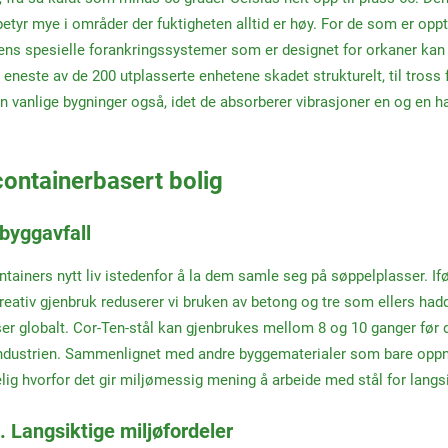
etyr mye i områder der fuktigheten alltid er høy. For de som er oppt
ens spesielle forankringssystemer som er designet for orkaner kan
 eneste av de 200 utplasserte enhetene skadet strukturelt, til tross 
enn vanlige bygninger også, idet de absorberer vibrasjoner en og en 
containerbasert bolig
 byggavfall
ainers nytt liv istedenfor å la dem samle seg på søppelplasser. If
eativ gjenbruk reduserer vi bruken av betong og tre som ellers hadde
ser globalt. Cor-Ten-stål kan gjenbrukes mellom 8 og 10 ganger før d
industrien. Sammenlignet med andre byggematerialer som bare oppnår 
kelig hvorfor det gir miljømessig mening å arbeide med stål for langsi
 Langsiktige miljøfordeler