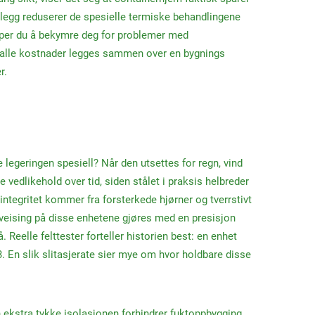
illegg reduserer de spesielle termiske behandlingene
ipper du å bekymre deg for problemer med
r alle kostnader legges sammen over en bygnings
r.
legeringen spesiell? Når den utsettes for regn, vind
e vedlikehold over tid, siden stålet i praksis helbreder
ntegritet kommer fra forsterkede hjørner og tverrstivt
sveising på disse enhetene gjøres med en presisjon
eelle felttester forteller historien best: en enhet
23. En slik slitasjerate sier mye om hvor holdbare disse
n ekstra tykke isolasjonen forhindrer fuktoppbygging