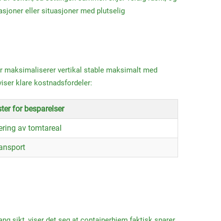
asjoner eller situasjoner med plutselig
yer maksimaliserer vertikal stable maksimalt med
viser klare kostnadsfordeler:
ter for besparelser
ering av tomtareal
ransport
ng sikt, viser det seg at containerhjem faktisk sparer