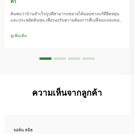
ตัว
ค้นพบว่าบ้านสำเร็จรูปที่สามารถขยายได้มอบทางแก้ที่ยืดหยุ่น
และประหยัดต้นทุน เพื่อรองรับความต้องการที่เปลี่ยนแปลงของ
ครอบครัวและวิถีชีวิตที่ยั่งยืน ลดระยะเวลาการก่อสร้างลง 67%
และประหยัดค่าใช้จ่ายได้สูงสุดถึง 60% เมื่อเทียบกับการปรับปรุง
ดูเพิ่มเติม
แบบดั้งเดิม สำรวจที่อยู่อาศัยอัจฉริยะที่สามารถขยายได้ในทันที
ความเห็นจากลูกค้า
จอห์น สมิธ