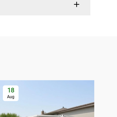
18
1
Aug
Au