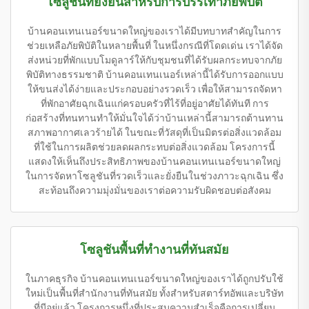
โซลูชันที่ยั่งยืนสำหรับการบรรเทาภัยพิบัติ
บ้านคอนเทนเนอร์ขนาดใหญ่ของเราได้มีบทบาทสำคัญในการ
ช่วยเหลือภัยพิบัติในหลายพื้นที่ ในหนึ่งกรณีที่โดดเด่น เราได้จัด
ส่งหน่วยที่พักแบบโมดูลาร์ให้กับชุมชนที่ได้รับผลกระทบจากภัย
พิบัติทางธรรมชาติ บ้านคอนเทนเนอร์เหล่านี้ได้รับการออกแบบ
ให้ขนส่งได้ง่ายและประกอบอย่างรวดเร็ว เพื่อให้สามารถจัดหา
ที่พักอาศัยฉุกเฉินแก่ครอบครัวที่ไร้ที่อยู่อาศัยได้ทันที การ
ก่อสร้างที่ทนทานทำให้มั่นใจได้ว่าบ้านเหล่านี้สามารถต้านทาน
สภาพอากาศเลวร้ายได้ ในขณะที่วัสดุที่เป็นมิตรต่อสิ่งแวดล้อม
ที่ใช้ในการผลิตช่วยลดผลกระทบต่อสิ่งแวดล้อม โครงการนี้
แสดงให้เห็นถึงประสิทธิภาพของบ้านคอนเทนเนอร์ขนาดใหญ่
ในการจัดหาโซลูชันที่รวดเร็วและยั่งยืนในช่วงภาวะฉุกเฉิน ซึ่ง
สะท้อนถึงความมุ่งมั่นของเราต่อความรับผิดชอบต่อสังคม
โซลูชันพื้นที่ทำงานที่ทันสมัย
ในภาคธุรกิจ บ้านคอนเทนเนอร์ขนาดใหญ่ของเราได้ถูกปรับใช้
ใหม่เป็นพื้นที่สำนักงานที่ทันสมัย ทั้งสำหรับสตาร์ทอัพและบริษัท
ที่มีอยู่แล้ว โครงการหนึ่งที่ประสบความสำเร็จคือการเปลี่ยน