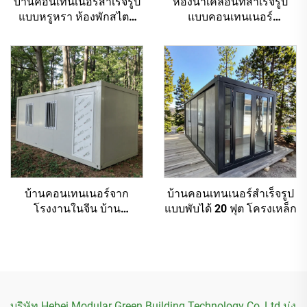
บ้านคอนเทนเนอร์สำเร็จรูป
ห้องน้ำเคลื่อนที่สำเร็จรูป
แบบหรูหรา ห้องพักสไตล์
แบบคอนเทนเนอร์
แคปซูลอวกาศ
คอนเทนเนอร์แบบพกพา
บ้านคอนเทนเนอร์จาก
บ้านคอนเทนเนอร์สำเร็จรูป
โรงงานในจีน บ้าน
แบบพับได้ 20 ฟุต โครงเหล็ก
คอนเทนเนอร์แบบถอด
ประกอบได้สำเร็จรูป
บริษัท Hebei Modular Green Building Technology Co, Ltd มุ่ง