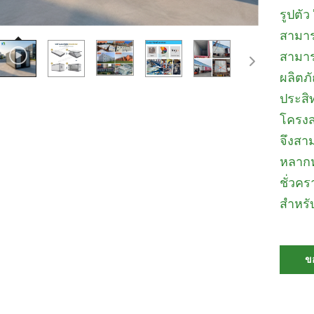
รูปตัว
สามาร
สามาร
ผลิตภ
ประสิ
โครงส
จึงสา
หลากห
ชั่วคร
สำหรับ
ข