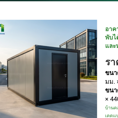
อาคา
พับไ
และ
ราค
ขนาด
มม. 
ขนาด
× 44
บ้านค
เคตแบ