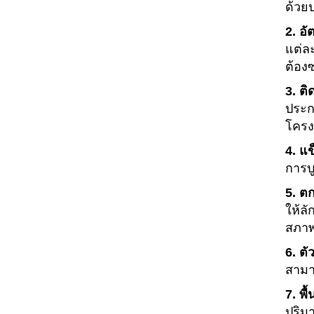
ด้วย
2. อ
แต่ล
ต้อง
3. ติ
ประกอ
โครง
4. แ
การบ
5. ต
ให้ล
สภาพ
6. ตั
สามา
7. พื้
ปริม