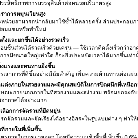
ประสิทธิภาพการบรรจุสินค้าต่อหน่วยปริมาตรสูง
ัตราการหมุนเวียนสูง
ะหน่วยสามารถนำกลับมาใช้ซ้ำได้หลายครั้ง ส่วนประกอบภาย
ซ่อมแซมหรือทำใหม่
ดตั้งและยกขึ้นได้อย่างรวดเร็ว
บชิ้นส่วนได้รวดเร็วด้วยเครน — ใช้เวลาติดตั้งเร็วกว่าอาค
การมีขนาดใหญ่เท่าใด ก็จะยิ่งประหยัดเวลาได้มากขึ้นเท่านั
ข็งแรงและทนทานยิ่งขึ้น
ูรณาการที่ดีขึ้นอย่างมีนัยสำคัญ เพิ่มความต้านทานต่อแผ่
กแต่งภายในสวยงามและมีคุณสมบัติในการปิดผนึกที่เหนือกว
ักษณะภายนอกภายในที่สวยงามและสง่างาม พร้อมยกระดับ
อากาศได้อย่างมาก
วเลือกการจัดรวมที่ยืดหยุ่น
รถจัดรวมและจัดเรียงได้อย่างอิสระในรูปแบบต่าง ๆ ทำให้เก
นที่ภายในที่เพิ่มขึ้น
าตรภายในถูกขยายออก โดยมีความจุเชิงพื้นที่เพิ่มขึ้น 0.6%